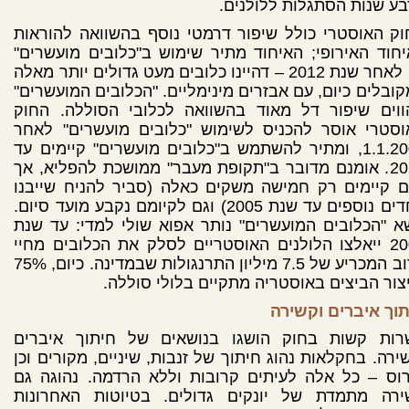
ע שנות הסתגלות ללולנים.
ק האוסטרי כולל שיפור דרמטי נוסף בהשוואה להוראות
חוד האירופי; האיחוד מתיר שימוש ב"כלובים מועשרים"
גם לאחר שנת 2012 – דהיינו כלובים מעט גדולים יותר מאלה
ובלים כיום, עם אבזרים מינימליים. "הכלובים המועשרים"
ווים שיפור דל מאוד בהשוואה לכלובי הסוללה. החוק
וסטרי אוסר להכניס לשימוש "כלובים מועשרים" לאחר
1.1.2005, ומתיר להשתמש ב"כלובים מועשרים" קיימים עד
2020. אומנם מדובר ב"תקופת מעבר" ממושכת להפליא, אך
ם קיימים רק חמישה משקים כאלה (סביר להניח שייבנו
אחדים נוספים עד שנת 2005) וגם לקיומם נקבע מועד סיום.
א "הכלובים המועשרים" נותר אפוא שולי למדי: עד שנת
2009 ייאלצו הלולנים האוסטריים לסלק את הכלובים מחיי
הרוב המכריע של 7.5 מיליון התרנגולות שבמדינה. כיום, 75%
צור הביצים באוסטריה מתקיים בלולי סוללה.
וך איברים וקשירה
רות קשות בחוק הושגו בנושאים של חיתוך איברים
ירה. בחקלאות נהוג חיתוך של זנבות, שיניים, מקורים וכן
וס – כל אלה לעיתים קרובות וללא הרדמה. נהוגה גם
ירה מתמדת של יונקים גדולים. בטיוטות האחרונות