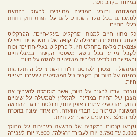
במיוחד בקרב נוער.
המשטרה ותובע המדינה מחויבים לפעול בהתאם
לסמכותם בכל מקרה שנודע להם על הפרת חוק רווחת
בעלי-החיים.
כל מחוז חייב למנות "פרקליט בעלי-חיים". הפרקליט
יועסק בתמיכת הממשלה לתקופה של חמש שנים, ויש לו
עצמאות מלאה בהחלטותיו. ל"פרקליט בעלי-החיים" זכות
לקבל מידע בכל נושא משפטי הקשור בבעלי-חיים
ובאפשרותו לבצע הליכים משפטיים להגנה על חיות.
הממשלה תצטרך לפרסם דו"ח דו-שנתי על ההתקדמות
בהגנה על חיות וכן תקציר של המשפטים שנערכו בענייני
חיות.
נוצרת ועדה להגנה על חיות, אשר מוסמכת להעריך את
מצבן של החיות במדינה ולהמליץ לממשלה על שינויים
בחוק. זהו סעיף עמום באופן יחסי, ובולטת בו גם ההוראה
המשונה שמתוך 19 חברי הוועדה, רק אחד ימונה בהכרח
לפי המלצת ארגונים להגנה על חיות.
נקבעו קנסות במקרים של הרשעה בעבירות על החוק:
2,000 עד 3,750 יורו לעבירה "רגילה", 7,500 יורו לעבירה