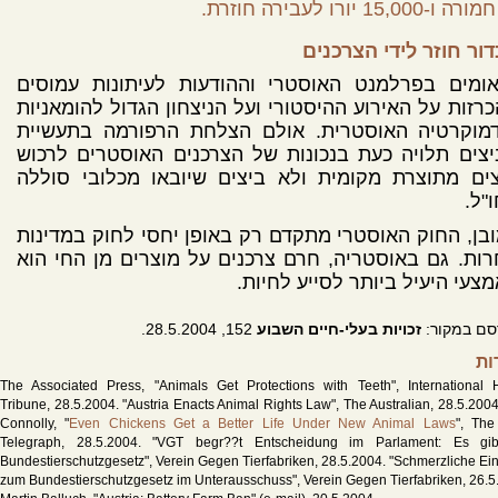
חמורה ו-15,000 יורו לעבירה חוזרת.
ור חוזר לידי הצרכנים
אומים בפרלמנט האוסטרי וההודעות לעיתונות עמוסים
רזות על האירוע ההיסטורי ועל הניצחון הגדול להומאניות
דמוקרטיה האוסטרית. אולם הצלחת הרפורמה בתעשיית
צים תלויה כעת בנכונות של הצרכנים האוסטרים לרכוש
ים מתוצרת מקומית ולא ביצים שיובאו מכלובי סוללה
"ל.
בן, החוק האוסטרי מתקדם רק באופן יחסי לחוק במדינות
ות. גם באוסטריה, חרם צרכנים על מוצרים מן החי הוא
צעי היעיל ביותר לסייע לחיות.
סם במקור:
זכויות בעלי-חיים השבוע
152, 28.5.2004.
ות
The Associated Press, "Animals Get Protections with Teeth", International 
Tribune, 28.5.2004. "Austria Enacts Animal Rights Law", The Australian, 28.5.2004
Connolly, "
Even Chickens Get a Better Life Under New Animal Laws
", The
Telegraph, 28.5.2004. "VGT begr??t Entscheidung im Parlament: Es gib
Bundestierschutzgesetz", Verein Gegen Tierfabriken, 28.5.2004. "Schmerzliche Ei
zum Bundestierschutzgesetz im Unterausschuss", Verein Gegen Tierfabriken, 26.5