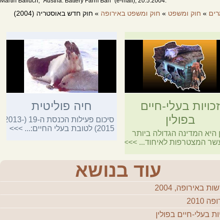
Martin Balluch, "Austria: Battery Farm Ban" (e-mail), 20.5.2004.
ים
»
חוק ומשפט
»
חוק ומשפט באירופה
» חוק חדש באוסטריה (2004)
כויות בעלי-חיים
חיה פוליטית
בפולין
סיכום פעילות הכנסת ה-19 (2013-
2015) לטובת בעלי החיים:...
>>>
ן היא המדינה הגדולה ביותר
עשר המצטרפות לאיחוד...
>>>
עוד בנושא
ת באירופה, 2004
ה 2010
יות בעלי-חיים בפולין