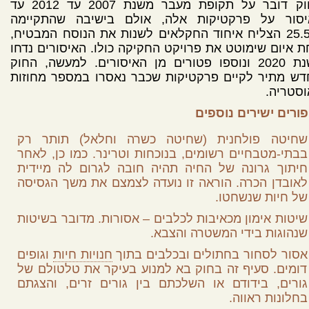
לחוק דובר על תקופת מעבר משנת 2007 עד 2012 עד
יסור על פרקטיקות אלה, אולם בישיבה שהתקיימה
ב-25.5 הצליח איחוד החקלאים לשנות את הנוסח המבטיח,
 איום שימוטט את פרויקט החקיקה כולו. האיסורים נדחו
לשנת 2020 ונוספו פטורים מן האיסורים. למעשה, החוק
דש מתיר לקיים פרקטיקות שכבר נאסרו במספר מחוזות
סטריה.
ורים ישירים נוספים
שחיטה פולחנית (שחיטה כשרה וחלאל) תותר רק
בבתי-מטבחיים רשומים, בנוכחות וטרינר. כמו כן, לאחר
חיתוך גרונה של החיה תהיה חובה לגרום לה מיידית
לאובדן הכרה. הוראה זו נועדה לצמצם את משך הגסיסה
של חיות שנשחטו.
שיטות אימון מכאיבות לכלבים – אסורות. מדובר בשיטות
שנהוגות בידי המשטרה והצבא.
אסור לסחור בחתולים ובכלבים בתוך
חנויות חיות
וגופים
דומים. סעיף זה בחוק בא למנוע בעיקר את טלטולם של
גורים, בידודם או השלכתם בין גורים זרים, והצגתם
בחלונות ראווה.