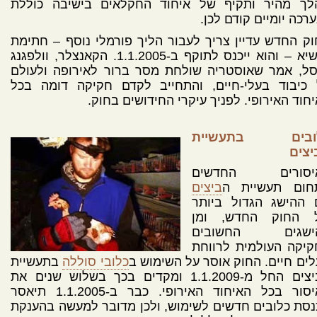
לך מהיר ותקיף של איחוד החקלאים בישיבה כוללת
רכה יומיים קודם לכן.
ק החדש עדיין צריך לעבור הליך פורמלי נוסף – חתימת
הנשיא – והוא ייכנס לתוקף ב-1.1.2005. הקאנצלר, וולפגנג
סל, אמר שאוסטריה שולחת מסר ברור לאירופה ולעולם
 כיבוד בעלי-חיים, והתחייב לקדם חקיקה דומה בכל
חוד האירופי. לפניך עיקרי החידושים בחוק.
ובים בתעשיית
יצים
יסורים החדשים
חום תעשיית ה
ביצים
 ההישג הגדול ביותר
 החוק החדש, ומן
ישגים החשובים
קיקה העולמית לרווחת
ים חיים. החוק אוסר על השימוש ב
כלובי סוללה
בתעשיית
הביצים החל מ-1.1.2009 ומקדים בכך בשלוש שנים את
האיסור בכל האיחוד האירופי. כבר ב-1.1.2005 תיאסר
סת כלובים חדשים לשימוש, ולכן מדובר למעשה בהענקת