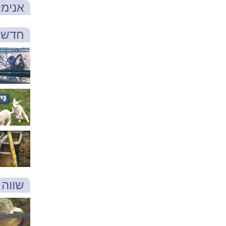
אנימל
חדש 
שווה 