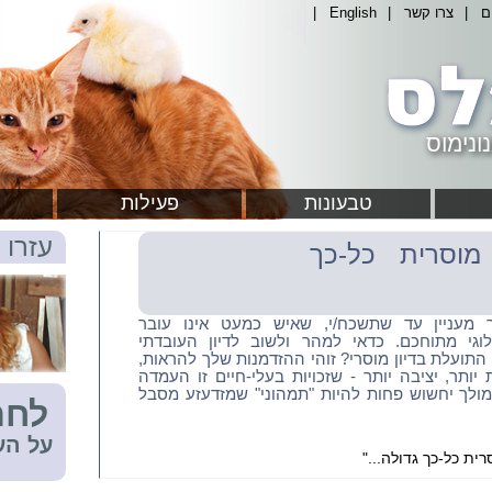
ם
|
צרו קשר
|
English
|
ונימוס
טבעונות
פעילות
עזרו 
מוסרית כל-כך
כך מעניין עד שתשכח/י, שאיש כמעט אינו עובר
וגי מתוחכם. כדאי למהר ולשוב לדיון העובדתי
 התועלת בדיון מוסרי? זוהי ההזדמנות שלך להראות,
יותר, יציבה יותר - שזכויות בעלי-חיים זו העמדה
לך יחשוש פחות להיות "תמהוני" שמזדעזע מסבל
לחת
על הע
ית כל-כך גדולה..."