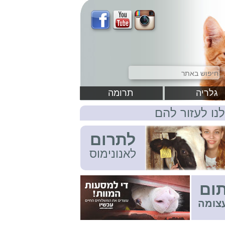
גלריה
תרומה
לנו לעזור להם
לתרום
לאנונימוס
ום
צומה