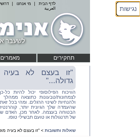
לדף הבית
|
מי אנחנו
|
דרושי
נגישות
العربية
לשעבר אנ
תחקירים
מאמרים
"זו בעצם לא בעיה 
גדולה..."
הוויכוח הפילוסופי יכול להיות כל-
לצמחונות/טבעונות כתוצאה ממהלך ל
ולהנחיות לשינוי הרגלים. ומהי בכל זאת
שהעמדה שלך הגיונית יותר, קוהרנטית 
הבטוחה בעצמה. לאחר מכן, האדם שמו
של תרנגולות או טועם תבשילי טופו.
שאלות ותשובות
> "זו בעצם לא בעיה מוסר