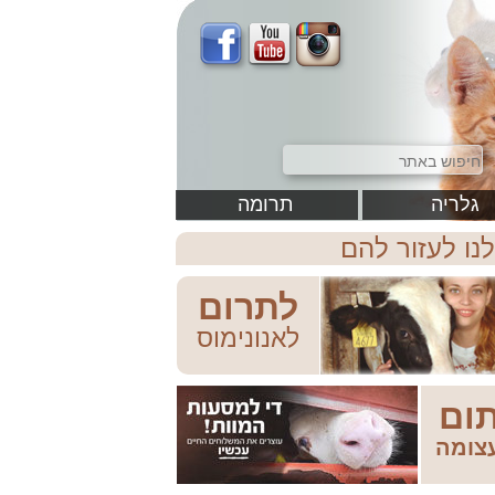
גלריה
תרומה
לנו לעזור להם
לתרום
לאנונימוס
ום
צומה