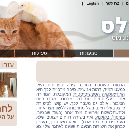
ם
|
צרו קשר
|
English
|
ונימוס
טבעונות
פעילות
עזרו 
הדמות העומדת במרכז יצירה ספרותית היא,
כמעט תמיד, דמות אנושית. סיבה מרכזית לכך היא
האידיאולוגיה הספשיסיסטית
המקובלת, המדירה
את
בעלי-החיים
ונקודת מבטם מסדר-היום
הציבורי. אולם גם מעבר לכך, יש קושי לסיפורת
לחת
לייצג בעלי-חיים, בשל מחויבותה ללשון מצד אחד,
ולהשתלשלות אירועים מצד אחר (בעוד ש
בציור,
על הע
בפיסול, בקולנוע
ואף בשירה רווחים ייצוגים שלא
מעמידים במרכזם אדם). דווקא משום כך, מעניין
לבחון את היצירות המעטות שנענו לאתגר של ייצוג