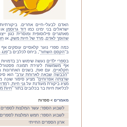
האדם לבעלי-חיים אחרים. ביקורתיו
ישראלים בני ימינו כמו
דוד גרוסמן
או
מאתגרים פילוסופית ומוסרית כגון ייצו
שהופך לאדם
,
מרד של חיות משק
, או
חו
כמה ספרי נוער קלאסיים עוסקים אף 
ב"
הקסם השחור
", ביחס לכלבים ב"
פנג 
ב
ספרי ילדים
נעשה שימוש רב בדמויות של
אף משמשות ליצירת תמונה פסטורלי
חקלאיים
. עם זאת, בשנים האחרונות מ
"
הכבשה שבאה לארוחת ערב
" הוא סיפ
שרצתה אפרוחים
" מציע סיפור שונה 
מציג ביקורת מעודנת על
גני חיות
, ו"
מדוע
לכליאת חיות בר בכלובים בתור "
חיות מ
מאמרים
> ספרות
לשבוע הספר: עשר המלצות לספרים בנ
לשבוע הספר: חמש המלצות לספרים חד
ארון הספרים החייתי