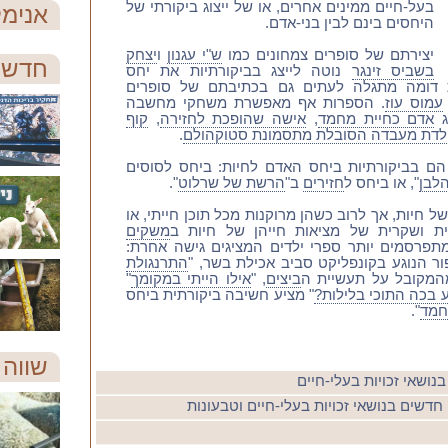
בעל-חיים ממינים אחרים, או של ייצוג ביקורתי של
אנימל
היחסים בינם לבין בני-אדם.
יצירתם של סופרים צמחונים כמו
ש"י עגנון
ו
יצחק
חדש 
בשביס זינגר
נוטה לייצג בביקורתיות את יחס
ת דומה מתגלה לעתים גם בכתיבתם של סופרים
עמוס עוז
. הספרות אף מאפשרת משחקי מחשבה
ג
אדם כחיית מחמד
,
אישה שהופכת לחזירה
,
קוף
לדת מעבדה הסובלת מתסמונת סטוקהולם
.
הם בביקורתיות ביחס האדם לחיות: ביחס לסוסים
הלבן
", או ביחס ל
חזירים
ב"
הרשת של שרלוט
".
 חיות, אך לרוב כשהן מרוקנות מכל תוכן חייתי, או
ת ושקרית של מציאות חייהן של חיות ב
משקים
תפרסמים יותר ספרי ילדים המציגים גישה אחרת:
ור הנוגע בקונפליקט סביב אכילת בשר, "
התרנגולת
מהמקובל על תעשיית ה
ביצים
, "
אילו הייתי במקומך
"
 בכה התוכי בלילות?
" מציע חשיבה ביקורתית ביחס
חמד
".
שווה 
ושאי זכויות בעלי-חיים
שים בנושאי זכויות בעלי-חיים וטבעונות