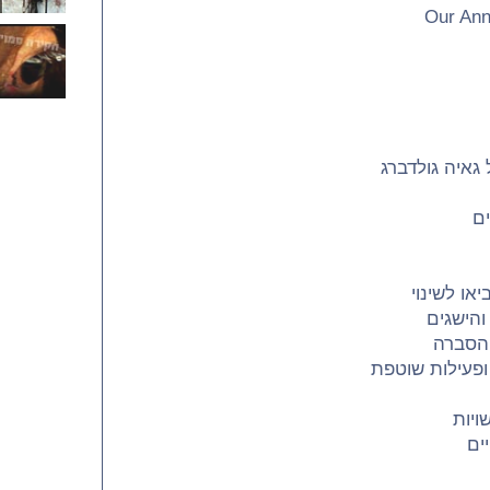
Our Ann
גאיה גולדברג
ים
או לשינוי
והישגים
והסברה
 ופעילות שוטפת
ויות
ים