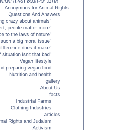
"אתם, יפי-הנפש האלה שמשתגע
Anonymous for Animal Rights
Questions And Answers
"Oh you hippies, going crazy about animals…"
"With all due respect, people matter more"
"But we are acting in accordance to the laws of nature!"
"It really isn't such a big moral issue…"
"The intentions are good but what difference does it make? …"
"The animals' situation isn't that bad…"
Vegan lifestyle
nd preparing vegan food
Nutrition and health
gallery
About Us
facts
Industrial Farms
Clothing Industries
articles
mal Rights and Judaism
Activism