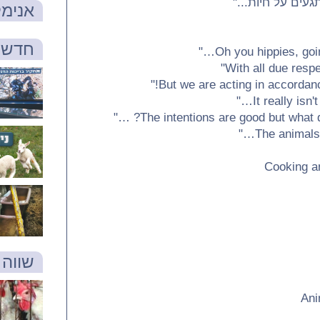
ים על חיות..."
אנימל
חדש 
Cooking a
שווה 
Ani