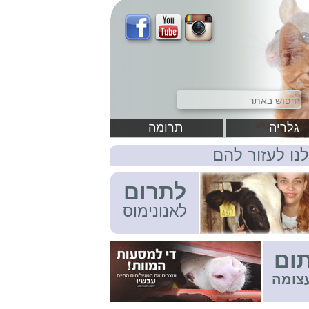
גלריה
תרומה
לנו לעזור להם
לתרום
לאנונימוס
ום
צומה