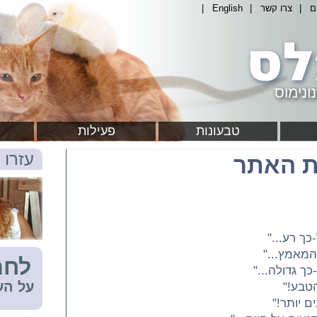
ם
|
צרו קשר
|
English
|
ונימוס
טבעונות
פעילות
עזרו 
 האתר
ך רע..."
המאמץ..."
לחת
ך גדולה..."
על הע
הטבע!"
ם יותר!"