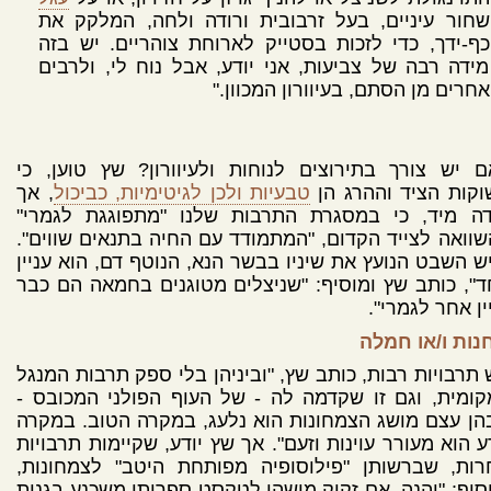
שחור עיניים, בעל זרבובית ורודה ולחה, המלקק את
כף-ידך, כדי לזכות בסטייק לארוחת צוהריים. יש בזה
מידה רבה של צביעות, אני יודע, אבל נוח לי, ולרבים
אחרים מן הסתם, בעיוורון המכוון."
 יש צורך בתירוצים לנוחות ולעיוורון? שץ טוען, כי
קות הציד וההרג הן
טבעיות ולכן לגיטימיות, כביכול
, אך
דה מיד, כי במסגרת התרבות שלנו "מתפוגגת לגמרי"
וואה לצייד הקדום, "המתמודד עם החיה בתנאים שווים".
ש השבט הנועץ את שיניו בבשר הנא, הנוטף דם, הוא עניין
", כותב שץ ומוסיף: "שניצלים מטוגנים בחמאה הם כבר
ין אחר לגמרי".
נות ו/או חמלה
 תרבויות רבות, כותב שץ, "וביניהן בלי ספק תרבות המנגל
ומית, וגם זו שקדמה לה - של העוף הפולני המכובס -
ן עצם מושג הצמחונות הוא נלעג, במקרה הטוב. במקרה
 הוא מעורר עוינות וזעם". אך שץ יודע, שקיימות תרבויות
רות, שברשותן "פילוסופיה מפותחת היטב" לצמחונות,
סיף: "והנה, אם זקוק מישהו לטקסט ספרותי משכנע בגנות