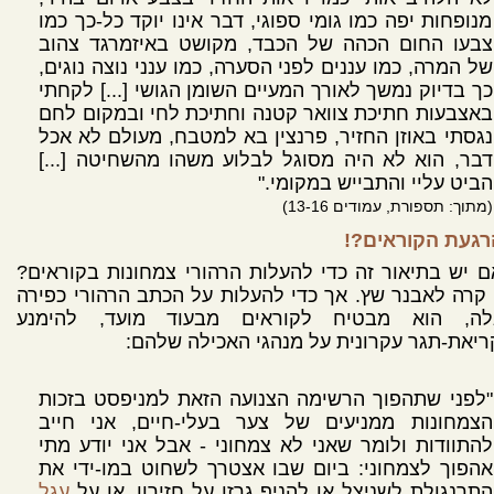
מנופחות יפה כמו גומי ספוגי, דבר אינו יוקד כל-כך כמו
צבעו החום הכהה של הכבד, מקושט באיזמרגד צהוב
של המרה, כמו עננים לפני הסערה, כמו ענני נוצה נוגים,
כך בדיוק נמשך לאורך המעיים השומן הגושי [...] לקחתי
באצבעות חתיכת צוואר קטנה וחתיכת לחי ובמקום לחם
נגסתי באוזן החזיר, פרנצין בא למטבח, מעולם לא אכל
דבר, הוא לא היה מסוגל לבלוע משהו מהשחיטה [...]
הביט עליי והתבייש במקומי."
(מתוך: תספורת, עמודים 13-16)
רגעת הקוראים?!
 יש בתיאור זה כדי להעלות הרהורי צמחונות בקוראים?
קרה לאבנר שץ. אך כדי להעלות על הכתב הרהורי כפירה
לה, הוא מבטיח לקוראים מבעוד מועד, להימנע
יאת-תגר עקרונית על מנהגי האכילה שלהם:
"לפני שתהפוך הרשימה הצנועה הזאת למניפסט בזכות
הצמחונות ממניעים של צער בעלי-חיים, אני חייב
להתוודות ולומר שאני לא צמחוני - אבל אני יודע מתי
אהפוך לצמחוני: ביום שבו אצטרך לשחוט במו-ידי את
התרנגולת לשניצל או להניף גרזן על חזירון, או על
עגל