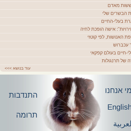
שות מאדם
 הבשרים שלי
רת בעלי-החיים
ירויות": אישה הופכת לחיה
ת האנושות, לפי קוטזי
 עכברוש
י-חיים בעולם קפקאי
ה של תרנגולות
עוד בנושא
>>>
י אנחנו
התנדבות
Englis
תרומה
عربية