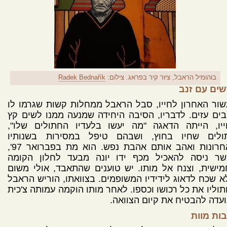
בוהומיל הראבל, ציור קיר בפראג. צילום:
Radek Bednařík
שים עם זנב
ור האחרון לחייו, סבל הראבל ממחלות קשות שגרמו לו
ים עזים. לדבריו, הסיבה היחידה שמנעה ממנו לשים קץ
ייו, הייתה הדאגה "מה יעשו בלעדיו החתולים שלו",
ולים שחיו בחוץ, ושבהם טיפל במסירות בשנותיו
האחרונות ואהב אותם אהבת נפש. הוא מת בפברואר 97',
שר ניסה להאכיל מכף ידו יונה מבעד לחלון הקומה
ישית, וצנח אל מותו. יש טוענים שהתאבד, אולי משום
 שכח לדאוג לידידיו המשופמים. בצוואתו, הוריש הראבל
וליו את כל רכושו וכספו. לאחר מותו הוקמה עמותה צ'כית
עדה להבטיח את קיום הצוואה.
ות מוות