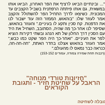
"... ובינתיים הביאו לרציף את הפר האחרון, הביאו אותו
במשאית, גם אותו פיתתה הרפתנית בשביל הקצבים עד
המכונית. כשיצאו לדרך התחיל הפר להשתולל והקצב
אמר לעוזר שלו: "בוהאוש, הממזר הזה עוד ישבור לנו
את הדפנות. קח סכין ותקע לו בעיניים." והעוזר בוהאוש,
שסיפר לנו אחר-כך מה שהיה, הסתובב, השחיל את היד
עם הסכין דרך החלון של תא הנהג ובשתי דקירות הוציא
לפר את העיניים. "ואחר-כך היה הפר שקט כמו כבש,"
אמר העוזר בוהאוש אצלנו בחדר האתת, "חה-חה-חה,
כנראה כבר נמאס לו מהעולם."
(רכבות תחת שמירה צמודה, עמודים 153-152)
"חזיונות טורדי מנוחה"
הראבל על שחיטת חזיר - ותגובת
הקוראים
ובלה לשחיטה