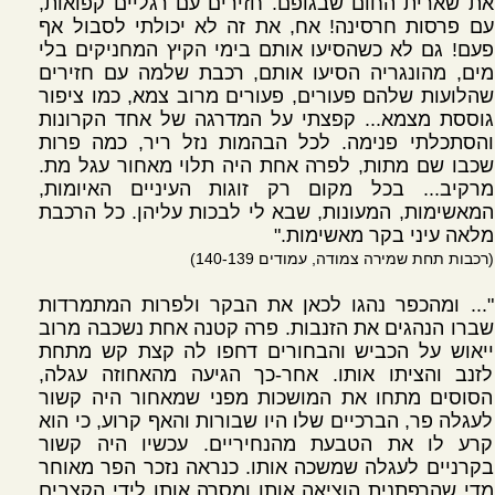
את שארית החום שבגופם. חזירים עם רגליים קפואות,
עם פרסות חרסינה! אח, את זה לא יכולתי לסבול אף
פעם! גם לא כשהסיעו אותם בימי הקיץ המחניקים בלי
מים, מהונגריה הסיעו אותם, רכבת שלמה עם חזירים
שהלועות שלהם פעורים, פעורים מרוב צמא, כמו ציפור
גוססת מצמא... קפצתי על המדרגה של אחד הקרונות
והסתכלתי פנימה. לכל הבהמות נזל ריר, כמה פרות
שכבו שם מתות, לפרה אחת היה תלוי מאחור עגל מת.
מרקיב... בכל מקום רק זוגות העיניים האיומות,
המאשימות, המעונות, שבא לי לבכות עליהן. כל הרכבת
מלאה עיני בקר מאשימות."
(רכבות תחת שמירה צמודה, עמודים 140-139)
"... ומהכפר נהגו לכאן את הבקר ולפרות המתמרדות
שברו הנהגים את הזנבות. פרה קטנה אחת נשכבה מרוב
ייאוש על הכביש והבחורים דחפו לה קצת קש מתחת
לזנב והציתו אותו. אחר-כך הגיעה מהאחוזה עגלה,
הסוסים מתחו את המושכות מפני שמאחור היה קשור
לעגלה פר, הברכיים שלו היו שבורות והאף קרוע, כי הוא
קרע לו את הטבעת מהנחיריים. עכשיו היה קשור
בקרניים לעגלה שמשכה אותו. כנראה נזכר הפר מאוחר
מדי שהרפתנית הוציאה אותו ומסרה אותו לידי הקצבים