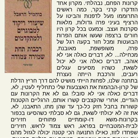
קרונות הפחם, נבהלתי. מקרון אחד
הזדקרו קרני בקר, כמה ראשים
התרוממו מעל לדפנות והביטו על
הרציף בעיני פרה גדולות, מלאות
סקרנות ועצב. וכמעט בכל קרון היו
חורים ברצפה שעשו אותם הפרות
הבועטות ומכל חור בקעה רגל של
פרה, משופשפת, מאובנת,
מכחילה... לא, דברים כאלה אני לא
אוהב, דברים כאלה אני לא יכול
לשאת, כשהיו מסיעים עגלים
רעבים, והרכבת הייתה נעצרת
בתחנה שלנו, לפחות הייתי מושיט להם דרך חריץ הדלת
של קרון-הבהמות את האצבעות שלי כתחליף לעטין, לא,
דברים כאלה אני לא סובל! גם לא את הקרונות עם
הגדיים, אחרי שהקצבים קשרו אותם, הרגליים הקטנות
קשורות בחבל חזק כל-כך עד שהן מתו, התאבנו, לא,
את זה לא יכולתי לשאת, גם לא סבלתי כשהסיעו בכפור
בקרונות-משא דו-קומתיים פתוחים חזירים
לבית-המטבחיים בפראג, ראש צמוד לראש, חזירים
שפחדו לזוז, כאילו התנועה הכי קטנה יכולה לגזול מהם