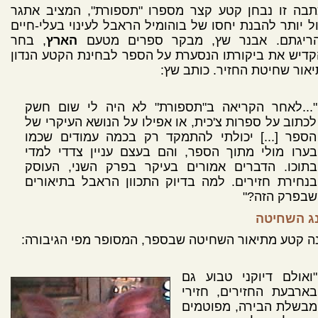
תבה זו נבחן קטע קצר מספרו "תספורת", המציב אתגר
ל יותר להבנת יחסו של בוהומיל הראבל לעינוי בעלי-חיים
הריגתם. אבנר שץ, מבקר ספרים מטעם
הארץ
, בחר
דיש את ביקורתו הנסערת על הספר לבחינת הקטע הנדון
יאור שחיטת החזיר. כותב שץ:
"...לאחר הקריאה ב"תספורת" לא היה לי שום חשק
לכתוב על ספרות צ'כית, או אפילו על הנושא העיקרי של
הספר [...] יכולתי להתמקד רק בכמה עמודים שכמו
בערו מולי מתוך הספר, והם בעצם עניין צדדי למדי
בתוכו. הדברים אמורים בעיקר בפרק השני, העוסק
בנחירת חזירים. למה בדיוק התכוון הראבל בתיאורים
שבפרק הזה?"
נג השחיטה
ה קטע מתיאור השחיטה שבספר, המסופר מפי הגיבורה:
"ואולם דיוקני טבוע גם
בארבעת החזירים, חזירי
מבשלת הבירה, מפוטמים