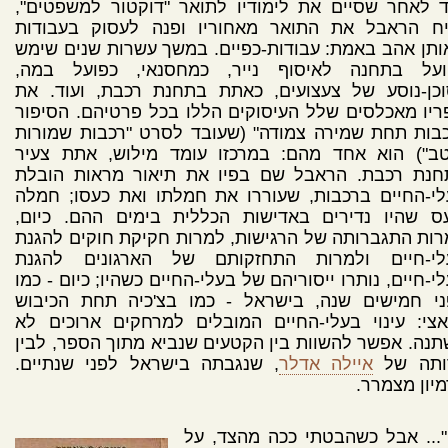
 לאחר שסיים את לימודיו לתואר "דוקטור למשפטים",
יח הראבל את התואר מאחוריו ופנה לעסוק בעבודות
תן אהב באמת: עבודות-כפיים. במשך עשרות שנים שימש
ועל בתחנה לאיסוף נייר, כמחסנאי, כפועל במה,
וכן-נוסע של צעצועים, כאתת בתחנת רכבת, ועוד. את
יו מאכלסים שלל העיסוקים הללו בכל פרטיהם. הסיפור
בות תחת שמירה צמודה" (שעובד לסרט "רכבות שמורות
טב") הוא אחד מהם: במרכזו עומד מילוש, אתת צעיר
חנת רכבת. הראבל שם בפיו את תיאור מראות הובלת
י-החיים ברכבות, שעוררו את חמלתו ואת כעסו; חמלה
עס שהיו נדירים באדישות הכללית בימים ההם. כיום,
ות התגברותה של הרגישות, למרות חקיקת חוקים להגנת
לי-חיים ולמרות התחזקותם של הארגונים להגנת
י-חיים, נותרו ייסוריהם של בעלי-החיים כשהיו; כיום - כמו
ני חמישים שנה, בישראל - כמו בצ'כיה תחת הכיבוש
צי: עינוי בעלי-החיים המובלים למרחקים ארוכים לא
נה. אפשר להשוות בין הקטעים שנביא מתוך הספר, לבין
ותה של
איילה אדלר
, שנגבתה בישראל לפני שנתיים.
יון מצמרר.
"... אבל כשהבטתי ככה מהצד, על