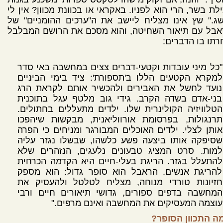
לת בשר, הרי הוא לפניו. באקראי או בכוונת מכוון? אין לי
ג." שץ אינו מצליח ליישב את ה"ערכים ההומניים" של
אבל עם תיאור השחיטה, והוא מסכם את הרושם המבלבל
תו בו הדברים:
"כל מיני עובדות וקטעי-דברים צצים במחשבה באי סדר
למקרא הקטעים הללו ב'תספורת': ציד בימי הביניים
נועד לחשל את האבירים ולהכשיר אותם לקראת הרג
בני-אדם בשדה הקרב. גידי גוב מלטף עגל בתוכנית
הטלוויזיה הקולינרית שלו. ילדים מתעללים בחתולים.
תרנגולות, בפרסומת אורווליאנית, מבקשות שיהפכו
אותן לצלי. ילדים האוכלים המבורגר ומניחים כי הפרה
שסיפקה אותו ביצעה פשע כלשהו, שבשלו נגזר עליה
למות. סרט המציג טבעונים נלעגים, הנזהרים שלא
להתעלל בגזר. הריגת בעלי-חיים היא הקדמה הכרחית
להריגת אנשים. הראבל הוא סופר גדול: הוא מספק
חזיונות טורדי מנוחה, מצליח לטלטל ולהעסיק את
המחשבה בדפים ספורים, גדושי תיאורים חיים ורבי
עוצמה המעסיקים את המחשבה ואינם מרפים."
ה התכוון הסופר?