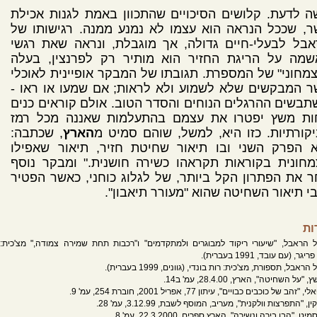
 לדעת. קלושים הסיכויים שהתכוון באמת לגנות אכילת
, שככל הנראה הוא עצמו לא נמנע ממנה. רגישותו של
בל לבעלי-חיים גדולה, אך מוגבלת, ונראה שאת רגשי
שמה על הריגת החזיר הוא מותיר רק לפרנצין, בעלה
מחוני" של המספרת. תגובתו של המבקר אופיינית לאוכלי
 המבקשים שלא לשמוע ולא לראות; אם שמעו או ראו -
בשים ההרגלים הנוחים והסדר הטוב. אולם קוראים כנים
ות משץ יפטרו את עצמם בהתעלמות שאננה מכל רמז
קורתיות. כזו היא, למשל, שוהם סמיט מ
הארץ
, שכתבה:
א הפרק השני ובו תיאור שחיטת חזיר, תיאור שאפילו
חונית בקוראות תקראהו כשירה חושנית." ומבקר נוסף
 את הפתרון הקל ביותר, של לגלוג כוחני, כאשר הפטיר
י תיאור השחיטה שהוא "מעורר תיאבון".
ות
ל הראבל, "שיעורי ריקוד למבוגרים ולמתקדמים" ו"רכבות תחת שמירה צמודה," מצ'כית:
גר, (עם עובד, 1991 בעברית).
הראבל, תספורת, מצ'כית: רות בונדי, (גוונים, 1999 בעברית).
על השחיטה", הארץ, 28.4.00, עמ' ב14.
זהב של כוכבים כבויים", עיתון 77, אפריל 2001, חוברת 254, עמ' 9.
ן, "התפרצות וולקנית", מעריב, המוסף לשבת, 3.12.99, עמ' 28.
, "הבו בירה ונשירה", הארץ ספרים, 22.3.2000, עמ' 8.