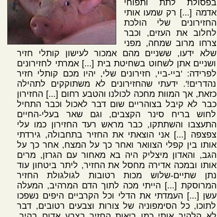
בפסולת לתת ותפוחי
אדמה [...] רק שמעו אותי
החזירונים שלי הולכת
לחלוב את העזים, וכבר
צרחו מרוב שמחה, מפני
שלא ידעו, ששניים מהם אמכור לעישון קותלי חזיר
ושניים אתן לשחוט בשחיטת בית [...] אמרתי לחזירונים
לפרידה: 'ביי-ביי, חזירונים שלי, יהיו מכם קותלי חזיר
נהדרים!'. ידעתי שהחזירונים לא משתוקקים לתהילה
כזאת, אך המוות מחכה לכולנו והטבע רחום [...] החזירון
כבר לא קיבל בצוהריים שום דבר לאכול וכבר התחיל
לחוש בריח סינר הקצבים, וגם שאר בעלי-החיים
התעצבו והשתתקו, כבר מראש רעד החזירון כמו עלי
צפצפה [...] אני הוצאתי את החזיר בתחבולה, גירדתי
אותו בין קפלי הצוואר ואחר כך על המצח, אחר כך על
הגב, והאדון מיצליק היה בא מאחור עם הגרזן, מרים
אותו ובמכה אדירה מחסל את החזיר, ליתר ביטחון עוד
נתן שתיים-שלוש מכות רטובות לגולגולת החזיר
המרוסקת [...] הייתי מכה לתוך הדם המרהיב, המעלה
עשן [...] העמדתי את הדלי וכל הקרביים היפים נשפכו
לתוכו, כל הסימפוניה של צורות וצבעים רטובים, דבר
לא הלהיב אותי כמו ריאות החזיר בצבע אדום בהיר,