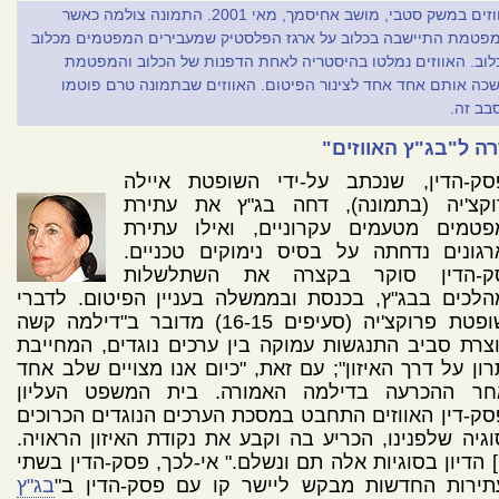
אווזים במשק סטבי, מושב אחיסמך, מאי 2001. התמונה צולמה כאשר
פטמת התיישבה בכלוב על ארגז הפלסטיק שמעבירים המפטמים מכלוב
לוב. האווזים נמלטו בהיסטריה לאחת הדפנות של הכלוב והמפטמת
כה אותם אחד אחד לצינור הפיטום. האווזים שבתמונה טרם פוטמו
בב זה.
ה ל"בג"ץ האווזים"
סק-הדין, שנכתב על-ידי השופטת איילה
וקצ'יה (בתמונה), דחה בג"ץ את עתירת
פטמים מטעמים עקרוניים, ואילו עתירת
רגונים נדחתה על בסיס נימוקים טכניים.
ק-הדין סוקר בקצרה את השתלשלות
לכים בבג"ץ, בכנסת ובממשלה בעניין הפיטום. לדברי
השופטת פרוקצ'יה (סעיפים 16-15) מדובר ב"דילמה קשה
צרת סביב התנגשות עמוקה בין ערכים נוגדים, המחייבת
ון על דרך האיזון"; עם זאת, "כיום אנו מצויים שלב אחד
חר ההכרעה בדילמה האמורה. בית המשפט העליון
ק-דין האווזים התחבט במסכת הערכים הנוגדים הכרוכים
גיה שלפנינו, הכריע בה וקבע את נקודת האיזון הראויה.
.] הדיון בסוגיות אלה תם ונשלם." אי-לכך, פסק-הדין בשתי
תירות החדשות מבקש ליישר קו עם פסק-הדין ב"
בג"ץ