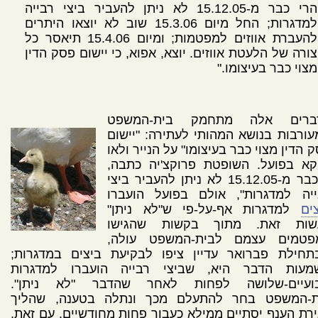
הרי כבר מ-15.12.05 לא ניתן להעביר ביצי רבייה
למדגרות; החל מיום 15.3.06 שוב לא יוצאו היתרים
להעברת אווזים למפטמות; ומיום 15.4.06 תיאסר כל
צורה של הלעטת אווזים. יוצא, אפוא, כי יישום פסק הדין
מצוי כבר בעיצומו."
ברים אלה מתחמק בית-המשפט
ורבות בנושא המהותי לעתירה: "יישום
 הדין מצוי כבר בעיצומו" על הנייר ולאו
וקא בפועל. השופטת פרוקצ'יה כתבה,
ש"כבר מ-15.12.05 לא ניתן להעביר ביצי
ייה למדגרות", אולם בפועל הועברו
ים
למדגרות אף-על-פי ש"לא ניתן"
שות זאת. מתוך בקשות שהגישו
פטמים עצמם לבית-המשפט עולה,
תחילת פברואר עדיין ציפו לבקיעת ביצים במדגרות;
מעות הדבר היא, שביצי רבייה הועברו למדגרות
ועיים-שלושה לפחות לאחר שהדבר "לא ניתן".
ת-המשפט בחר להתעלם מכך ונתלה בטענה, שהליך
רת הענף יסתיים ממילא כעבור פחות מחודשיים. עם זאת,