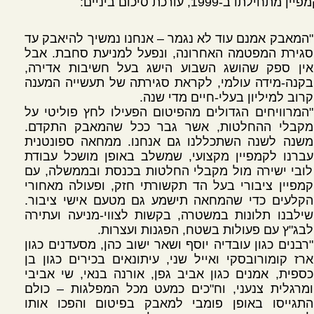
ן מתחילתו ב-1999, עורכת סיכום ביניים:
"המאבק אמנם עוד לא נגמר – אנחנו נמשיך להיאבק עד
סגירת המפטמה האחרונה, ונפעל למניעת סחבת. אבל
אין ספק שהושג השבוע הישג בעל חשיבות אדירה,
בקנה-מידה עולמי, לקראת סגירתה של תעשייה המענה
קרוב למיליון בעלי-חיים מדי שנה.
"המרוויחים הגדולים מהפיטום הפעילו לחץ פוליטי על
מקבלי ההחלטות, אשר גבר ככל שהמאבק התקדם.
משנה לשנה השתכללנו גם אנחנו. ממחאה ספונטנית
עברנו לקמפיין מקצועי, שמשלב באופן מושכל עבודת
לובי ישירה מול מקבלי החלטות בכנסת ובממשלה, עם
קמפיין ציבורי בעל הד תקשורתי חזק, ופעולה מאחורי
הקלעים כדי שהמחאה תישמע גם מטעם אישי ציבור.
שילבנו תלונות במשטרה, בקשות לצווי-מניעה ועתירה
לבג"ץ עם פעולות בשטח, הפגנות ועצרות.
"רבנים כגון עובדיה יוסף ושאר ישוב כהן, מסעדנים כגון
ארז קומורובסקי ואייל שני, עיתונאים בכירים כגון בן
כספית, אמנים כגון אביב גפן, אורנה בנאי, שי אביבי
ומרגלית צנעני, וח"כים כמעט מכל המפלגות – כולם
התגייסו באופן פומבי למאבק בפיטום והפכו אותו