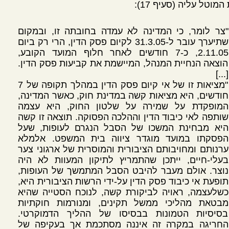
המוטל עליה (סעיף 17):
"צר לומר, כי המדינה לא עמדה בחובתה זו, ובמקום
שתיערך עובר ל-31.3.05 לקיום פסק הדין, הרי רק ביום
2.11.05, כ-7 חודשים לאחר חלוף המועד הקובע,
הוצאה הנחיית המנהל, המיישמת את קביעות פסק הדין.
[...]
"מציאות זו של אי קיום פסק הדין במהלך תקופה של 7
חודשים, היא מציאות קשה במדינת חוק, כאשר המדינה,
המופקדת על שמירה על שלטון החוק, היא עצמה
שותפה לאי כיבוד הדין וההלכה הפסוקה. תוצאה זו קשה
היא מבחינת המשכו של הסבל הנגרם לעופות, שעל
הפסקתו במועד מוגדר ציווה בית המשפט. אלמלא
ערנותם ומחויבותם הציבורית והמוסרית של ארגוני צער
בעלי-חיים, ייתכן שהתמריץ לתיקון המעוות לא היה
נוצר. אולם מעבר להיבט הסבל המתמשך של העופות,
תופעת אי כיבוד פסק הדין על-ידי הרשות הציבורית היא,
כשלעצמה, ראויה לביקורת קשה, לנוכח הסטייה שהיא
מבטאת מהליכי ממשל תקינים, ומנורמות חוקתיות
בסיסיות הטמונות בבסיסו של ההליך הדמוקרטי.
החריגה במקרה זה איננה מסתכמת אך בעקיפה של