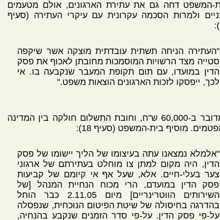
ת-המשפט דחה גם את עתירת הארגונים, אולם מטעמים
יים ולמרות הסכמה עקרונית עם עיקרי העתירה (סעיף
"העתירה הניחה תשתית עובדתית מוצקה אשר שיקפה
סטייה מצד הרשויות המוסמכות מחובתן לאכוף את פסק
הדין במועדו, עם תום תקופת המעבר שנקבעה בו. אי
לכך, ייפסקו לזכות הארגונים הוצאות משפט."
המדובר ב-60,000 ש"ח, וחובת התשלום חולקה בין המדינה
טמים. מוסיף בית-המשפט (סעיף 18):
"אלמלא נמצאנו עתה בעיצומו של הליך יישומו של פסק
הדין, היה מקום למתן צו מוחלט בעתירתם של ארגוני
צער בעלי-חיים. אלא, שעל אף אי קיומם של קביעות
פסק הדין במועדם, הרי מכוח הנחיית המנהל [של
השירותים הווטרינריים] מיום 2.11.05 כבר הוחל
בהדרגה בחיסולה של שיטת הפיטום הנוכחית, שנפסלה
על-פי פסק הדין. על-פי סדר הזמנים שנקבע בהנחיה,