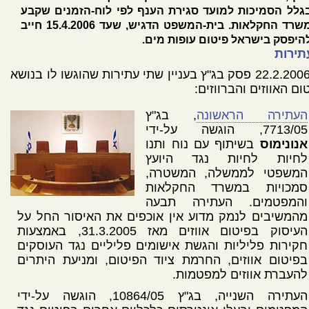
גלל הסמיכות למועד סגירת הענף לפי לוח-הזמנים שקבע
משרד החקלאות. בית-המשפט הדגיש, שעד 15.4.2006 חייב
היפסק בישראל פיטום עופות מים.
תירות
ב-22.2.2006 פסק בג"ץ בעניין שתי עתירות שהוגשו לו בנושא
ום האווזים והברווזים:
העתירה הראשונה
, בג"ץ
7713/05, הוגשה על-ידי
אנונימוס
בשיתוף עם נוח ותנו
לחיות לחיות נגד היועץ
המשפטי לממשלה, המשטרה,
סמכויות במשרד החקלאות
והמפטמים. העתירה תבעה
מהמשיבים לנמק מדוע אין אוכפים את האיסור החל על
העיסוק בפיטום אווזים מאז 31.3.2005, באמצעות
חקירות פליליות והגשת אישומים פליליים נגד העוסקים
בפיטום אווזים, החרמת ציוד הפיטום, ומניעת היתרים
להעברת אווזים למפטמות.
העתירה השנייה, בג"ץ 10864/05, הוגשה על-ידי