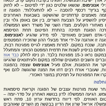
 אורך ישיבת הממשלה, הפגינו בקרבת מקום קרוב למאה
ילי
אנונימוס
, שנשאו שלטים כגון "די לפיטום – לא לחוק
קף בג"ץ!" ו"כסף להסבה – לא להתעללות". הפגנה זו
מה מאמצים קדחתניים שהושקעו בשבועות האחרונים
סיון להשפיע על הצבעת השרים, בין אם באופן גלוי ובין
 מאחורי הקלעים. מצדו השני של משרד ראש הממשלה
רכה הפגנת תמיכה בהתרת הפיטום תחת הסיסמא
י-אדם חשובים מאווזים". לפי מידע שהגיע ל
אנונימוס
,
נה זו אורגנה על-ידי אחד מבעלי ההון שהזכירו המפטמים
בה, שנכח במקום. למרות מאמציו לגייס מפגינות רבות,
הסתם בניסיון לשנות את תדמית המפטם הכוחני והמתעלל
 נראו כ-15 מפגינות בלבד. הן ניסו לחלק
כבד אווז
ברים והשבים המעטים שחלפו במקום ולעיתונאים שהגיעו
קר את ההפגנות, אולם פעיל
אנונימוס
שצפה בהפגנה
וח, שעוברי אורח רבים דחו את המנה שהוגשה להם ואף
רו את המפגינות על תמיכתן במוצר האכזרי.
חלטה
חר שעות מורטות עצבים של הפגנה וקריאת סיסמאות
ש, הגיעה הממשלה לדון בנושא האחרון על סדר-יומה –
פיטום האווזים. לפי דיווח בחדשות ערוץ 10, פתח ראש
שלה אריאל שרון את הדיון בבקשה מן השרים שאוהבים