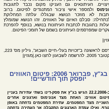
יצויים. העיתונאים גם העניקו מקום נכבד לתגובות
נימוס
ולמספר אישי ציבור המתנגדים לפיטום. ברוב
תבות לא מוזכר הנושא שבגללו עלתה המחלוקת
תחילה: סבלם האיום של האווזים. זהו הנושא שמומלץ
לות בתגובות לכתבות העיתונות בנושא, בנוסף להפרכת
רים שמפרסמים העיתונים בשמם של תומכי הפיטום.
זין|
פורסם לראשונה ב"זכויות בעלי-חיים השבוע", גיליון מס' 223,
. להרשמה לשבועון לחצו כאן.|מגזין|
בג"ץ, פברואר 2006: פיטום האווזים
יופסק תוך חודשיים!
ב-22.2.2006 הגיש בג"ץ את פסק-דינו בשתי עתירות בעניין
יטום אווזים: האחת מצד
אנונימוס
וארגונים אחרים
השנייה מצד המפטמים. עתירת המפטמים נדחתה באופן
ורף, ואילו עמדת הארגונים התקבלה אך העתירה נדחתה