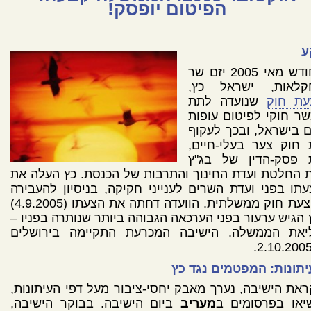
הפיטום יופסק!
ע
בחודש מאי 2005 יזם שר
קלאות, ישראל כץ,
עת חוק
שנועדה לתת
ר חוקי לפיטום עופות
 בישראל, ובכך לעקוף
 חוק צער בעלי-חיים,
 פסק-הדין של בג"ץ
 החלטת ועדת החינוך והתרבות של הכנסת. כץ העלה את
תו בפני ועדת השרים לענייני חקיקה, בניסיון להעבירה
כהצעת חוק ממשלתית. הוועדה דחתה את הצעתו (4.9.2005)
 הגיש ערעור בפני הערכאה הגבוהה ביותר שנותרה בפניו –
יאת הממשלה. הישיבה המכרעת התקיימה בירושלים
תונות: המפטמים נגד כץ
את הישיבה, נערך מאבק יחסי-ציבור מעל דפי העיתונות,
יאו בפרסומים ב
מעריב
ביום הישיבה. בבוקר הישיבה,