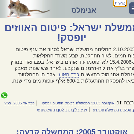
נגישות
אנימלס
שלת ישראל: פיטום האווזים
יופסק!
ב-2.10.2005 החליטה ממשלת ישראל לסגור את ענף פיטום
ות המים. לאור ההחלטה, קבע משרד החקלאות
שב-15.4.2006 לא יפוטמו עוד אווזים בישראל. בפברואר ובמרץ
רר בג"ץ את לוח-הזמנים שנקבע. לאחר שש שנות מאבק
הלת אנונימוס בתעשיית
כבד האווז
, אלה הן ההחלטות
ו להפסקת ההתעללות ב-800 אלף עופות מים מדי שנה.
בה זו:
|
אוקטובר 2005: הממשלה קבעה: הפיטום יופסק!
פברואר 2006: בג"ץ
|
: החלטת הממשלה תתבצע
מרץ: בג"ץ סירב לדון בנושא מחדש
אוקטובר 2005: הממשלה קבעה: