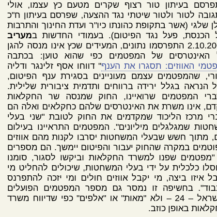
פרסם בעיתון טור רצוף שקרים מטעם כץ עצמו, אולי
ובה לטור ולטור שיטתי נגד ההצעה, שפרסם בעיתון ח"כ
ן שלגי (אשר בתקופת כהונתו כיו"ר ועדת החינוך והתרבות
 הכנסת, פעל נגד הפיטום). בעמודי החדשות ב
מעריב
2.10.2005 התפרסמו נתונים, המעידים שכץ אינו מנסה להגן
 האינטרסים של המפטמים כפי שהוא טוען: בכתבה
טמי האווזים: תסגרו את הענף
" דווחו אסף זלינגר ודליה
רי, שהמפטמים עצמם מעוניינים בסגירת ענף הפיטום,
 הנראה בגלל ירידה ברווחים ותדמית ציבורית שלילית.
ברי המפטמים שרואיינו, החוק שמנסה שר החקלאות
ם, אינו משרת את האינטרסים שלהם כחקלאים ואלה הם
רי מרכז הליכוד שמקדמים את החוק לטובת "שני בעלי
טות שמגלגלים מיליונים". המפטמים התראיינו בעילום
 מתוך חשש שבעלי המשחטות יסרבו לקנות מהם אווזים
טמים במקרה שהחוק יעבור והפיטום יימשך. הם מספרים
"מפטמים שפנו למשרד החקלאות וביקשו לסגור, סומנו
סלו כלכלית על ידי בעלי המשחטות, שיכולים להחליט מי
ל איזו ביצה, מי יקבל אווזים חולים ומי יזכה להתפרנס
בוד". בחשיפה זו נמסר גם מספר המפטמים הפועלים
בישראל – 24 – ולא "מאות" או "אלפים" כפי שדיווח משרד
לאות באופן כוזב.