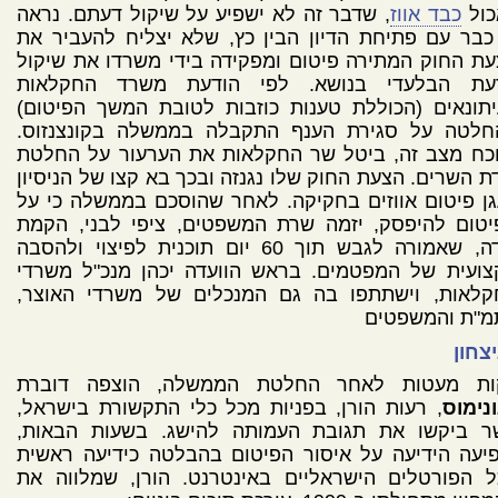
כול
כבד אווז
, שדבר זה לא ישפיע על שיקול דעתם. נראה
כבר עם פתיחת הדיון הבין כץ, שלא יצליח להעביר את
ת החוק המתירה פיטום ומפקידה בידי משרדו את שיקול
עת הבלעדי בנושא. לפי הודעת משרד החקלאות
תונאים (הכוללת טענות כוזבות לטובת המשך הפיטום)
חלטה על סגירת הענף התקבלה בממשלה בקונצנזוס.
וכח מצב זה, ביטל שר החקלאות את הערעור על החלטת
ת השרים. הצעת החוק שלו נגנזה ובכך בא קצו של הניסיון
ן פיטום אווזים בחקיקה. לאחר שהוסכם בממשלה כי על
יטום להיפסק, יזמה שרת המשפטים, ציפי לבני, הקמת
ועדה, שאמורה לגבש תוך 60 יום תוכנית לפיצוי ולהסבה
צועית של המפטמים. בראש הוועדה יכהן מנכ"ל משרדי
קלאות, וישתתפו בה גם המנכלים של משרדי האוצר,
מ"ת והמשפטים
צחון
ות מעטות לאחר החלטת הממשלה, הוצפה דוברת
נימוס
, רעות הורן, בפניות מכל כלי התקשורת בישראל,
ר ביקשו את תגובת העמותה להישג. בשעות הבאות,
יעה הידיעה על איסור הפיטום בהבלטה כידיעה ראשית
ל הפורטלים הישראליים באינטרנט. הורן, שמלווה את