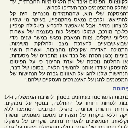
לקונצזוס. הפיטום איבד את הלגיטימיות החברתית, עד
שחלק מהמפטמים כבר העדיפו לפרוש.
"המסקנה שלי היא, שהמתמידים מנצחים. היה קל
להתייאש, ולרבים נמאס מהקמפיין, בעיקר מי שקיוו
לניצחון מהיר. אבל אי-אפשר להכריע בין-לילה קמפיין
כל-כך מורכב, שמולו מופעל כוח בעוצמה של עשרות
מיליוני שקלים. צוות המאבק נפגש במשך שנים מדי
שבוע-שבועיים להערכת מצב ולחלוקת משימות.
התמיכה האדירה שקיבלנו מהציבור, ועשרות הישגי
ביניים (כגון הסרה של כבד אווז מתפריט של מסעדות,
או החלטה נוספת של ועדת החינוך כי על הפיטום
להיפסק) עודדו אותנו להמשיך הלאה. בסופו של דבר,
הנחישות שלנו להגן על האווזים גברה על הנחישות של
המפטמים להגן על האינטרסים העסקיים שלהם."
תונות
8 כתבות התפרסמו בעיתונים בסמוך לישיבת הממשלה, ו-14
בות לפחות דיווחו על ההחלטה, בנוסף על מבזקים,
דורות חדשות וכדומה. כרגיל, הכתבים הסתמכו ללא
יקה וללא ביקורת על תצהירים מטעם מפטמים ומשרד
קלאות, הממשיכים להפריח נתונים שקריים על משקלו
כלי והחברתי של הענף, כחלק מתעמולת מיקוח על גובה