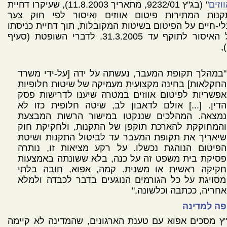
וזים
" (בג"ץ 9232/01, מתאריך 11.8.2003), שעיקרו דחיית
קנות המתירות פיטום אווזים ואיסור לפי חוק צער
י-חיים על הפיטום בשיטות המקובלות, תוך דחיית כניסתו
של האיסור לתוקף עד 31.3.2005. לדברי השופטת (סעיף
"במהלך תקופת המעבר, נעשתה על ידה [על-ידי משרד
החקלאות] בחינה מקצועית מעמיקה של שיטות חלופיות
אפשריות לפיטום אווזים במטרה שיענו לדרישות פסק
הדין. [...] אולם לדאבון לב, שיטה חלופית כזו לא
נמצאה. המהלכים שננקטו במישור הרשות המבצעת
והמחוקקת להארכת תוקפן של התקנות, ולחקיקת חוק
שיאריך את תקופת המעבר עד לביטול התקנות ושיטת
הפיטום הנוהגת נכשלו. על רקע מציאות זו, נותרה
פסיקת בית משפט זה על כנה, בלא ששונתה באמצעות
חקיקה ראשית או משנית. קמה, אפוא, חובה בלתי
מסויגת על כל הגורמים הנוגעים בדבר לכבדה ולמלא
אחריה, ככתבה וכלשונה."
פה למדינה
ץ מסכים אפוא עם טענת הארגונים, שהמדינה לא קיימה