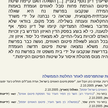
שייערך דיון נוסף בעניין. [...] השאלה האם קיימת שיטת
פיטום הגורמת פחות סבל לאווזים ועומדת באמות
המידה שנקבעו בפרשת נח היא שאלה
עובדתית-מקצועית, שנראה כי נבחנה על ידי משרד
החקלאות ונענתה בשלילה. מכל מקום, בוודאי שלא
מדובר בשאלה המצדיקה קיומו של דיון נוסף. אף
לטענה, כי לא בוצע בפסק הדין האיזון הנדרש בין זכויות
האדם לזכויות בעלי-החיים, לא מצאתי כל יסוד. איזון זה,
בכל הנוגע לשאלת פיטום האווזים, נעשה כבר בפרשת
נח. משלא נמצאה שיטת פיטום חדשה העומדת
בדרישות שנקבעו על ידי בית משפט זה בפרשת נח לא
היה מנוס מהטלת איסור על שיטות הפיטום הקיימות."
ת שהתפרסמו לאחר החלטת הממשלה
ינת, עמירם כהן ויובל יועז, "יופסק פיטום האווזים בישראל; ועדת מנכ"לים תחליט כיצד יפוצו
ם",
הארץ
, 2.10.2005.
האווזים בישראל יופסק
",
וואלה!
(
הארץ
), 2.10.2005.
בחור-ניר, "
בהיעדר רוב: השר כץ הסיר הערר נגד הפסקת פיטום אווזים
",
ynet
(
ידיעות
ות
), 2.10.2005.
בחור-ניר ודורון שפר, "
בממשלה: כץ משך הערר, פיטום האווזים יופסק
",
ynet
(
ידיעות
ות
), 2.10.2005.