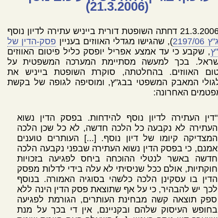
(21.3.2006)
ב-21.3.2006 דחתה השופטת דורית בייניש עתירה לדיון נוסף
 2197/06
), שהגישו מגדלי האווזים בעניין
פסק-הדין של
ץ
, שקבע כי עד אמצע אפריל יופסק כליל פיטום האווזים
שראל. בכך למעשה מסתיימת המערכה המשפטית על
טום האווזים. בהחלטתה, סוקרת השופטת בייניש את
גולי המאבק המשפטי בבג"ץ, ומוסיפה לגופה של בקשת
פטמים האחרונה:
"דין העתירה לדיון נוסף להידחות. בפסק הדין נשוא
העתירה לא נקבעה כל הלכה חדשה, לא כל שכן הלכה
המצדיקה קיומו של דיון נוסף. [...] העותרים טוענים
אמנם, כי בפסק הדין נשוא העתירה שבפני נקבעה הלכה
חדשה באשר לנטלי ההוכחה ביחס לפגיעה בזכויות
חוקתיות, אולם ככל שניסיתי לא עלה בידי לדלות מפסק
הדין בו עסקינן הלכה כלשהי בסוגיה האמורה. בנוסף
לכך יש להבהיר, כי על אף שתוצאת פסק הדין הינה ללא
ספק תוצאה קשה מבחינת העותרים, הגורמת לפגיעה
בחופש העיסוק שלהם ובקניינם, אין די בכך על מנת