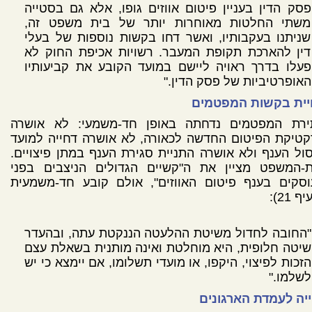
פסק הדין בעניין פיטום אווזים גופו, אלא גם בסטייה
משתי החלטות מאוחרות יותר של בית משפט זה,
שניתנו בעקבותיו, ואשר דחו בקשות נוספות של בעלי
דין להארכת תקופת המעבר. רשויות אכיפת החוק לא
פעלו בדרך ראויה ליישם במועד הקובע את קביעותיו
האופרטיביות של פסק הדין."
יית בקשות המפטמים
ירת המפטמים נדחתה באופן חד-משמעי: לא אושרה
טיקת הפיטום החדשה לכאורה, לא אושרה דחייה למועד
ול הענף ולא אושרה התניית סגירת הענף במתן פיצויים.
ת-המשפט מציין את ה"קשיים הגדולים הניצבים בפני
וסקים בענף פיטום האווזים", אולם קובע חד-משמעית
ף 21):
"החובה לחדול משיטת ההלעטה הננקטת עתה, ובהעדר
שיטה חלופית, היא מוחלטת ואינה מותנית בשאלת עצם
הזכות לפיצוי, היקפו, או מועדי תשלומו, אם יימצא כי יש
לשלמו."
יה לעמדת הארגונים