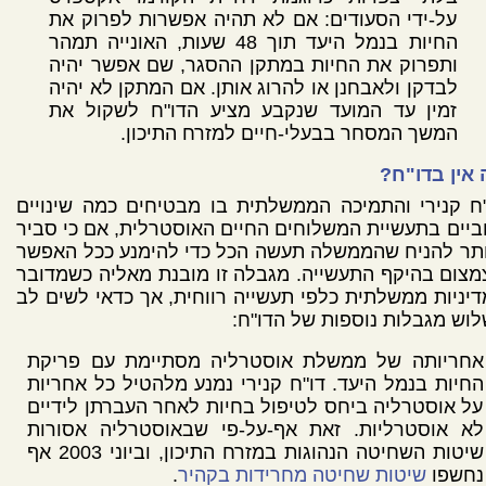
על-ידי הסעודים: אם לא תהיה אפשרות לפרוק את
החיות בנמל היעד תוך 48 שעות, האונייה תמהר
ותפרוק את החיות במתקן ההסגר, שם אפשר יהיה
לבדקן ולאבחנן או להרוג אותן. אם המתקן לא יהיה
זמין עד המועד שנקבע מציע הדו"ח לשקול את
המשך המסחר בבעלי-חיים למזרח התיכון.
אין בדו"ח?
ח קנירי והתמיכה הממשלתית בו מבטיחים כמה שינויים
ביים בתעשיית המשלוחים החיים האוסטרלית, אם כי סביר
תר להניח שהממשלה תעשה הכל כדי להימנע ככל האפשר
צום בהיקף התעשייה. מגבלה זו מובנת מאליה כשמדובר
יניות ממשלתית כלפי תעשייה רווחית, אך כדאי לשים לב
וש מגבלות נוספות של הדו"ח:
אחריותה של ממשלת אוסטרליה מסתיימת עם פריקת
החיות בנמל היעד. דו"ח קנירי נמנע מלהטיל כל אחריות
על אוסטרליה ביחס לטיפול בחיות לאחר העברתן לידיים
לא אוסטרליות. זאת אף-על-פי שבאוסטרליה אסורות
שיטות השחיטה הנהוגות במזרח התיכון, וביוני 2003 אף
נחשפו
שיטות שחיטה מחרידות בקהיר
.