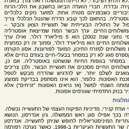
א הלחץ הציבורי, לא הייתה הממשלה רואה צורך בוועדת
רה ובדו"ח. חברי הוועדה הביאו בחשבון את הלכי-הרוח
יבוריים כשבפניהם מטרה אחת: למזער נזקים כלכליים
סטרליה. בהתאם לכך קובע הדו"ח שהנטל הכלכלי צריך
פול על החוליה הבעייתית של תעשיית הצאן והבקר
–
משלוחים החיים. ערך הבשר המת שמייצאת אוסטרליה
(לפי נתוני שנת 2002) הוא 5 מיליארד דולר, ואילו ערך
לוחים החיים הוא מיליארד דולר, ומתוך זה רק כמחצית
משלוחים למזרח התיכון, המועד לפורענות. אסון הקורמו
פרס פגע לא רק במסחר בבעלי-חיים בעודם בחיים אלא
 במסחר בגופות החיות שנשחטו באוסטרליה. אם כן,
לוחים החיים מסכנים את תעשיית הבשר, ולכן צריכים
צואנים לשלם יותר. יש להדגיש שהדו"ח מבקש לטפל
נת האסונות. כלומר, הוא אינו מסתפק בבדיקת ממוצע
ותה השנתי למשל (אז נראים האסונות "זניחים") אלא
ר בנזק התדמיתי שגורמים אסונות.
מלצות
 ועדת קנירי, מדיניות הפיקוח העצמי של התעשייה נכשלה.
ה בכך אפילו סגן ראש הממשלה, ג'ון אנדרסון, הנושא
ריות המיניסטריאלית לחופש שניתן לתעשייה. אנדרסון
היה שר התעשיות העיקריות ב-1998, כאשר נערכה רפורמה