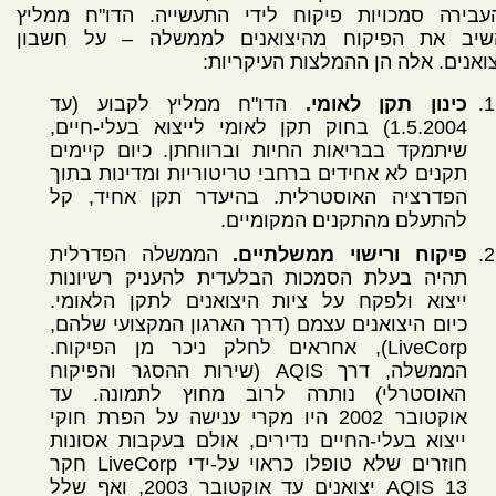
עבירה סמכויות פיקוח לידי התעשייה. הדו"ח ממליץ
שיב את הפיקוח מהיצואנים לממשלה
–
על חשבון
ואנים. אלה הן ההמלצות העיקריות:
כינון תקן לאומי.
הדו"ח ממליץ לקבוע (עד
1.5.2004) בחוק תקן לאומי לייצוא בעלי-חיים,
שיתמקד בבריאות החיות וברווחתן. כיום קיימים
תקנים לא אחידים ברחבי טריטוריות ומדינות בתוך
הפדרציה האוסטרלית. בהיעדר תקן אחיד, קל
להתעלם מהתקנים המקומיים.
פיקוח ורישוי ממשלתיים.
הממשלה הפדרלית
תהיה בעלת הסמכות הבלעדית להעניק רשיונות
ייצוא ולפקח על ציות היצואנים לתקן הלאומי.
כיום היצואנים עצמם (דרך הארגון המקצועי שלהם,
LiveCorp), אחראים לחלק ניכר מן הפיקוח.
הממשלה, דרך AQIS (שירות ההסגר והפיקוח
האוסטרלי) נותרה לרוב מחוץ לתמונה. עד
אוקטובר 2002 היו מקרי ענישה על הפרת חוקי
ייצוא בעלי-החיים נדירים, אולם בעקבות אסונות
חוזרים שלא טופלו כראוי על-ידי LiveCorp חקר
AQIS 13 יצואנים עד אוקטובר 2003, ואף שלל