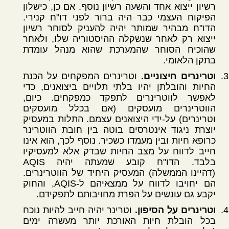
רשיון ייצוא אחד והשעה רשיון נוסף. אם כן, כישלון
הפיקוח העצמי כבר היה ברור לפני דו"ח קנירי.
הדו"ח מבהיר שמותר יהיה להעניק לסוחר רשיון
ייצוא רק לאחר שנשקלה ההיסטוריה שלו, ולאחר
שהוכיח הסוחר שהמערכת שהוא מנהל עומדת
בתקן הלאומי.
וטרינרים חיצוניים.
וטרינרים המפקחים על הכנת
החיות והובלתן יהיו בלתי תלויים ביצואנים, כדי
לאפשר לווטרינרים לתפקד כמפקחים. כיום,
הווטרינרים מועסקים (אם בכלל מועסקים
וטרינרים) על-ידי היצואנים עצמם. התלות במעסיק
יוצרת ניגוד אינטרסים בוטה בין חובת הווטרינר
כרופא חיות ובין מעמדו כשכיר. נוסף לכך, הוא אינו
חייב לדווח על מצב החיות שבדק אלא למעסיקיו
בלבד. הדו"ח קובע שמעתה יהיה AQIS
(דהיינו הממשלה) המעסיק היחיד של הווטרינרים.
הם יחויבו לדווח על ממצאיהם ל-AQIS, והחוק
יקבע גם עונשים על הפרת מחויבותם לתפקידם.
וטרינרים על הסיפון.
וטרינר יהיה חייב להיות נוכח
בכל הובלת חיות האורכת יותר מעשרה ימים