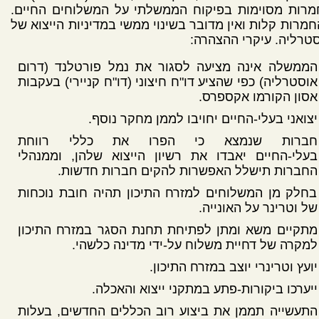
מרות מסוימות בפיקוח הממשלתי על המשלוחים החיים.
מרות קלות ואין מדובר בשינוי ממשי במדיניות הייצוא של
טרליה. עיקרי ההצהרה:
הממשלה אינה מציעה לסגור את נמל פורטלנד (דרום
אוסטרליה) כפי שהציע דו"ח חיצוני (דו"ח קניירי) בעקבות
אסון הקורמו אקספרס.
יצואני בעלי-החיים יחויבו לממן מחקר נוסף.
חברות שנמצא כי הפרו את כללי רווחת
בעלי-החיים יאבדו את רשיון הייצוא שלהן, וממנהלי
החברות תישלל האפשרות להקים חברות חדשות.
בחלק מן המשלוחים למזרח התיכון תהיה חובת נוכחות
של וטרינר על האונייה.
מתקיים משא ומתן לפתיחת תחנת הסגר במזרח התיכון
למקרה של דחיית משלוח על-ידי מדינה כלשהי.
יועץ וטרינרי יוצב במזרח התיכון.
ייערכו ביקורות-פתע במתקני ייצוא והאכלה.
התעשייה תממן את ביצוע רוב הכללים החדשים, בעלות