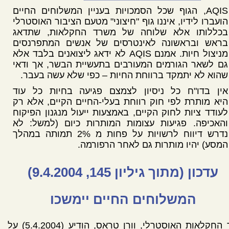
AQIS, הגוף שכל הסמכויות בעניין המשלוחים החיים
הועברו לידיו, איננו גוף "חיצוני" מטעם הציבור האוסטרלי
בכללותו אלא שלוחה של משרד החקלאות, שתדאג
בראש ובראשונה לאינטרסים של אנשים המתפרנסים
מניצול חיות. אמנם AQIS לא ידאג ליצואנים בלבד אלא
גם לשאר הגורמים המעורבים בתעשיית הבשר, אך ודאי
שהוא לא יתמקד ברווחת החיות – כפי שלא עשה בעבר.
אין בדו"ח כל ניסיון לצמצם פגיעה בחיות כל עוד
היא מותרת לפי חוק רווחת בעלי-החיים הקיים, אלא רק
לעודד ציות לחוק הקיים, באמצעות ייעול מנגנון הפיקוח
והאכיפה. פגיעות עצומות המותרות כיום (למשל: לא
נדרש דיווח לרשויות על פחות מ 2% תמותה במהלך
המסע) יהיו מותרות גם לאחר הרפורמה.
עדכון (מתוך גיליון 145, 9.4.2004)
המשלוחים החיים יימשכו
שר החקלאות האוסטרלי, וורן טראס, הודיע (5.4.2004) על