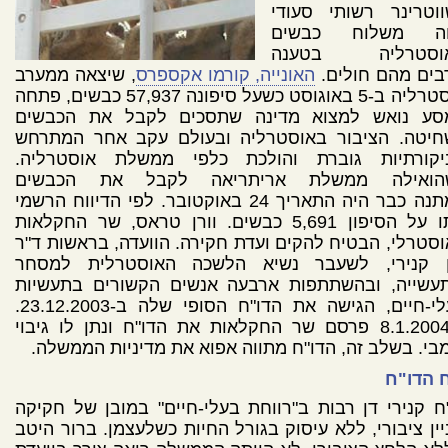
ווטרינר רשותי סעודי
ה משלוח כבשים
וסטרליה בטענה
בים מהם חולים.
האונייה, קורמו אקספרס
, שיצאה ממערב
אוסטרליה ב-5 באוגוסט כשעל סיפונה 57,937 כבשים, פתחה
סע נואש למצוא מדינה שתסכים לקבל את הכבשים
חיטה. הציבור באוסטרליה ובעולם עקב אחר המתרחש
יקורתיות גוברת והולכת כלפי ממשלת אוסטרליה.
הואילה ממשלת אריתריאה לקבל את הכבשים
במתנה כבר היה התאריך 24 באוקטובר. לפי הדיווח הרשמי
מתו על הסיפון 5,691 כבשים. וורן טראס, שר החקלאות
סטרלי, הבטיח להקים ועדת חקירה. הוועדה, בראשות ד"ר
ון קנירי, לשעבר נשיא הלשכה האוסטרלית למסחר
תעשייה, ובהשתתפות ארבעה אנשים הקשורים בתעשיות
בעלי-חיים, הגישה את הדו"ח הסופי שלה ב-23.12.2003.
ב-8.1.2004 פרסם שר החקלאות את הדו"ח ונתן לו גיבוי
בי. בשלב זה, הדו"ח מתווה אפוא את מדיניות הממשלה.
 הדו"ח
ח קנירי דן רבות ב"רווחת בעלי-חיים" במובן של חקיקה
יין ציבורי, ללא עיסוק בגורל החיות כשלעצמן. ברור היטב