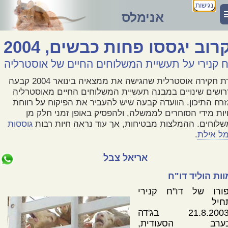
נגישות
אנימלס
רוב יגססו פחות כבשים, 2004
ח קנירי על תעשיית המשלוחים החיים של אוסטרליה
ועדת חקירה אוסטרלית שהגישה את ממצאיה בינואר 2004 קבעה
ושים שינויים במבנה תעשיית המשלוחים החיים מאוסטרליה
רח התיכון. הוועדה קבעה שיש להעביר את הפיקוח על רווחת
ות מידי הסוחרים לממשלה, ולהפסיק באופן זמני חלק מן
לוחים. ההמלצות מבטיחות, אך עוד נראה חיות רבות
גוססות
ל אילת
.
אריאל צבל
ות הוליד דו"ח
פורו של דו"ח קנירי
חיל
ב-21.8.2003 בג'דה
ערב הסעודית,