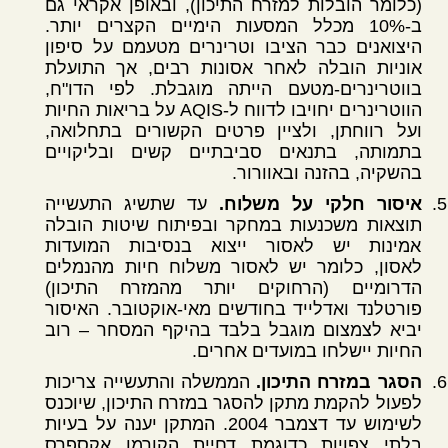
(כלומר הובלות למזרח התיכון), ובאופן אקראי גם
ב-10% מכלל המסעות הימיים הקצרים יותר.
היצואנים כבר הציבו וטרינרים מטעמם על סיפון
אוניות הובלה לאחר אסונות רבים, אך התועלת
בווטרינרים-מטעם הייתה מוגבלת. לפי הדו"ח,
הווטרינרים יחויבו לדווח ל-AQIS על בריאות החיות
ועל רווחתן, ולציין פרטים הקשורים בתחלואה,
בתמותה, בתנאים סביבתיים קשים ובליקויים
בהשקיה, בהזנה ובאוורור.
איסור חלקי על משלוח.
עד שתשיג התעשייה
תוצאות משכנעות במחקר ובפיתוח שיטות הובלה
אמינות יש לאסור ייצוא בנסיבות המועדות
לאסון, כלומר יש לאסור משלוח חיות מהנמלים
הדרומיים (הרחוקים יותר מהמזרח התיכון)
פורטלנד ואדלייד בחודשים מאי-אוקטובר. האיסור
יביא לצמצום מוגבל בלבד בהיקף המסחר – רוב
החיות יישלחו במועדים אחרים.
הסגר במזרח התיכון.
הממשלה והתעשייה צריכות
לפעול להקמת מתקן להסגר במזרח התיכון, שיוכנס
לשימוש עד דצמבר 2004. המתקן יענה על בעיות
בלתי צפויות כדוגמת דחיית הקורמו אקספרס