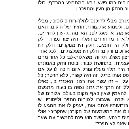
ה היה כמו פשע נורא המתבצע במרתף, כולו
 הרחק מן העין ומהזיכרון.
 רב מבלי להיכנס להלך-רוח פילוסופי, מבלי
, ולשמוע את צווחת החזיר של היקום. האם
דמה, או מעל לפני האדמה, גן-עדן לחזירים,
ל אחד מהחזירים האלה היה יצור נפרד. חלק
לק היו חומים, חלק היו מנוקדים; חלק היו
ארוכים ודקים; חלק היו מפלצתיים. ולכל אחד
רצון משלו, תקווה ומשאלות-לב; כל אחד מהם
צמית, ובתחושת כבוד. ובוטח וחזק באמונתו
היה תלוי מעליו וגורל איום חיכה לו על אם
פס אותו ברגל. זה היה קשוח, ללא חרטה; כל
עליו – זה עשה את רצונו האכזרי בו, כאילו
כלל; זה חתך את גרונו וצפה בו בעודו מתנשם
ה להאמין שאין באף מקום בעולם אלוהים של
יקרה, שעבורו לצווחות-החזיר ולייסוריו יש
ועותיו וינחם אותו, יעניק לו את המגיע לו
 לו את המשמעות של הקורבן שהקריב? אולי
גיס הצנוע, כאשר הוא פנה להמשיך עם שאר
שאני לא חזיר!'"