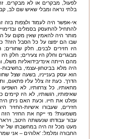
לפעול, מבקרים או לא מבקרים. ז
בלתי נראה ומבלי שאיש שם לב, קבור
אי-אפשר היה לעמוד ולצפות בזה זמן
להתחיל להתעסק בסמלים ובדימויים
מותר היה להאמין שאין מקום על הא
שבו הם יפוצו על כל הסבל הזה? כ
היו חזירים לבנים, חלק שחורים; ח
מבוגרים וחלק היו צעירים; חלק היו 
מהם הייתה אינדיבידואליות משלו, ו
היה מלא בביטחון-עצמי, בחשיבות-ע
הוא עסק בענייניו, בשעה שצל שחור 
הדרך. כעת זה צלל עליו פתאום, ות
מחאותיו, כל צרחותיו, לא השפיעו 
שאיפותיו, רגשותיו, לא היו קיימים 
ופולט את חייו. וכעת האם ניתן הי
חזירים, שעבורו אישיות-החזיר היא 
משמעות? מי ייקח את החזיר הזה בזר
עבור עבודתו שנעשתה היטב, ויראה
מעט מכל זה היה במחשבתו של יור
החבורה ומלמל: 'אלוהים – אני שמח 