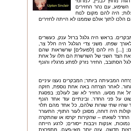
ות מחוץ לבניין, למרומי
השיפוע, עם נהר החזירים
ות; היה להם מקום לנוח
ם הלכו לתוך אולם שממנו לא הייתה לחזירים
מבקרים. בראש היה גלגל ברזל ענק, כעשרים
אורך שפתו. משני צדי הגלגל היה חלל צר,
; [...] היו להם [לפועלים] שרשראות שהם
, ואת הצד השני של השרשרת הם תלו על אחת
ל הסתובב, החזיר נזרק לפתע מרגליו והונף
צרחה המבעיתה ביותר; המבקרים נעצו עיניים
לאחור. לאחר הצרחה באה אחת נוספת, חזקה
החל את מסעו, החזיר לא שב לעולם; בפסגת
וט על פני החדר. ובינתיים עוד אחד הונף
ד שהיו שתי שורות שלהם, כל אחד מהם תלוי
קולות היה דוחה, מסוכן לעור התוף; התעורר
החדר לשאתו – שהקירות יקרסו או שהתקרה
נמוכות, אנקות ויבבות ייסורים; לרגע הייתה
צות חדשה, עזה יותר מאי-פעם, מתפרצת