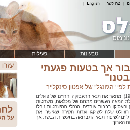
ם
|
צרו קשר
|
English
|
ונימוס
טבעונות
פעילות
עזרו 
יבור אך בטעות פגעתי
בטנו"
פי "הג'ונגל" של אפטון סינקלייר
ספרו של אפטון סינקלייר, "הג'ונגל" (1906), מתאר את תנאי התעסוקה והחיים של פועלים
ילת המאה העשרים מתחם של מכלאות, משחטות
והעסיקו רבבות עובדים. מנהלי המשחטות ניהלו
לחת
וזוולט שלח לשיקגו ועדות חקירה שאישרו את
על הע
רליים לשיפור תנאי התברואה בתעשיית הבשר, אך
ח הארוך.