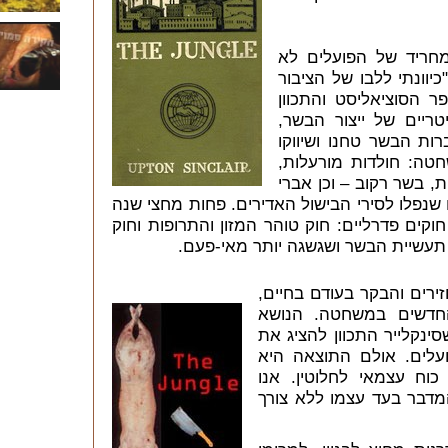
מחריד של הפועלים לא
יוונתי ללבו של הציבור
 הסוציאליסט והתכוון
ריים של ייצור הבשר,
ות הבשר טחנו ושיווקו
טה: חולדות מורעלות,
, בשר רקוב – וכן אברי
שנפלו לסירי הבישול האדירים. פחות מחצי שנה
וקים פדרליים: חוק טוהר המזון והתרופות וחוק
עשיית הבשר ושגשגה יותר מאי-פעם.
רים והבקר בעודם בחיים,
חדשים במשחטה. הנושא
נקלייר התכוון להציג את
לים. אולם התוצאה היא
וח עצמאי לחלוטין. אנו
קטע מפורסם (עמ' 40-38), המדבר בעד עצמו ללא צורך