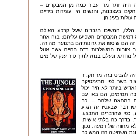
זה היה יותר מדי עבור כמה מן המבקרים –
קים בעצבנות, והנשים היו עומדות בידיים
עולות בעיניהן.
הללו, המשיכו הגברים שעל קרקע האולם
א דמעות המבקרים השפיעו עליהם; בזה אחר
זה הם שיספו את גרונותיהם בתנועה מהירה.
ם צווחות המשולבות בדם החיים אשר אוזל
 מחדש, ונעלם בנתז לתוך סיר ענק של מים
היה להביט בזה מרותק. זו
יצור בשר לפי מתימטיקה
דיש ביותר לא היה יכול
כה תמימים, הם באו עם
ים במחאה שלהם – וכה
שו דבר שבעטיו זה הגיע
ה, כפי שהדברים התבצעו
, בדרך כה בלתי אישית,
 מחווה של דמעה. נכון,
נת השחיטה הזו המשיכה