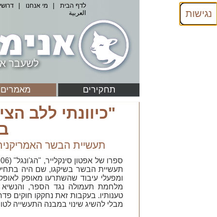
לדף הבית
|
מי אנחנו
|
דרושי
נגישות
العربية
לשעבר אנ
תחקירים
מאמרים
"כיוונתי ללב הצ
ב
תעשיית הבשר האמריקנית ל
תעשיית הבשר בשיקגו, שם היה בתח
ומפעלי עיבוד שהשתרעו מאופק לאופק 
מלחמת תעמולה נגד הספר, והנשיא ר
טענותיו. בעקבות זאת נחקקו חוקים פד
מבלי להשיג שינוי במבנה התעשייה לטוו