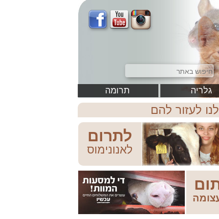
גלריה
תרומה
לנו לעזור להם
לתרום
לאנונימוס
ום
צומה