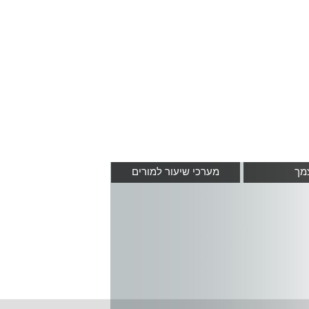
מך
מערכי שיעור למורים