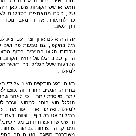
"הם טיפסו בסדרה ארוכה של מדרג
חמש או שש הקומות שלו. כאן היה 
שלו, כולם מתאמצים בסבלנות לעל
כדי להתקרר, ואז דרך מעבר נוסף ה
דרך לשוב.
זה היה אולם ארוך וצר, עם יציע ל
רגל בהיקפו, עם טבעות פה ושם ל
שלתוכו הגיעו החזירים בסוף מסעם
הידקו סביב רגלו של החזיר הקרוב
הטבעות שעל הגלגל. כך, כאשר הגלג
למעלה.
באותו רגע הותקפה האוזן על-ידי ה
בחרדה, הנשים החווירו והתכווצו 
יותר ומיוסרת יותר – כי לאחר ש
הגלגל הוא הוסט למסוע, ועבר לש
למעלה, ואז עוד אחד, ועוד אחד, ע
ברגל ובועט בטירוף – וצווח. רעם ה
החשש שהרעש היה רב מכדי שיוכל 
תיסדק. היו צווחות גבוהות וצווחות 
משתררת הפוגה, ואז הייתה התפר