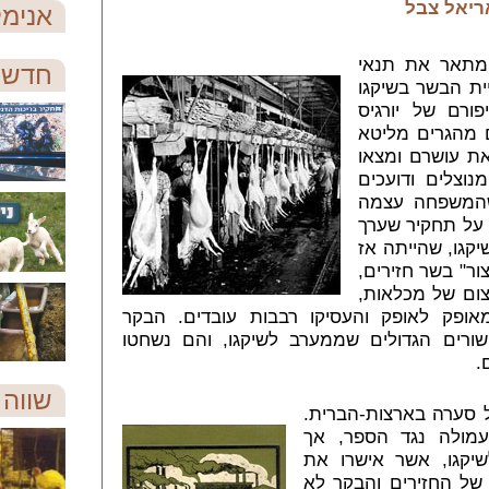
ריאל צבל
אנימל
, מתאר את תנאי
חדש 
ת הבשר בשיקגו
ורם של יורגיס
ם מהגרים מליטא
את עושרם ומצאו
וצלים ודועכים
 שהמשפחה עצמה
 על תחקיר שערך
אות (stockyards) של שיקגו, שהייתה אז
ור" בשר חזירים,
צום של מכלאות,
ופק לאופק והעסיקו רבבות עובדים. הבקר
שורים הגדולים שממערב לשיקגו, והם נשחטו
.
שווה 
 "הג'ונגל" בשנת 1906 חולל סערה בארצות-הברית.
מולה נגד הספר, אך
שיקגו, אשר אישרו את
 של החזירים והבקר לא