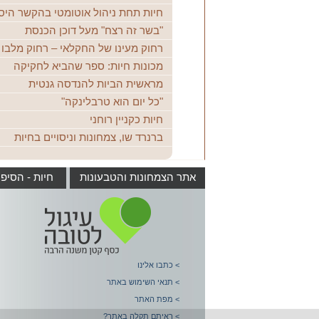
חיות תחת ניהול אוטומטי בהקשר היס
"בשר זה רצח" מעל דוכן הכנסת
רחוק מעינו של החקלאי – רחוק מלבו
מכונות חיות: ספר שהביא לחקיקה
מראשית הביות להנדסה גנטית
"כל יום הוא טרבלינקה"
חיות כקניין רוחני
ברנרד שו, צמחונות וניסויים בחיות
אתר הצמחונות והטבעונות
חיות - הסיפ
> כתבו אלינו
> תנאי השימוש באתר
> מפת האתר
> ראיתם תקלה באתר?