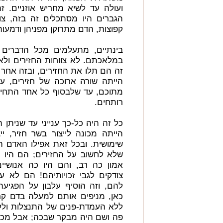
ועולה עד לשיא מחריש אוזניים. 
הגברים היו מסתכלים זה בזה, צוח
קפוצות, הדם מתרוקן מפניהן ודמעות 
בינתיים, מתעלמים מכל הדברים 
במלאכתם. לא צווחות החזירים ול
זה הם תלו את החזירים, ובזה אחר 
הייתה שורה ארוכה של חזירים, ע
מתוכם, עד שלבסוף כל אחד התחיל
רותחים.
כל זה היה כל-כך ענייני עד שניתן 
הייתה מכונה לייצור בשר חזיר, י
שימושית. ובכל זאת אפילו האדם הא
שלא לחשוב על החזירים; הם היו 
אמון כה רב, והם היו כה אנושי
צודקים לגבי זכויותיהם! הם לא ע
להם, וזה הוסיף עלבון על הפגיע
כאן, מניפים אותם למעלה בדם קר
ללא העמדת-פנים של התנצלות וללא
פה ושם היה מבקר שבכה; אבל מכו