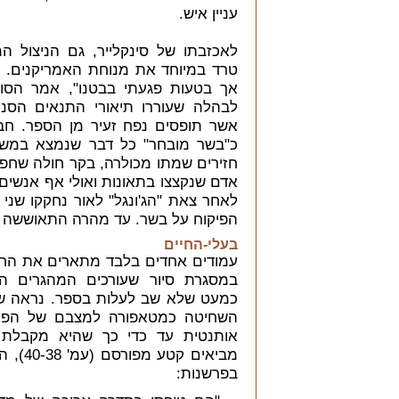
עניין איש.
לאכזבתו של סינקלייר, גם הניצול ה
טרד במיוחד את מנוחת האמריקנים. "כ
אך בטעות פגעתי בבטנו", אמר הסופר
לבהלה שעוררו תיאורי התנאים הסניט
אשר תופסים נפח זעיר מן הספר. חבר
כ"בשר מובחר" כל דבר שנמצא במשח
חזירים שמתו מכולרה, בקר חולה שחפת
אדם שנקצצו בתאונות ואולי אף אנשים 
לאחר צאת "הג'ונגל" לאור נחקקו שני ח
הפיקוח על בשר. עד מהרה התאוששה ת
בעלי-החיים
עמודים אחדים בלבד מתארים את החזי
במסגרת סיור שעורכים המהגרים ה
כמעט שלא שב לעלות בספר. נראה שסי
השחיטה כמטאפורה למצבם של הפוע
אותנטית עד כדי כך שהיא מקבלת כ
מביאים 
בפרשנות: