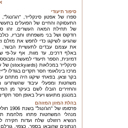
א
סיפור תיעודי
ספרו של אפטון סינקלייר, "הג'ונגל"
התעסוקה והחיים של הפועלים בתעשיי
של תחילת המאה העשרים. זהו סיפ
רודקוס ושל בני משפחתו וחבריו, כול
שהגיעו לשיקגו כדי לחפש את מזלם ו
את עצמם עבדים לתעשיית הבשר, מנ
באלף דרכים, עד מוות. אף על-פי
דמיונית, הספר תיעודי למעשה ומבוסס
סינקלייר במכל
מרכז בינלאומי חסר תקדים בגודלו ל"ייצ
בקר וצאן. בפאתי שיקגו היה מתחם ע
משחטות ומפעלי עיבוד שהשתרעו מא
והחזירים הובלו לשם בעיקר מן המי
במנגנון מתועש ויעיל באופן חסר תקדים
בהלת המזון המזוהם
פרסומו של
מנהלי המשחטות פתחו מלחמת תע
הנשיא רוזוולט שלח ועדות חקירה ל
הנתונים שהובאו בספר. כצפוי, גורלם