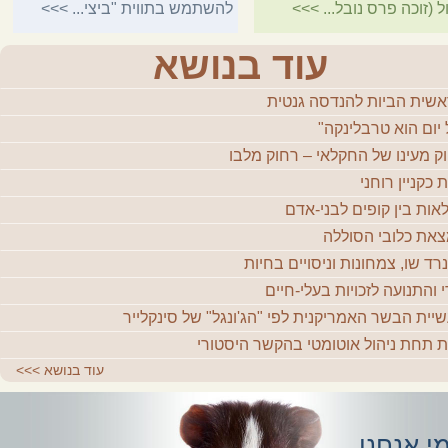
ל (זוכה פרס נובל...
>>>
להשתמש בתווית "ביצי...
>>>
עוד בנושא
שית הביות להנדסה גנטית
 יום הוא טרבלינקה"
ק מעינו של החקלאי – רחוק מלבו
 כקניין רוחני
אות בין קופים לבני-אדם
את כלובי הסוללה
רד שו, צמחונות וניסויים בחיות
י והתנועה לזכויות בעלי-חיים
יית הבשר האמריקנית לפי "הג'ונגל" של סינקלייר
ת תחת ניהול אוטומטי בהקשר היסטורי
עוד בנושא
>>>
י אנחנו