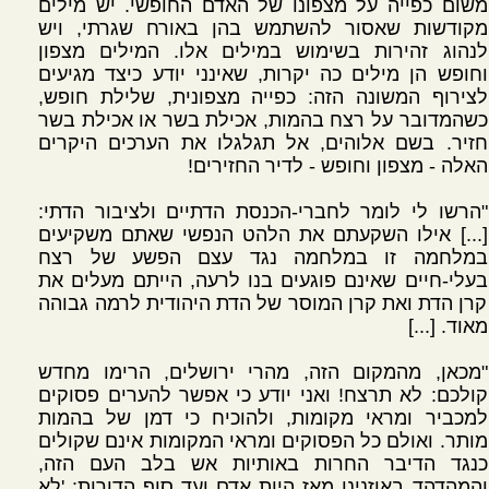
משום כפייה על מצפונו של האדם החופשי. יש מילים
מקודשות שאסור להשתמש בהן באורח שגרתי, ויש
לנהוג זהירות בשימוש במילים אלו. המילים מצפון
וחופש הן מילים כה יקרות, שאינני יודע כיצד מגיעים
לצירוף המשונה הזה: כפייה מצפונית, שלילת חופש,
כשהמדובר על רצח בהמות, אכילת בשר או אכילת בשר
חזיר. בשם אלוהים, אל תגלגלו את הערכים היקרים
האלה - מצפון וחופש - לדיר החזירים!
"הרשו לי לומר לחברי-הכנסת הדתיים ולציבור הדתי:
[...] אילו השקעתם את הלהט הנפשי שאתם משקיעים
במלחמה זו במלחמה נגד עצם הפשע של רצח
בעלי-חיים שאינם פוגעים בנו לרעה, הייתם מעלים את
קרן הדת ואת קרן המוסר של הדת היהודית לרמה גבוהה
מאוד. [...]
"מכאן, מהמקום הזה, מהרי ירושלים, הרימו מחדש
קולכם: לא תרצח! ואני יודע כי אפשר להערים פסוקים
למכביר ומראי מקומות, ולהוכיח כי דמן של בהמות
מותר. ואולם כל הפסוקים ומראי המקומות אינם שקולים
כנגד הדיבר החרות באותיות אש בלב העם הזה,
והמהדהד באוזנינו מאז היות אדם ועד סוף הדורות: 'לא