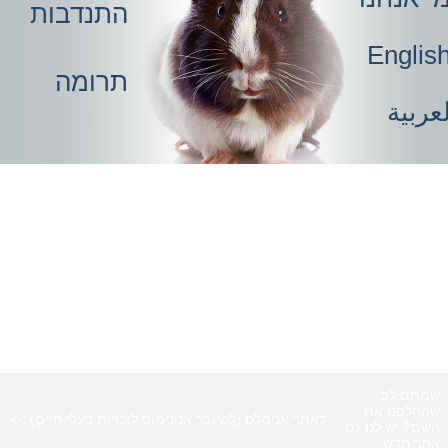
התנדבות
Englis
תרומה
عربية
שמתם לב
שהחלפנו את
לאתר אנימלס (לשעבר אנונימוס לזכויות בעלי חיים) >>
השם? יש לנו גם
אתר חדש.