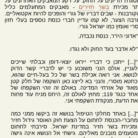
גרת הדיונים על החוק. על רקע המאבקים האחרונים על
תר מכירת
בשר
חזירים
- מאבקים המתעלמים כליל
ורבנות - שבים דבריו של גורי והופכים להיות אקטואליים.
בה הצער, לא קמו עדיין חברי כנסת נוספים בעלי חזון
רי ואומץ כמו ישראל גורי.
"אדוני היו"ר, כנסת נכבדה,
"לא אדבר בעד החוק ולא נגדו.
"[...] ייתכן כי דבריי ייראו יוצאי-דופן וכבלתי שייכים
לעניין, אולם הנני משוכנע כי יש לדבריי קשר הדוק
לנושא. אני רואה אכילת בשר של כל בעל-חיים שהוא,
כחטא מוסרי, והנני בא לייצג כאן השקפה של חלק קטן
מאוד של אזרחי המדינה. באולם זה זוהי השקפתו של
אחד כנגד 119; מחוץ לאולם זה, היחס מניח עוד פחות
את הדעת, מנקודת השקפתי אני.
"[...] באחד מחלקי הטיפול בנושא זה ביקשו ממני כמה
מחברי-הכנסת לחתום על הצעת חוק האוסר גידול חזיר
ומכירת בשר חזיר במדינת ישראל. סירבתי לחתום
מטעמים מובנים מאליהם. גישתי אל הנושא אינה גישה