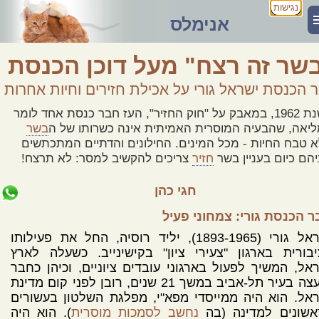
נגישות
אנימלס
שר זה רצח" מעל דוכן הכנסת
 הכנסת ישראל גורי על אכילת חזירים וחיות אחרות
בשנת 1962, במאבק על "חוק החזיר", העז חבר כנסת אחד לומר
יאה, שהבעיה המוסרית האמיתית אינה כשרותו של ה
בשר
 טבח החיות - מכל המינים. החילונים והדתיים המתכתשים
יהם כיום בעניין בשר
חזיר
צריכים להקשיב למסר: לא תרצח!
חגי כהן
 הכנסת גורי: צמחוני פעיל
ישראל גורי (1893-1965), יליד רוסיה, החל את פעילותו
בורית בארגון "צעירי ציון" בקישינייב. כשעלה לארץ
אל, המשיך לפעול בארגוני עובדים ציוניים, וכיהן כחבר
מועצה בעיר תל-אביב במשך 21 שנים, רובן לפני קום מדינת
אל. הוא היה ממייסדי מפא"י, מפלגת השלטון בעשורים
אשונים למדינה (בה
נחשב לסמכות מוסרית
). הוא היה