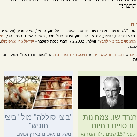
תרצח!'"
ות
גורי, "לא תרצח - מתוך נאום בכנסת בשעת דיון על חוק החזיר", אמא טבע, (תל-אביב:
 עמ' 13-15. "חוק איסור גידול חזיר", תשכ"ב-1962. תמר נהרי, "
מי
 מהניסויים בקיבוץ להב?
", וואלה!, 7.2.2002. חברי כנסת לשעבר -
ישראל גורי (גורפינקל)
,
נסת.
ים
»
חברה והיסטוריה
»
היסטוריה מודרנית
» "בשר זה רצח" מעל דוכן
ת
נרד שו, צמחונות
"ביצי סוללה" מול "ביצי
וניסויים בחיות
חופש"
היום לפני 157 שנים נולד המחזאי
משקים מעטים בארץ זכאים