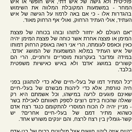
פוליטית ולא גישה של איש דתי, איש חופשי או איש
המחר - במשמעות המקובלת המלווה את השימוש
בהגדרות אלו - כי אם באה לרמוז על הגישה של איש
העתיד, אולי העתיד הרחוק, ואולי אף הרחוק מאוד.
"אם העולם לא יחזור לתוהו ובוהו בכוחה של פצצת
המימן או פצצה אחרת אשר כוחה של פצצת המימן יהיה
כאין וכאפס לעומתה, הרי אני רואה באופק הרחוק דמותו
של איש העתיד במלוא המשמעות של המושג 'אדם'.
במידה ומדובר בעקרונות מוסריים ורוחניים, הרי הם
קשורים במושג 'אדם' ולא באיש כאישיות משפטית
בלבד.
"כל המתיר דמו של בעלי-חיים שלא כדי להתגונן בפני
חיה טורפת, אלא כדי ליהנות מבשרם של בעלי-חיים
שאינם פוגעים לרעה במישהו, וכל אשמתם היא רק
שאלה שהכוח בידם רוצים לספק תאוותם לאכילת בשר
- מניין יהיה לו הכוח המוסרי להתקומם כנגד רצח אדם
כשהוא מתיר דמם של בעלי-חיים אחרים? יש
קשר-גומלין בין רצח לרצח, והם יונקים משורש אחד.
"קיים איזה ליקוי חושים אצל מיליונים רבים של בני-אדם