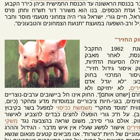
 בכנסת הראשונה עד הכנסת החמישית וכיהן כיו"ר הקבוע
 ועדת הכספים. בנו הוא משורר דור תש"ח וחתן פרס
אל, חיים גורי. ישראל גורי היה צמחוני מטעמי מוסר וחבר
ל ורב-השפעה במועצת "תנועת הצמחונים והטבעונים".
ק החזיר"
בשנת 1962 התקבל
נסת, לאחר מאבק
יהלו הסיעות הדתיות,
ק איסור גידול חזיר".
יסור המרכזי בחוק
בע: "לא יגדל אדם
רים
, לא יחזיקם ולא
רם [ישחט אותם]". החוק אינו חל ביישובים ערבים-נוצריים
ימים, בגני-חיות ציבוריים ובמוסדות מדע ומחקר (כיום,
ווית "מוסד מחקר"
משמשת ככיסוי
למפעל בשר בקיבוץ
). על ח"כ גורי הופעלו לחצים כבדים להצביע לאישור
וק. אולם גורי סירב, משום שראה בהצבעה נגד
משקי
ירים
אישור לפשע שעליו אין איש מדבר - הגידול וההרג
וניים של חיות "כשרות". אנו מביאים קטעים מנאום שנשא