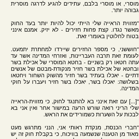
מוסרי, או מוסרי בלבם, עתידים להגיע לדרגה מוסרית
גבוהה יותר.
"מזווית הראייה שלי הייתי יכול להיות יותר בעד החוק
מאשר נגדו. קצת פחות חזירים - לא יזיק. אמנם אינני
בטוח לחלוטין באומרי זאת.
"חוששני, כי מספר החזירים שיירדו למחתרת יתמעט.
לעומת זאת תרבה העבריינות, ואזרחי המדינה אשר עד
עתה חטאו רק בשניים - בחטא המוסרי של אכילת בשר
ובחטא של אכילת בשר חזיר מנקודת-מבטם של אנשים
דתיים - יאכלו בעתיד בשר חזיר מהשוק השחור ויחטאו
בשלושה: יאכלו בשר, יאכלו בשר חזיר ויעברו על חוקי
המדינה.
"[...] עם זאת אינני בא להתנגד לחוק, כי מזווית-הראייה
שלי הריני רואה שורש הרעה במישור אחר ואין אני בא
לבכות על השערות כשמורידים את הראש.
"חברי הכנסת, מנקדת ראותי אני, הנני מתרגש מעט
מאוד מן הטענה שנשמעה בוויכוח, כי בקבלת חוק זה יש