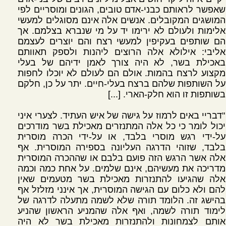
שאפשר לראותם כבני-אדם טובים, הגונים ומוסריים לפי
המושגים המקובלים. אנשים אלה אינם מסוגלים למעשי
אלימות ולעולם לא ירימו יד על מי שנברא בצלמם. אך
הם שותפים בעקיפין למעשי רצח והם יוצרים לעצמם
אליבי: אילולא אלה הרוצים ליהנות ולספק תאוותם
באכילת בשר, לא היה צורך לאמן ידיהם של בעלי
מקצוע לרצח בהמות. אולם הם לעולם לא יוכלו לחפות
על השותפות שלהם ברצח בעלי-חיים. יתר על כן, חלקם
בשותפות זו הוא חלק-הארי. [...]
"דבריי באים לרמוז על גישה של איש העתיד. לצערי איני
יכול לומר כי כל אלה המתנזרים מאכילת בשר מודרכים
על-ידי רגש מוסרי בלבד, או על-ידי הכרה מוסרית
בלבד, שזוהי הדרגה העליונה בספירה המוסרית. אף
אלה אשר הרגש הזה פועם בלבם או שההכרה המוסרית
מדריכה את מעשיהם, אינם שלמים. על אחת כמה וכמה
אלה שהגיעו להתנזרות מאכילת בשר מטעמים שאין
להם ולא כלום עם הגישה המוסרית, אך אינני מזלזל אף
בהישג זה. הלומד תורה שלא לשמה מתעלה לדרגה של
לימוד תורה לשמה, ואף אלה שהמניע הראשון שהניע
אותם לצמחונות ולהתנזרות מאכילת בשר לא היה