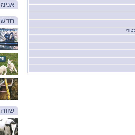
אנימל
חדש 
טורי
שווה 