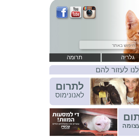
גלריה
תרומה
לנו לעזור להם
לתרום
לאנונימוס
ום
צומה