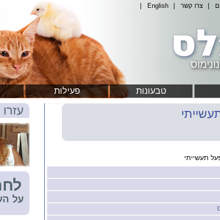
ם
|
צרו קשר
|
English
|
ונימוס
טבעונות
פעילות
עזרו 
עשייתי
ל תעשייתי
לחת
על הע