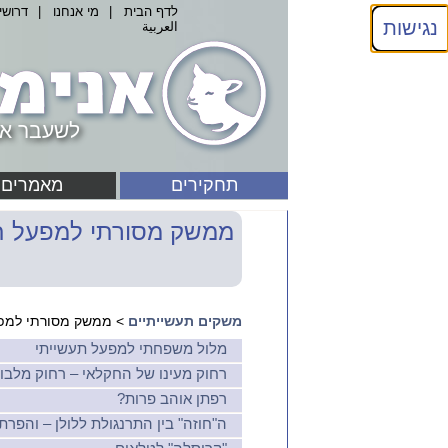
לדף הבית
|
מי אנחנו
|
דרושי
נגישות
العربية
לשעבר אנ
תחקירים
מאמרים
ממשק מסורתי למפעל ת
משקים תעשייתיים
> ממשק מסורתי למפע
מלול משפחתי למפעל תעשייתי
רחוק מעינו של החקלאי – רחוק מלבו
רפתן אוהב פרות?
ה"חוזה" בין התרנגולת ללולן – והפרתו