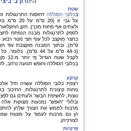
היתרון ב"ביצי
שטח
ב
כלובי הסוללה
דחוסות התרנגולות זו 
על גבי זו (20 ס"
ולעתים אף פחות מכך). תקן החקלאות 
לספק לתרנגולות מבנה הנפתח לחצר 
ס"מ), ובתוך המבנה מוקצבת עוד חמ
(כ-44 ס"מ על 44 ס"מ). כל
לקבל שטח
בכלובי הסוללה וחופש תנועה נרחב, ל
קרקע
רצפת כלובי הסוללה עשויה תיל אלכסו
נוחות קיצונית לתרנגולות. החיכוך ב
נוצות, לחשיפת הבשר ולעתים גם לפציע
ובלולי "חופש" נמנעות מצוקות אלה ל
מרבות לממש את הצורך שלהן להתפל
הן גם מרבות לעמוד על מוטות שמ
לצורכיהן.
פרטיות