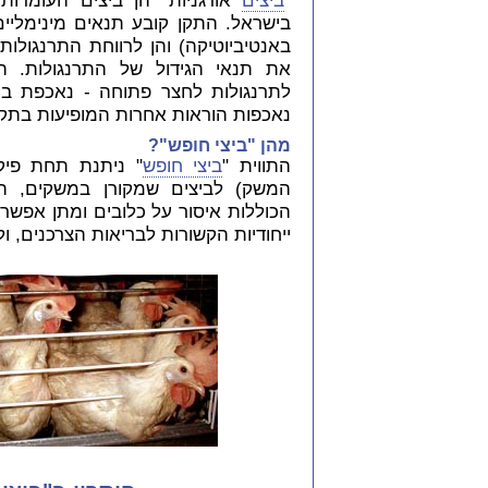
"
ביצים
אורגניות" הן ביצים העומדות 
בישראל. התקן קובע תנאים מינימליים 
באנטיביוטיקה) והן לרווחת התרנגולות
את תנאי הגידול של התרנגולות. ה
לתרנגולות לחצר פתוחה - נאכפת בכל
נאכפות הוראות אחרות המופיעות בתקן
מהן "ביצי חופש"?
התווית "
ביצי חופש
" ניתנת תחת פיק
המשק) לביצים שמקורן במשקים, העו
הכוללות איסור על כלובים ומתן אפשרו
ייחודיות הקשורות לבריאות הצרכנים, ולכ