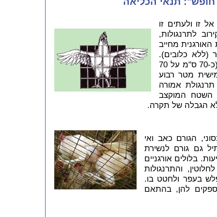
 חופש": תנאי הכליאה
אל זו ולעתים זו
מ על 20 ס"מ בקירוב לתרנגולות,
האורגנית מחייב
(ללא כלובים).
בחצר מוקצב לכל עוף חצי מטר רבוע (כ-70 ס"מ על 70
ישית מטר רבוע
ומר, כל תרנגולת אמורה
 הגדול פי יותר מ-12 מן השטח המוקצב
לא הגבלה של תקרה.
ני, הגורם כאב ואי
תיל גם גורם לנשירת
ות. בלולים אורגניים
חלוטין, והתרנגולות
ש בעפר ולחטט בו.
ספקים להן, בהתאם