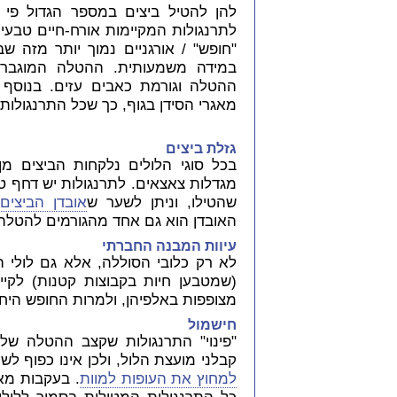
לתרנגולות המקיימות אורח-חיים טבעי.
"חופש" / אורגניים נמוך יותר מזה שב
במידה משמעותית. ההטלה המוגבר
ההטלה וגורמת כאבים עזים. בנוסף
מאגרי הסידן בגוף, כך שכל התרנגולות 
גזלת ביצים
בכל סוגי הלולים נלקחות הביצים מן 
מגדלות צאצאים. לתרנגולות יש דחף טב
שהטילו, וניתן לשער ש
אובדן הביצים
האובדן הוא גם אחד מהגורמים להטלה
עיוות המבנה החברתי
לא רק כלובי הסוללה, אלא גם לולי ה
(שמטבען חיות בקבוצות קטנות) לקיים
מצופפות באלפיהן, ולמרות החופש היחסי
חישמול
"פינוי" התרנגולות שקצב ההטלה שלהן
קבלני מועצת הלול, ולכן אינו כפוף לש
למחוץ את העופות למוות
. בעקבות מא