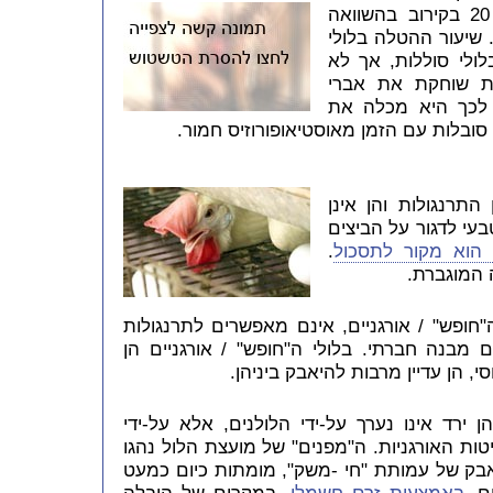
להן להטיל ביצים במספר הגדול פי 20 בקירוב בהשוואה
 שיעור ההטלה בלולי
לולי סוללות, אך לא
ת שוחקת את אברי
 לכך היא מכלה את
סובלות עם הזמן מאוסטיאופורוזיס חמור.
התרנגולות והן אינן
עי לדגור על הביצים
 הוא מקור לתסכול
.
 המוגברת.
"חופש" / אורגניים, אינם מאפשרים לתרנגולות
 מבנה חברתי. בלולי ה"חופש" / אורגניים הן
, הן עדיין מרבות להיאבק ביניהן.
 ירד אינו נערך על-ידי הלולנים, אלא על-ידי
יטות האורגניות. ה"מפנים" של מועצת הלול נהגו
בק של עמותת "חי -משק", מומתות כיום כמעט