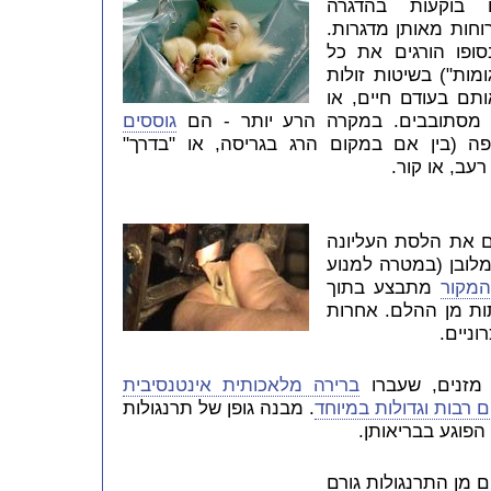
 בוקעות בהדגרה
רוחות מאותן מדגרות.
סופו הורגים את
כל
ומות")
בשיטות זולות
ותם בעודם חיים, או
ת מסתובבים. במקרה הרע יותר - הם
גוססים
 (בין אם במקום הרג בגריסה, או "בדרך"
עב, או קור.
ים את הלסת העליונה
ובן (במטרה למנוע
המקור
מתבצע בתוך
ת מן ההלם. אחרות
וניים.
 מזנים, שעברו
ברירה מלאכותית אינטנסיבית
רבות וגדולות במיוחד
. מבנה גופן של תרנגולות
 הפוגע בבריאותן.
ם מן התרנגולות גורם