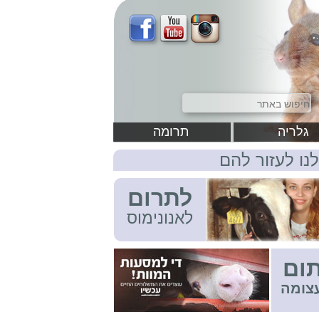
גלריה
תרומה
לנו לעזור להם
לתרום
לאנונימוס
ום
צומה