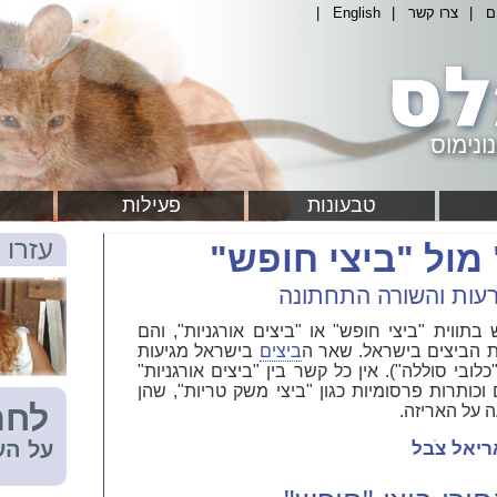
ם
|
צרו קשר
|
English
|
ונימוס
טבעונות
פעילות
עזרו 
 מול "ביצי חופש"
רעות והשורה התחתונה
וית "ביצי חופש" או "ביצים אורגניות", והם
 הביצים בישראל. שאר ה
ביצים
בישראל מגיעות
לובי סוללה"). אין כל קשר בין "ביצים אורגניות"
וכותרות פרסומיות כגון "ביצי משק טריות", שהן
לחת
ה על האריזה.
על הע
ריאל צֹבל