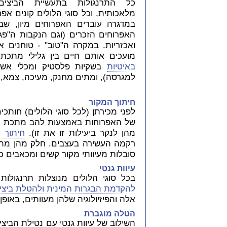
כל התרנגולות בתעשיית הביצים
מלאכותית, וכל סוגי הלולים קונים אפ
במדגרה עוברים האפרוחים מיון, שב
האפרוחים הזכרים (וגם הנקבות ה"פג
ואכזריות. במקרה ה"טוב" - טוחנים א
מועכים אותם חיים בין גלילי מתכ
באיטיות
בשקיות פלסטיק ומכלי אשפה
למגרסה), ומתים מחנק, מעיכה, צמא, ר
חיתוך המקור
לפני מכירתן (לכל סוגי הלולים) חותכ
של האפרוחות באמצעות להב מתכת מל
מהן לנקר ביעילות זו את זו).
חיתוך 
רקמה העשירה בעצבים. חלק מהן מתו
סובלות מעיוותי מקור קשים ומכאבים כר
עיוות גנטי
בכל סוגי הלולים מנוצלות תרנגולות
להקדמת הבגרות המינית ולהטלת ביצים 
אלה והפיזיולוגיה שלהן מעוותים, באופן
הטלה מוגברת
השילוב של עיוות גנטי עם נטילת הביצי