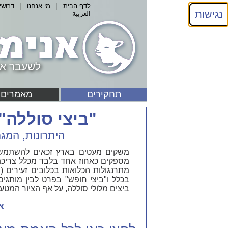
לדף הבית
|
מי אנחנו
|
דרושי
נגישות
العربية
לשעבר אנ
תחקירים
מאמרים
"ביצי סוללה"
היתרונות, המג
משקים מעטים בארץ זכאים להשתמש בתו
מספקים כאחוז אחד בלבד מכלל צריכת
מתרנגולות הכלואות בכלובים זעירים ("כ
בכלל ו"ביצי חופש" בפרט לבין מותגים 
ביצים מלולי סוללה, על אף הציור המטע
א