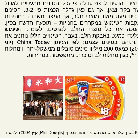
הביצים והדגים לנפש גדלה פי 2.5. הסינים ממעטים לאכול
בשר בקר וצאן, אך גם כאן גדלה הכמות פי 3-2. הסינים
רכים מעט מאוד מוצרי חלב, אך המצב משתנה במהירות
קבות השימוש במקררים בחנויות – תופעה חדשה בסין,
פכה את כל מוצרי החלב לנגישים, לעומת השימוש
עדי כמעט באבקת חלב, בעבר. השינויים הללו נותנים את
אותותיהם בסינים עצמם: לפי העיתון China Today (יוני
2005) כמעט 200 מיליון סינים סובלים ממשקל-יתר, ו"מחלות
ף", כגון מחלות לב וסוכרת, מתפשטות במהירות.
KFC בסין: עלון פרסומת בסינית ותור בסניף (Phil Douglis, קיץ 2004). למטה: