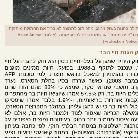
ולה בחנות בשוק זיגונג. מהכיתוב לתמונה לא ברור אם החתולה מוחזקת
שם כ"חיית מחמד" או שמתכוונים להרוג אותה. (צילום: Asian Animal
Protection Networ
 הגנת חיי הבר
ק היחיד שמגן על בעלי-חיים בסין הוא חוק להגנה על חיי
בר, שנכנס לתוקף ב-1988. בפועל, חיות ממינים מוגנים
נמכרות בהמוניהן למאכל בראש חוצות. לפי סוכנות AFP
(נובמבר 2003), כאשר שררה בסין בהלת הסארס, נערך
בקרב תושבי שנחאי סקר, שמצא כי 83% מהם הודו שהם
אוכלים חיות בר. רק 57.5% אמרו שיוציאו חיות בר מהתפריט
בעקבות אזהרות בריאותיות, ו-1.9% בלבד אמרו שיפסיקו
ול חיות בר כי יש להגן עליהן. במהלך התפרצות הסארס,
משלה הכריזה שאסור לצוד ולמכור חיות בר, אולם לא
ה איסור מחמיר יותר בחוק. בעיתונות נפוצים סיפורים על
רבות השלטונות במסחר הבלתי חוקי. לפי כתבה בעיתון
אמריקאי (Houston Chronicle), במחוז קיאנגסי ידועים נציגי