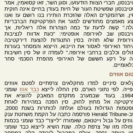
בנסון, חברי הצוות הזדעזעו, וסגן השר, זאו קסואמין, אמר
יבנסון שפשיטת העור של חיות בעודן בחיים אינה חוקית
ן, וש"המקרים האלה שהזכרת הותירו בנו רושם עז ואנו
צע מאמצים מחודשים למגר את הפרקטיקות הברבריות
לה." קשה לדעת עד כמה הצהרות אלה ריאליות, אך
יבנסון שב לאירופה אופטימי: "כעת אדווח לנציבות
ירופית שלא תהיה בסין התנגדות להצעת דירקטיבה
חוד האירופי לאסור את הייבוא, הייצוא והמסחר בעורות
לים וכלבים ברחבי אירופה." לעמדה זו של סין חשיבות
ה על רקע חששם של האירופי מהפרת הסכמי סחר
לאומיים.
ום אווזים
לאים סיניים למדו מחקלאים צרפתיים לפטם אווזים
ייה. לפי נתוני האו"ם, סין החלה לייצא
כבד אווז
שומני
ב-1994. בעוד שבמערב מתקדם המאבק להוציא את
רקטיקה אל מחוץ לחוק, סין הפכה במהירות לאחת
המפטמות הגדולות בעולם ועלתה לכותרות בשנת 2000,
כשב-Herald Tribune פורסמה כתבה על הקמת משחטת ענק
וזים על גבול וייטנאם, שאמורה "לייצר" כבד שומני בכמות
ולה מזו של צרפת כולה. שנת השיא לייצוא כבד שומני
מסין הייתה 2001, אולם במקביל לירידה קלה במסחר