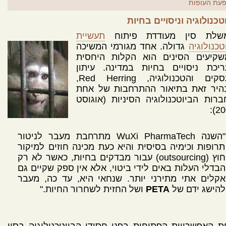
עת העופות
טכנולוגיה וניסויים בחיות
שלת סין מעודדת פיתוח
תעשיית
טכנולוגיה
גדולה. אחד מגורמי המשיכה
שקיעים הסינים הוא הקלות היחסית
ריכת ניסויים בחיות במדינה. עיתון
העסקים והטכנולוגיה, Red Herring,
היר זאת בתיאור ההתרחבות של אחת
רות הביוטכנולוגיה הסיניות (אוגוסט
200
"השנה WuXi PharmaTech מתרחבת מעבר לניטור
תרופות וכימיה בסיסית והיא כעת מכינה חוזים למיקור
חוץ (outsourcing) עבור מבדקים בחיות, כאשר לא רק
הבדלי העלות באים לידי ביטוי, אלא אין ספק שקיים גם
אקלים אתי מתירני יותר. שנחאי היא, עד כה, מעבר
להישג ידם של
PETA
ושל החזית לשחרור החיות."
 האפשרויות הפתוחות בפני חסידי הביוטכנולוגיה בסין