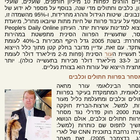
סיניים הורגים לפחות 10 מיליון חורפנים, שועלים, שועלי
ן, כלבים וחתולים מדי שנה, בנוסף על מספר לא ידוע של
ארנבונים. שיטות הגידול וההרג מחרידות, ו-95% מהשמדה זו,
סף על עיבוד פרוות של חיות מתות שיובאו מחו"ל, מיועדת
לייצוא למדינות עשירות יותר. העיתון People's Daily Online
סר, שתעשיית הפרווה הסינית מתפשטת במהירות
מסחררת: בשנת 2005 גדל היקף המכירות ב-40% לעומת
קד. עם זאת, עדיין מדובר בחלק קטן מתוך כלל הייצוא
 תעשיית ה
עור
הסינית (פחות מ-2 מיליארד דולר לעומת
קרוב ל-33 מיליארד דולר מכירות בתעשייה כולה). יותר
צית הייצוא של עורות הוא בצורת נעליים.
סחר בפרוות חתולים וכלבים
סחר הבינלאומי עורר מחאה
לאומית, המתמקדת בעיקר בפרוות
לים וכלבים ומתעלמת כליל מעור
ות, למשל. ארצות-הברית חוקקה
בשנת 2000 חוק פדרלי נגד מסחר
וות חתולים וכלבים, אולם הנושא
שיך לתפוס שם כותרות (למשל:
סקירה נרחבת בתוכנית CNN של לארי
קינג, בדצמבר 2005). זאת מאחר