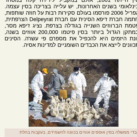
נלאומי בשנים האחרונות, יש עלייה בצריכה בסין עצמה.
באפריל 2006 פורסמו בעולם סקירות רבות על חוזה שותפות,
שחתמה חברת ז'יפא הסינית עם חברת Delpeyrat הצרפתית,
מת הברווזים השנייה בגודלה בצרפת. נציג ז'יפא מסר,
שבמתקן הגדול ביותר בסין פיטמו 200,000 אווזים בשנה,
ונת היזמים היא להכפיל את מספרם פי עשרה. הסינים
וונים לייצא את הכבדים השומניים למדינות אסיה.
בדי ממשלה בסין אוספים אווזים בכוונה להשמידם, בעקבות בהלת