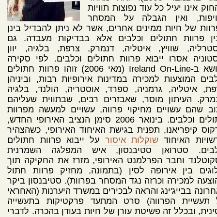
וק אינו יעיל כל עוד נפוצות תוויות
ויפות, ואין הגבלה על המסחר
וות של חיות ממינים אחרים, אשר לא ניתן להבדיל בינן
ין פרוות חתולים וכלבים אלא בבדיקות מעבדה. גם
טרליה, שוויץ, איטליה, דנמרק, צרפת, בלגיה, יוון
טוניה אסרו ייבוא פרוות חתולים וכלבים. לפי סקירה
בנושא ב-Ireland On-Line (מאי 2006) זוהו פרוות חתולים
בים המוצעות למכירה במדינות אירופיות רבות, וביניהן
ת, איטליה, גרמניה, ספרד, אוסטריה, הולנד, בלגיה
מרק. העיתון מוסר, שאבזרים רבים, שבתווית שעליהם
ב שהם עשויים מחיקוי פרווה, עשויים למעשה מפרוות
חתולים וכלבים. בינואר 2006 סימן הנציב האירופי החדש,
וס קיפריאנו, תפנית בגישת האיחוד האירופי, כשהצהיר
שויות האיחוד
שוקלות איסור
על ייבוא פרוות חתולים
לבים. סטרואן סטיבנסון, איש המפלגה השמרנית
וטלנד וחבר הפרלמנט האירופי, מזרז את החקיקה תוך
וגים בין אירופה לסין (בתמונה, מחזיק פרוות חתול
צעה למכירה וכרזה נגד המסחר בפרוות). סטיבנסון ביקר
רונה בבייג'ינג והראה לבכירים במשרד היערנות (האחראי
 תעשיית הפרווה) סרט המתעד פרקטיקות בתעשייה
נית, ובכלל זה פשיטת עורן של חיות בעודן בהכרה. לדברי