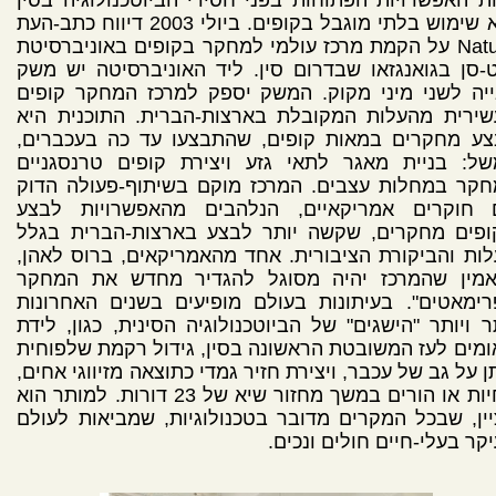
היא שימוש בלתי מוגבל בקופים. ביולי 2003 דיווח כתב-העת
Nature על הקמת מרכז עולמי למחקר בקופים באוניברסיטת
-סן בגואנגזאו שבדרום סין. ליד האוניברסיטה יש משק
יה לשני מיני מקוק. המשק יספק למרכז המחקר קופים
שירית מהעלות המקובלת בארצות-הברית. התוכנית היא
צע מחקרים במאות קופים, שהתבצעו עד כה בעכברים,
של: בניית מאגר לתאי גזע ויצירת קופים טרנסגניים
חקר במחלות עצבים. המרכז מוקם בשיתוף-פעולה הדוק
 חוקרים אמריקאיים, הנלהבים מהאפשרויות לבצע
ופים מחקרים, שקשה יותר לבצע בארצות-הברית בגלל
ות והביקורת הציבורית. אחד מהאמריקאים, ברוס לאהן,
אמין שהמרכז יהיה מסוגל להגדיר מחדש את המחקר
ימאטים". בעיתונות בעולם מופיעים בשנים האחרונות
ר ויותר "הישגים" של הביוטכנולוגיה הסינית, כגון, לידת
מים לעז המשובטת הראשונה בסין, גידול רקמת שלפוחית
 על גב של עכבר, ויצירת חזיר גמדי כתוצאה מזיווגי אחים,
אחיות או הורים במשך מחזור שיא של 23 דורות. למותר הוא
ין, שבכל המקרים מדובר בטכנולוגיות, שמביאות לעולם
קר בעלי-חיים חולים ונכים.