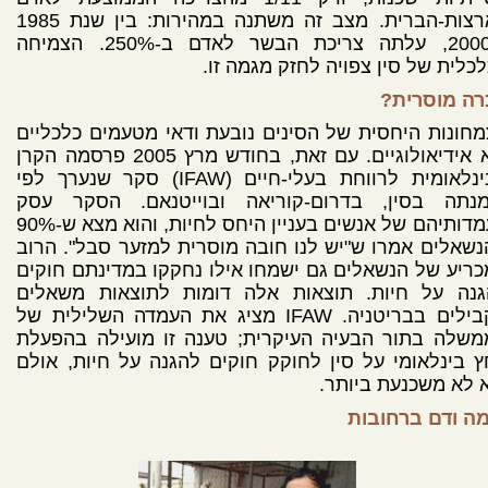
בארצות-הברית. מצב זה משתנה במהירות: בין שנת 1985
ל-2000, עלתה צריכת הבשר לאדם ב-250%. הצמיחה
כלית של סין צפויה לחזק מגמה זו.
רה מוסרית?
חונות היחסית של הסינים נובעת ודאי מטעמים כלכליים
ולא אידיאולוגיים. עם זאת, בחודש מרץ 2005 פרסמה הקרן
הבינלאומית לרווחת בעלי-חיים (IFAW) סקר שנערך לפי
מנתה בסין, בדרום-קוריאה ובוייטנאם. הסקר עסק
בעמדותיהם של אנשים בעניין היחס לחיות, והוא מצא ש-90%
שאלים אמרו ש"יש לנו חובה מוסרית למזער סבל". הרוב
ריע של הנשאלים גם ישמחו אילו נחקקו במדינתם חוקים
גנה על חיות. תוצאות אלה דומות לתוצאות משאלים
מקבילים בבריטניה. IFAW מציג את העמדה השלילית של
משלה בתור הבעיה העיקרית; טענה זו מועילה בהפעלת
 בינלאומי על סין לחוקק חוקים להגנה על חיות, אולם
 לא משכנעת ביותר.
מה ודם ברחובות