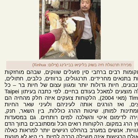
מכירת תרנגולת חיה בשוק בליקיאו בבייג'ינג (צילום: Xinhua)
ומות רבים ברחבי סין פועלים שווקים, שבהם מוחזקות
ת בתנאים מחרידים. תרנגולים, ברווזים, כלבים, חתולים,
בונים, חיות גדולות יותר ומגוון עצום של חיות בר – כל
אלה מוצעים למאכל בעודם בחיים. לפי כתבה בעיתון Taipei
Times (מאי 2004), הלקוחות צועקים איזה חלק מהחיה הם
צים, ואז הורגים אותה לעיניהם ולעיני שאר החיות
תינות למותן. שיטות ההרג כוללות, בין השאר, חנק,
ירה לדימום איטי והשלכה למים רותחים. גם במסעדות
ץ הרג במקום. הלקוחות רואים הכל ומסתובבים בתוך הדם
וויות. אנשים במערב בהחלט רגישים יותר למראות כאלה
ולם הרגישות אינה מועילה הרבה לחיות, כי היא לא מונעת