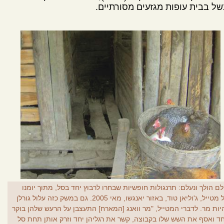
ל בבית עופות מגזעים מסורתיים.
לם הולך ונעלם: תרנגולות חופשיות שבחרו לרבוץ יחד בסל, מתוך יומנו
של מטייל, ג'וליאן טוד, באזור יאנגשו, מאי 2005. גם במשק כזה עלול גורלן
יות מר. לדברי המטייל, "מר וואנג [המארח] התעצבן על הרעש שלהן בוקר
ד ואסף את השש שלו בקבוצה, קשר את רגליהן יחד וזרק אותן תחת סל