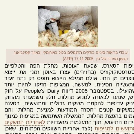
עובדי בריאות סיניים בודקים תרנגולים בלול באורומקי, באזור קסינג'יאנג
הצפון-מערבי של סין, 17.11.2005 (AFP).
יפות הסארס, שפעת העופות, מחלת הפה והטלפיים
טרפטוקוקוזיס (בחזירים) עצרו באופן זמני את ייצוא
צרים מן החי. אולם ממילא הייצוא תופס רק נתח זעיר
תעשייה הסינית. למעשה, המגיפות הזיקו לחיות יותר
משהועילו. בספטמבר 2005 דיווח People's Daily על חוק
ש, שנועד לכאורה למנוע מחלות. חלק משמעותי מהחוק
ניק עדיפות להקמת משקים גדולים ומתועשים, בטענה
משקים קטנים "חסרה המודעות למניעת מחלות" והם
מים בהפצת מחלות. הממשלה השתמשה במגיפות כמנוף
דום התיעוש, תוך התעלמות מהעדויות
לאחריות המשקים
תועשים למגיפות
(לצד אחריות השווקים הפתוחים, שאכן