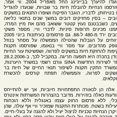
שנועדו להיערך בבייג'ינג החל מאפריל 2004. ווי אמר,
רסמו הנחיות להובלת חיות בר שבויות, שנועדו להגדיל
בטיחותן. לדבריו, הוגבר הפיקוח ושופרו התנאים במשקים
בים – בסין מחזיקים דובים במשך שנים בתנאי כליאה
ים, כשבבטנם נעוץ קטטר ששואב מהם את מיץ המרה,
נו מכינים תרופות סיניות. לדברי וויי, מספר משקי
הדובים ירד מ-480 ל-68. גם פרסומים בעיתונות ביוני 2005
ווחים על הגבלות שהטילה הממשלה על מסחר בנוזל
פק מהדובים. עוד מסר וויי בנאומו, שפורסמו תקנות
פות להחזקת חיות במשקים לפרווה, ושפשיטת עור החיות
בעודן בהכרה היא תופעה חריגה. במקביל לכך, ב-28.2.2006
מסר לשירות החדשות SINA גורם רשמי במשרד היערנות,
משרד התקין תקנות לשיפור תנאי החיים של חיות בר
שקים לפרווה, והממשלה תפתח קורסים להכשרת
קלאים.
אלה הן לכאורה התפתחויות חיוביות, אך יש להתייחס
דעות כאלה בזהירות. מדובר בהצהרות המשרתות אינטרס
כלי, ללא פרסום החוק עצמו באנגלית וללא הוכחות
ילות בשטח. מכותרות התקנות שמזכיר וויי אף עולה, שהן
קרן הנחיות טכניות לניצול יעיל ולא להגנה על בעלי-חיים.
 מובהק להגנה על בעלי-חיים עדיין חסר בסין ולא ניתן