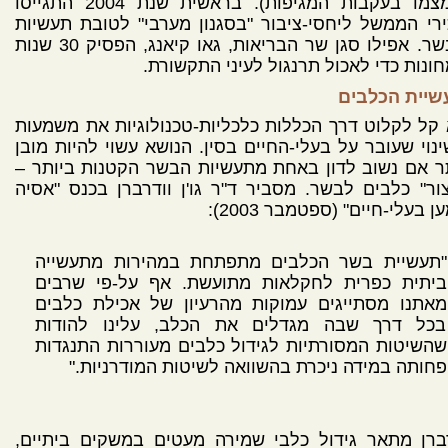
צומצמו בעקבות המגיפות). בראשית שנת 2004 התגייסו
רי הממשל ליחסי-ציבור "בסגנון מערבי" לטובת תעשיות
הבשר. אפילו סגן שר הבריאות, גאו קיאנג, הפסיק 30 שנות
ונות כדי לאכול תרנגול לעיני התקשורת.
שיית הכלבים
קל לקלוט דרך הכללות כלכליות-טכנולוגיות את משמעות
נוי שעובר על בעלי-החיים בסין. הנושא עשוי להיות מובן
ר אם נשוב לדון באחת מתעשיות הבשר הקטנות ביותר –
צור" כלבים לבשר. מסביר ד"ר גו'ן וודרברן בכנס "אסיה
ן בעלי-חיים" (ספטמבר 2003):
"תעשיית בשר הכלבים מתפתחת במהירות מתעשייה
ביתית כפרית לחקלאות מתועשת. אף על-פי שרבים
מאתנו מסתייגים עמוקות מהרעיון של אכילת כלבים
בכל דרך שבה מגדלים את הכלב, עלינו להודות
שהשיטות המסורתיות לגידול כלבים מעוררות התנגדות
פחותה במידה ניכרת בהשוואה לשיטות המודרניות."
ברן מתאר גידול כלבי שמירה מעטים במשקים ביתיים,