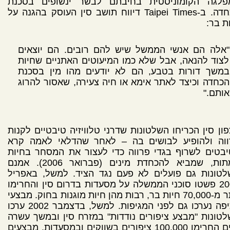
פלגה הקומוניסטית בחיבתם לבשר ינשופים בסכנת
הכחדה. ב-Taipei Times דיווח תושב סין העוסק בהגנה על
ת בר:
"אלה הם אנשי הממשל שיש להם רובים. הם יוצאים
לצוד להנאה, אבל שלא כמו המיעוטים האתניים שחיות
במשך דורות בטבע, הם לא יודעים מהו מין בסכנת
הכחדה וכיצד לאתר אימא או חיה צעירה, שאסור להרוג
אותם."
ון סין הכריחו השלטונות שדרני טלוויזיה טיבטיים לקנות
ווה ולהופיע לבושים בה – לאחר שהדלאי לאמה קרא
בטים לשרוף בגדי פרווה כדי לעצור את המסחר בחיות
המתות, שמביא להכחדת מינים (פברואר 2006). אמנם
לטונות גם פועלים לא פעם נגד הציד. למשל, באפריל
2003 פשטו סוכני הממשלה על מסעדות בדרום סין והחרימו
יותר מ-70,000 חיות בר, רבות מהן חיות מוגנות בחוק. מבצעי
אכיפה נערכו גם לפני המגיפות. למשל, בדצמבר 2002 ערכו
טונות "מבצע ציפורים נודדות" במזרח סין ובמשך עשרה
ימים החרימו 100,000 ציפורים בשווקים ובמסעדות. מבצעים