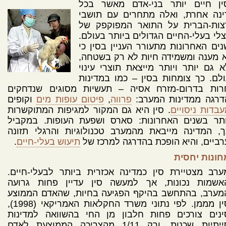
ין חיים יותר בני-אדם מאשר בכל
ינה אחרת, ואלה מתחרים עם תושבי
צות-הברית על התואר המפוקפק של
לי בעלי-החיים הגדולים ביותר בעולם.
ים האחרונות מתעורר העניין בסין כי
 מענה ומשמידה חיות לא רק בשטחה,
 גם יותר ויותר מייצאת תוצרי עינוי
לם. כך צומחות בסין – כמו במדינות
רות בדרום-מזרח אסיה – תעשיות מסוגים שנדחקים
דרגה ממדינות המערב:
פרווה
,
פיטום עופות מים
וקופים
בדות ניסויים
. סין היא גם המקור למגיפות המתוקשרות
ותר בשנים האחרונות: סארס ושפעת העופות. במקביל
, המדינה מייבאת מהמערב טכנולוגיות והרגלי תזונה
ביים, והיא הופכת בהדרגה למרכז של
תיעוש בעלי-חיים
.
חונות יחסית
רב מצטיירת סין כמדינה אכזרית ביותר לבעלי-חיים.
אשמות נכונות, אך למעשה סין עדיין פחות גרועה
מערב, בהתחשב בהיקף הפגיעה בחיות, שהאדם הממוצע
בסין מממן. לפי נתוני משרד החקלאות האמריקאי (1998),
ינים צורכים פחות חלבון מן החי בהשוואה למדינות
אסייתיות שכנות, ורק 1/11 מהצריכה הממוצעת לאדם