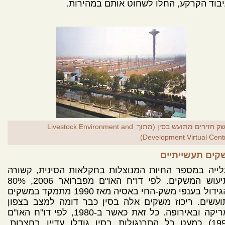
בוד הקרקע, החלו לשחוט אותם במהירות.
משק חזירים מתועש בסין (מתוך: Livestock Environment and
Development Virtual Centr
קים תעשייתיים
ייה במספר החיות המנוצלות בחקלאות הסינית, קשורה
בתיעוש המשקים. לפי דו"ח האו"ם מפברואר 2006, 80%
מהגידול בענפי משק-החי באסיה מאז 1990 מתמקד במשקים
עשים. ריכוז משקים אלה בסין כבר דומה למצב בצפון
אמריקה ובאירופה. כל זאת כאשר ב-1980, לפי דו"ח האו"ם
(1998) כמעט כל התרנגולות בסין גודלו עדיין בחצרות,