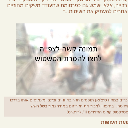
רבייה, אלא ישמש גם כפרסומת שתעודד משקים מחוזיים
אחרים להעתיק את השיטות..."
כרים במחוז סיצ'ואן תופסים חזיר באוזניים ובזנב ומעמיסים אותו בדרכו
חיטה, "בחיפזון למכור את חזיריהם במחיר נמוך בשל חשש
רפטוקוקוזיס החזירים II". (רויטרס)
עת העופות