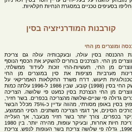
ליפו בסעיפים טכניים במסגרת הנחיות חקלאיות.
קורבנות המודרניזציה בסין
סה ומוצרים מן החי
ת ההכנסה בסין עולה, ובעקבותיה עולה גם צריכת
צרים מן החי. הצרכנים בוחרים להשקיע את הכסף הנוסף
וצרים מן החי, תעשיות-החי זוכות לעידוד ממשלתי,
דינות מערביות מציפות את סין במוצרים מן החי
כנולוגיות תיעוש. דו"ח משרד החקלאות האמריקאי על
משק החי בסין (1998) קובע, שבין 1986 ל-1996 עלתה כמות
וצרים מן החי הנצרכת בסין כמעט פי שלושה. הצריכה
ים גדולה פי שניים-שלושה מהצריכה בכפרים. בשר חזיר,
הנפוץ בסין באופן מסורתי, מהווה עדיין כ-75% מכלל הבשר
רכים הסינים, אך דגמי הצריכה משתנים. הסיני הממוצע,
קר בכפרים, צורך יותר בשר חזיר מבעבר, אך העלייה
בצריכת חיות אחרות, ובעיקר עופות, מהירה יותר. בין 1980
ל-1996, גדלה פי שלושה צריכת בשר העופות לנפש. צריכת