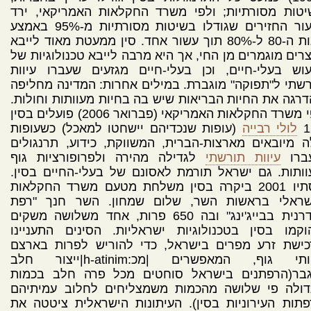
יטות מסורתיות; ולפי משרד החקלאות האמריקאי, ירד
שיעור החזירים שגודלו בשיטות מסורתיות מ-95% באמצע
שנות ה-80 ל-80% תוך עשור אחד. סין ממעטת מאוד לייבא
רים מוגמרים מן החי, אך היא מרבה לייבא טכנולוגיות של
וש בעלי-חיים, וכן בעלי-חיים מגזעים שעברו עיוות
שתי ל"תפוקה" מוגברת. במילים אחרות: המדינה מחליפה
רגה את החיות הבריאות שיש בה בחיות מעוותות וחולות.
לפי משרד החקלאות האמריקאי (פברואר 2006) פועלים בסין
1
לולי רבייה
(עופות שנכדיהם יישחטו למאכל) כשעופות
 מיובאים מארצות-הברית, המשווקת, כידוע, תרנגולים
ברו
עיוות תורשתי
לגדילה מהירה ולפרופורציות גוף
ותות. גם ישראל תורמת לאסונם של בעלי-החיים בסין.
בסתיו 2001 ביקרה בסין משלחת מטעם משרד החקלאות
שראלי בראשות השר, שלום שמחון. השר חנך "רפת
מודרנית בבייג'ינג" ובה 650 פרות, אחד משלושה משקים
קמו בסין בטכנולוגיות ישראליות. הסינים התעניינו
כישת זרע מפרים בישראל, כדי להוריש לפרות בארצם
עיוותי גוף, המאפשרים |מכ:h-atinim|ייצור חלב
גבר(הרפתנים בישראל סוחטים מכל פרה חלב בכמות
דולה פי שלושה מהכמות משמצליחים לחלוב עמיתיהם
תות העירוניות בסין). העיתונות הישראלית ציטטה את