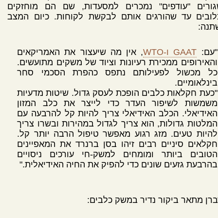
גורים "עודפים" נמכרים למסעדות, שם הם מוחזקים
לובים עד שהורגים אותם לבקשת לקוחות. כיום המצב
תנה:
"עם:
GAAT ו-WTO
, אין מה שיעצור את האמריקאים
והאירופים ממכירת רעיונות וציוד של משקים מתועשים.
כל מכשול לפעילותם נתפס כהפרת הסכמי סחר
בינלאומיים.
"כעת חקלאות כלבים הופכת לעסק גדול. שיטות מדעיות
משמשות לשיפור העדר כדי לייצר את כלב המזון
האידיאלי. הכלב האידיאלי צריך להיות קל להרבעה עם
המלטות גדולות, הוא צריך לגדול במהירות ובשרו צריך
להיות טעים. מזג רגוע מאפשר טיפול הרבה יותר קל.
חקלאים סיניים רבים זיהו בסן ברנרד את המאפיינים
הטובים ביותר ומומחים למשק-חי עורכים ניסויים
בהרבעת גזעים שונים כדי להפיק את החיה האידיאלית."
ברן מתאר ביקור נדיר במשק כלבים: