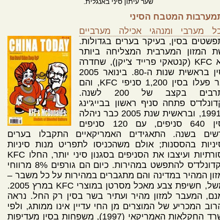
שער עיתון סיני באנגלית.
מערבות המטבח הסיני
כל מערבי ומנהגי אכילה מערביים
שטים בסין, בעיקר בערים בגדולות.
ת המזון המערבית המצליחה ביותר
היא KFC (קנטאקי פרייד צ'יקן), שחדרה
לסין בראשית שנות ה-80. בינואר 2005
כבר פעלו בסין 1,200 סניפי KFC, והם
מתרבים בקצב של 200 לשנה.
ונלד'ס פתחה סניף ראשון בבייג'ינג
ב-1991, ובראשית שנת 2005 כבר ניהלה
בסין 640 סניפים, עם 120 סניפים
שים בשנה. התאגידים האמריקאיים התקבלו בערים
ניות בהססנות; אולם משהכניסו לתפריט מנות סיניות
מסורתיות ועיצבו את הסניפים בסגנון סיני יותר, החלו KFC
ומקדונלד'ס להתפשט במהירות. כיום הם גורפים 8% מרווחי
ון המהיר במדינה והם מתגברים במהירות על כל משבר –
למשל, חשיפת צבע מאכל מסרטן במוצרי KFC במרץ 2005.
ם, המעבר למזון מהיר ועתיר בשר בסין רק החל. נראה
וב המכריע של המוצרים מן החי עדיין אינו ממותג, ולפי
משרד החקלאות האמריקאי (1997), משפחות בסין מעדיפות