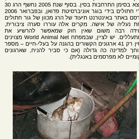
נמצא בסימן התרחבות בסין. בסוף שנת 2005 נחשף הרג 30
גורי חתולים בידי בוגר אוניברסיטת פדואן, ובפברואר 2006
סם באתר באינטרנט תיעוד של הרג מכוון של גור חתולים
ת נעליה של אישה. מקרים אלה עוררו סערה ציבורית,
ידה רבה משום שאין חוק שמאפשר להרשיע את
המתעללים. יש לציין, שבמפתח World Animal Net מצוינים
בסין רק 41 ארגונים הקשורים בהגנה על בעלי-חיים – מספר
חך למדינה כה גדולה (אם כי סביר להניח, שארגונים
מיים לא מפרסמים באנגלית).