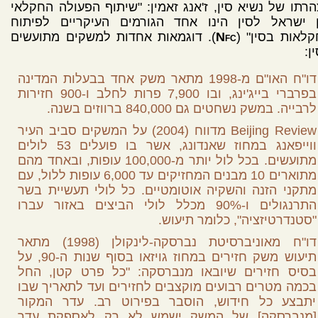
רתו של נשיא סין, ז'אנג זאמין: "שיתוף הפעולה החקלאי
ן ישראל לסין הינו אחד הגורמים העיקריים לפיתוח
לאות בסין" (
Nfc
). דוגמאות אחדות למשקים מתועשים
ן:
דו"ח האו"ם מ-1998 מתאר משק אחד בבעלות המדינה
בפרברי בייג'ינג, ובו 7,900 פרות לחלב ו-900 חזירות
לרבייה. במשק נשחטים גם 840,000 ברווזים בשנה.
Beijing Review מדווח (2004) על המשקים סביב העיר
ווייפאנג במחוז שאנדונג, אשר בו פועלים 53 לולים
מתועשים. בכל לול יותר מ-100,000 עופות, ובאחד מהם
מתוארים 10 מבנים המחזיקים עד 6,000 עופות ללול, עם
מתקני הזנה והשקיה אוטומטיים. כל לולי תעשיית בשר
התרנגולים ו-90% מכלל לולי הביצים באזור עברו
"סטנדרטיזציה", כלומר תיעוש.
דו"ח מאוניברסיטת נברסקה-לינקולן (1998) מתאר
תיעוש משק חזירים במחוז גויזאו בסוף שנות ה-90, על
בסיס חזירים שיובאו מנברסקה: "כל פרט קטן, החל
בכמה מטרים רבועים מוקצבים לחזירים ועד לתאריך שבו
יתבצע כל חידוש, הוסבר בפירוט רב. עדר המקור
[מנברסקה] של המשק ישמש לא רק לאספקת עדר