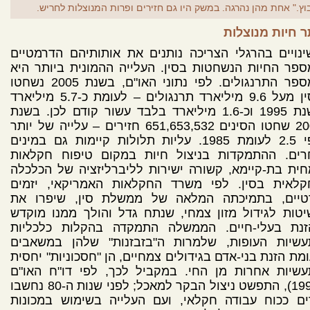
וץ." אחת מהן נהרגה. במשק היו גם חזירים ופרות המנוצלות לחריש.
ר חיות מנוצלות
נויים בהרגלי הצריכה נותנים את אותותיהם הדרמטיים
פר החיות הנשחטות בסין. העלייה ההמונית ביותר היא
במספר התרנגולים. לפי נתוני האו"ם, בשנת 2005 נשחטו
בסין מעל 9.6 מיליארד תרנגולים – לעומת כ-5.7 מיליארד
בשנת 1995 וכ-1.6 מיליארד בלבד עשור קודם לכן. בשנת
2005 שחטו הסינים 651,653,532 חזירים – עלייה של יותר
מפי 2.5 לעומת 1985. עליות תלולות קיימות גם במינים
רים. ההתמקדות בניצול חיות במקום טיפוח חקלאות
ית בת-קיימא, קשורה ישירות לליברליזציה של הכלכלה
קלאית בסין. לפי משרד החקלאות האמריקאי, יזמים
טיים, בתמיכתה המלאה של ממשלת סין, שיפרו את
טות לגידול מזון צמחי, שנתח גדל והולך ממנו מוקדש
זנת בעלי-חיים. הממשלה התמקדה בהקלות כלכליות
עשיות העופות, שלמרות ה"בזבזנות" שלהן במשאבים
מת הזנת בני-אדם בגידולים צמחיים, הן "חסכוניות" יחסית
עשיות אחרות מן החי. במקביל לכך, לפי דו"ח האו"ם
(1998), התפשט ניצול הבקר למאכל; לפני שנות ה-80 נחשבו
ים ככוח עבודה חקלאי, ועם העלייה בשימוש במכונות