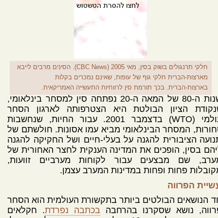
חלקי תרנגולים בשוק בסין, מאי 2005 (CBC News). הסינים מרבים לייבא
מארצות-הברית חלקי גוף של עופות, שאינם נמכרים בקלות
בארצות-הברית. בכך תורמת סין לרווחיות התעשייה האמריקאית.
בשנות ה-80 של המאה ה-20 נפתחה סין למסחר בינלאומי,
נקודת הציון הבולטת היא הצטרפותה לארגון הסחר
העולמי (WTO) בדצמבר 2001. עבור החיות, שנחשבות
ורות, המסחר הבינלאומי מביא עמו אסונות. חולשתם של
ועה הציבורית להגנה על בעלי-חיים ושל החקיקה להגנה
הם בסין, הופכים את המדינה הענקית לחצר האחורית של
ערב, שם מבצעים עבור לקוחות מערביים זוועות,
ובלות פחות ופחות במדינות המערב עצמן.
שיית הפרווה
 הנושאים הבולטים ביותר בתקשורת העולמית הוא הסחר
רווה, נושא שסקרנו בהרחבה
בכתבה נפרדת
. חקלאים