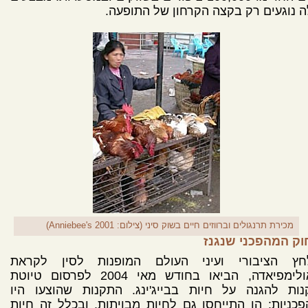
 נוגעים רק בקצה הקרחון של התופעה.
מכירת תרנגולים וברווזים חיים בשוק סיני (צילום: Anniebee's 2001)
וק המהפכני שנגנז
חץ הציבורי ועיני העולם המופנות לסין לקראת
האולימפיאדה, הביאו בחודש מאי 2004 לפרסום טיוטת
נות להגנה על חיות בבייג'ינג. התקנות שהוצעו היו
כניות: הן התייחסו גם לחיות מבויתות, ובכלל זה חיות