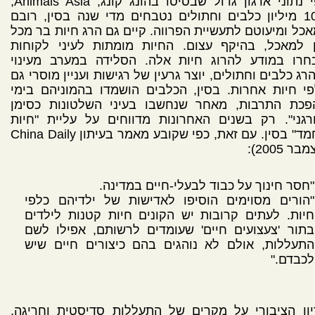
לפי נתוני ארגון גדול שבסיסו בהונג קונג, Animals Asia,
כ-10 מיליון כלבים וחתולים נטבחים מדי שנה בסין, רובם
כל ומיעוטם לתעשיית הפרווה. קיים גם הרג חיות בר מכל
ן למאכל, בהיקף עצום. החיות מומתות לעיני לקוחות
חרו במודע להרוג חיות אלה. הסלידה במערב מעינוי
רג כלבים וחתולים, יוצר גרעין של רגישות ועניין מוסרי גם
י חיות אחרות. בסין, הכלבים הושמדו בהמוניהם בימי
פכת התרבות, מאחר שנחשבו בעיני השלטונות כסימן
רגני". רק בשנים האחרונות מדווחים על עליית "חיות
מחמד" בסין. עם זאת, כפי שקובע מאמר בעיתון China Daily
בר 2005):
"חסר חינוך על כבוד לבעלי-חיים במדינה.
"הורים מסוימים הוסיפו לאדישות של ילדיהם כלפי
חיות. לעתים קרובות יש הקונים חיות קטנות לילדים
בתור 'צעצועים חיים' שעומדים לרשותם, אפילו לשם
התעללות, אולם לא נוהגים בהם כיצורים חיים שיש
לכבדם."
ון הציבורי על מקרים של התעללות סדיסטית וחריגה,