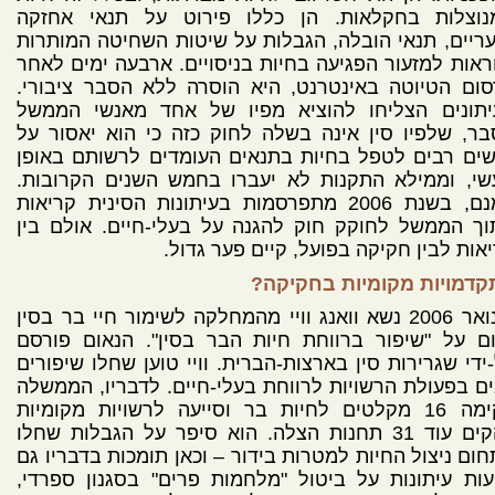
נוצלות בחקלאות. הן כללו פירוט על תנאי אחזקה
ריים, תנאי הובלה, הגבלות על שיטות השחיטה המותרות
ראות למזעור הפגיעה בחיות בניסויים. ארבעה ימים לאחר
ום הטיוטה באינטרנט, היא הוסרה ללא הסבר ציבורי.
יתונים הצליחו להוציא מפיו של אחד מאנשי הממשל
ר, שלפיו סין אינה בשלה לחוק כזה כי הוא יאסור על
ים רבים לטפל בחיות בתנאים העומדים לרשותם באופן
שי, וממילא התקנות לא יעברו בחמש השנים הקרובות.
אמנם, בשנת 2006 מתפרסמות בעיתונות הסינית קריאות
ך הממשל לחוקק חוק להגנה על בעלי-חיים. אולם בין
אות לבין חקיקה בפועל, קיים פער גדול.
קדמויות מקומיות בחקיקה?
בינואר 2006 נשא וואנג וויי מהמחלקה לשימור חיי בר בסין
ם על "שיפור ברווחת חיות הבר בסין". הנאום פורסם
ידי שגרירות סין בארצות-הברית. וויי טוען שחלו שיפורים
ם בפעולת הרשויות לרווחת בעלי-חיים. לדבריו, הממשלה
הקימה 16 מקלטים לחיות בר וסייעה לרשויות מקומיות
להקים עוד 31 תחנות הצלה. הוא סיפר על הגבלות שחלו
ום ניצול החיות למטרות בידור – וכאן תומכות בדבריו גם
עות עיתונות על ביטול "מלחמות פרים" בסגנון ספרדי,