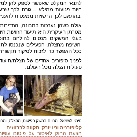
לתנאי המקלט שאפשר לספק להן למשך
חיות פגועות ממילא
– גורם לכך ש
בע
ובהתאם לכך הרשויות ממעטות להעניש 
אולם כשהן נערכות בתבונה, החדירות 
מטרתן העיקרית היא תיעוד הזוועות היו
בעלי המשקים מנסים להילחם בתופ
וחשיפה מהצלה. הפעילים שנכנסו לת
ככל האפשר כדי לזכות לסיקור תקשורתי
לפניך סיפורים אחדים של הצלה/תיעוד
פעולות הצלה מכל העולם.
מימין לשמאל: החיים במשק הפיטום; ההצלה; והח
קליפורניה וניו יורק: תקווה לברווזים
הצעת החוק לאיסור על פיטום עופות 