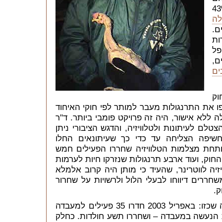
ים, המחזיקים יחד 43%
לה
ם.
ות
פל
ם,
ים
וק
 מהמשקים צופפו את התרנגולות מעבר למותר לפי חוקי האיחוד
 ללא אישור, היה זה פרויקט פומבי ביותר. ד"ר
צטלם לעיתונות ולטלוויזיה, והדגש הציבורי ניתן
שיפה הצליחה עד כדי כך שעיתונאים החלו
וריו בלולים, ותחת מצלמות הטלוויזיה שחררו הפעילים חמש
חוק, ועוד ארבע תרנגולות שנזרקו חיות לערמות
זיה לווטרינר, שהעיד כי מותן היה קרוב אלמלא
ררים דיווחו לבעלי הלול ולרשויות על שחרור
ק.
לא כל פעילויות הארגון עוברות בשלווה שכזו: באפריל 2003 חדרו 35 פעילים למעבדה
ת הנעשה במעבדה – ושחררו תשע חולדות. כחלק