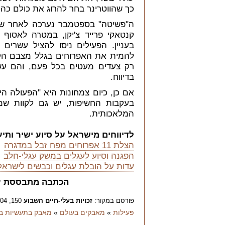
כך שהווטרינר בחר להרוג את כולם כ
ה"פשיטה" בספטמבר נערכה לאחר שבינ
קנטאקי פרייד צ'יקן, במטרה לאסוף
בעניין. הפעילים ניסו להציל עשרים
להמית את האפרוחים בגלל מצבם הקש
רק צעדים מעטים בכל פעם, והם עשו
בדיווח.
אם כן, כיום צמחונות היא "הפעולה ה
בעקבות החשיפות, יש גם לקוות שמדי
המלאכותית.
לדיווחים מישראל על סיוע ישיר ותיע
הצלת 11 אפרוחים מפח זבל במדגרה
הפגנה וסיוע לעגלים במשק עגלי-חלב
עדות על הובלת עגלים וכבשים לישראל
הכתבה מתבססת 
פורסם במקור:
זכויות בעלי-חיים השבוע
150, 14.5.2004.
פעילות
»
מאבקים בעולם
»
מאבק בתעשיות בע