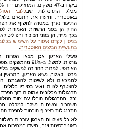
ביקרו ב-47 משק
מכלל התרנגולות שב
כלובי הסול
באוסטריה, ותיעדו את התנאים בלולי
התיעוד נערך במטרה לחשוף את הפר
החוק הן בפני הרשויות האמורות לט
בכך מייד, הן בפני הציבור והפוליטיקאי
בניסיון לקדם איסור על השימוש בכלוב
בתעשיית הביצים האוסטרית
.
פעילי הארגון אכן מצאו הפרות ח
גורפות. למשל, ב-91%
האירופי. למרות החדירה למשקים בלילה
מרטין באלוך, נשיא הארגון, התראיין וה
לממצאים ולא לשיטות להשגתם. הח
להצטרף לצוות VGT בסי
תרנגולות מכלובים עמוסים תוך הפרת ה
זבל. התרנגולות הובלו עם צוות הטלווי
השחרור, ומשם הן נשלחו למקלט. המשח
התרנגולות בצירוף הוכחות להפרת החו
באוניברסיטת וינה, תיעדו במהירות א