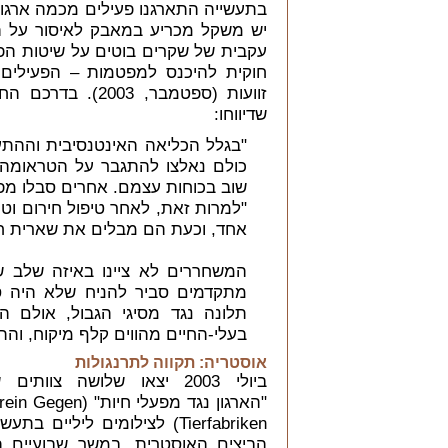
בתעשייה התארגנו פעילים מכמה ארגו
יש משקל מכריע במאבק לאיסור על ה
עקבית של שקרים בוטים על שיטות הפ
חוקית להיכנס למפטמות – הפעילים נ
שדיווחו:
"בגלל הכליאה האינטנסיבית וההת
כולם נאלצו להתגבר על הטראומה 
שוב בכוחות עצמם. אחרים סבלו מפצ
"למרות זאת, לאחר טיפול חירום וטר
אחד, וכעת הם מבלים את שארית חי
המשחררים לא ציינו באיזה שלב ש
מתקדמים סביר להניח שלא היה סי
תלונה נגד מסיגי הגבול, אולם ה
בעלי-החיים מהווים קלף מיקוח, והת
אוסטריה: תקווה לתרנגולות
ביולי 2003 יצאו שלושה צוותים
"הארגון נגד מפעלי חיות" (Gegen
Tierfabriken) לצילומים ליליים בתעש
הביצים האוסטרית. במשך שבועיים 