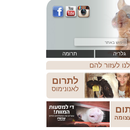
גלריה
תרומה
לנו לעזור להם
לתרום
לאנונימוס
ום
צומה