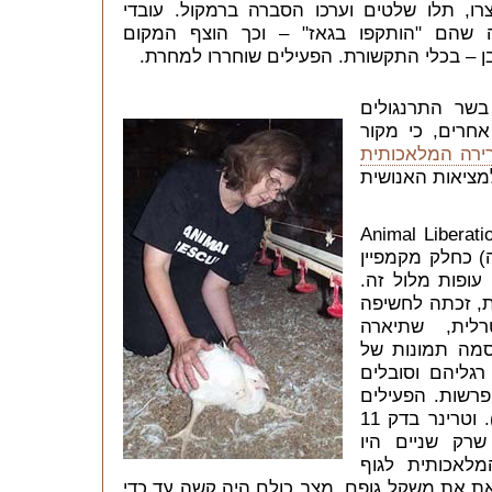
ו, תלו שלטים וערכו הסברה ברמקול. עובדי
 שהם "הותקפו בגאז" – וכך הוצף המקום
 – בכלי התקשורת. הפעילים שוחררו למחרת.
שר התרנגולים
חרים, כי מקור
ירה המלאכותית
מציאות האנושית
נסו פעילי Animal Liberation NSW
ה) כחלק מקמפיין
 עופות מלול זה.
ת, זכתה לחשיפה
רלית, שתיארה
סמה תמונות של
גליהם וסובלים
פרשות. הפעילים
לקחו עמם 15 אפרוחים (מבין רבבות). וטרינר בדק 11
שרק שניים היו
מלאכותית לגוף
את את משקל גופם. מצב כולם היה קשה עד כדי