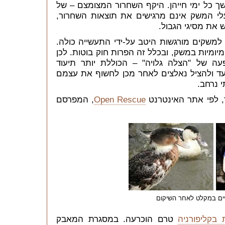
 כל ימי חייהן. היקף השחרור המצומצם
–
של
לי המשק אינם מרגישים את תוצאות השחרור,
את מסיגי הגבול.
למשקים מורגשות היטב על-ידי התעשייה כולה.
מיומיות במשק, ובכלל זה הפרות חוק בוטות. לכן
עה של "הצלה גלויה"
– ה
כוללת יותר תיעוד
עד ולהציל נאלצים לאחר מכן לחשוף את עצמם
 נרחב.
, לפי אתר האינטרנט
Open Rescue
, המפרסם
יים במקלט לאחר השיקום
בקליפורניה
טרם הוכרעה. במסגרת המאבק