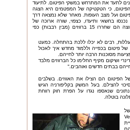
נים לתעד את המתרחש במשקי הפיטום. לתיעוד
פיטום, כי הטקטיקה של המפטמים היא הצגה
יטום ועל מצב העופות. מאחר שלא נמצאה דרך
כנסו בחשאי ותיעדו, כצפוי, שורה ארוכה של
זוועות (ספטמבר, 2003). בדרכם החוצה הם שחררו 15 ברווזים (מבין רבבות) כפי
עללות, רבים לא יכלו ללכת בהתחלה. כמעט
של פיטום בכפייה וללמוד מחדש איך לאכול
יעות מסוכנות הרבה יותר לחייהם.
ינרי ושיקום מקיף החלימו כל הברווזים מלבד
יהם בבתים חדשים ואוהבים."
ל הפיטום הם הצילו את האווזים. בשלבים
כוי להצילם. בעל המשק בקליפורניה הגיש
נתונים שנאספו נגדו על הפרת חוק רווחת
לונה בוטלה.
 של
Verein 
יית
הם