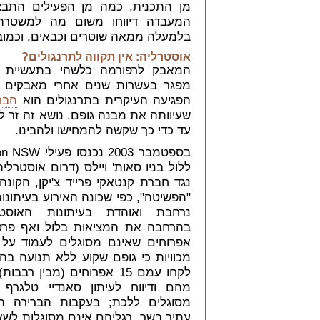
מן התכנית, כמה מן הפעילים התבצר
המעבדה דיווחו משום מה למשטרה
בלמעלה ממאה שוטרים וכבאים, וכמובן
אוסטרליה: אין תקווה לתרנגולים?
המאבק לרפורמה כלשהי בתעשיית ב
מפגר בעשרות שנים אחרי מאבקים א
הפגיעה העיקרית בתרנגולים הוא
הבר
שעיוותה את מבנה גופם. נושא זה זר ל
עד כדי כך שקשה להמחישו ולהבינו.
בספטמבר 2003 נכ
ללול בניו סאות' ויילס (דרום אוסטרלי
נגד חברת קנטאקי פרייד צ'יקן, הקונה
"הפשיטה", כפי שכונה האירוע בעיתונו
נרחבת ואוהדת בעיתונות האוסט
בהרחבה את המציאות בלול ואף פר
אפרוחים שאינם מסוגלים לעמוד על ר
מכוויות כי גופם שקוע ללא תנועה בה
מהם ודיווח לעיתון סאנדיי טלגרף 
מסוגלים ללכת; בעקבות הברירה ה
עתיר בשר, רגליהם אינם מסוגלות לש