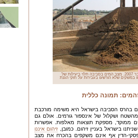
רפת חלב בקיבוץ גבעת חיים, ספטמבר 2007. מצב המים בסביבה תלוי ביעילות של
ו במשקים שלא הורשעו בעבירות על חוקי הגנת
המים: תמונה כללית
ם בהרס הסביבה בישראל היא משימה מורכבת
מהשטח ושקלול של אינספור גורמים. אולם גם
ים ממוקד, מספקת תוצאות מאלפות. אפשרות
ניתנו בישראל בעניין זיהום. כמובן,
זיהום איננו
סקי-הדין אף אינם משקפים בהכרח את מצב