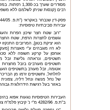
מסודרים שערך בכ-
רבים (קנסות שניתן לשלמם ללא משפט 
עבירות סביבתיות טיפוסיות:
"רוב שטח חצר שיכון הפרות והעג
וגשמים לחצרות הרפת, שטח החצר 
הוא יציקת בטון], המרזבים התנקזו
לא היו מוגבהים ע"י מאצרות [מעקה
אוחסן על קרקע חשופה ללא סככה
תשטיפים, ונראתה גלישת זבל מ
תשטיפים מעורבים בזבל מחצרות ה
אטומה, זבל מעורב בתשטיפים הוע
לחלחול, ותשטיפים זרמו מן הבריכה
של נחל מנשה ונחל דליה, צפונית ל
באזור בעל רגישות הידרולוגית גבוהה
העבירות הטיפוסיות נוגעות אפוא בהזנ
ב"ת.פ. 4282/96 מ"י נ' קיבוץ פלמ"ח צובה ואח' ", הואשם הקיבוץ, בין השאר:
"כי נחפרה תעלת גלישה מבריכות 