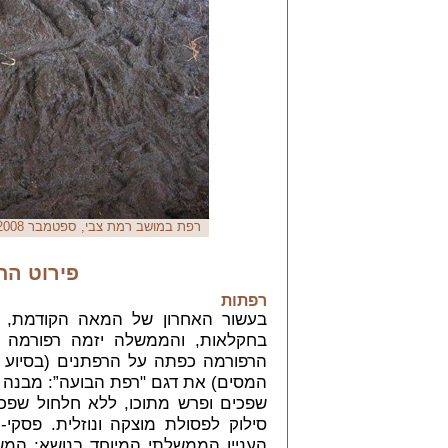
רפת במושב רמת צבי, ספטמבר 2008
פירוט הת
רפתות
בעשור האחרון של המאה הקודמת, ז
בחקלאות, והממשלה יזמה רפורמה ב
הרפורמה כפתה על הרפתנים (בסיוע 
המסים) את דגם "רפת הבועה”: מבנה חס
שפכים ופרש מתוכו, ללא חלחול שפכ
סילוק לפסולת מוצקה ונוזלית. פסקי
העניין הממשלתי המיוחד בנושא; המש