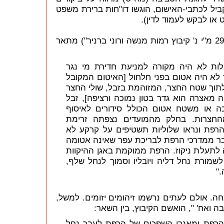
1,300 רפתות. במקביל לכתבי-האישום, הוגשו דו"חות ברירת משפט
או לבקש לעמוד לדין).
פסק-דין שנבחר באקראי ("ת.פ. 2944/05 מ"י נ' קיבוץ רמות מנשה ורוני ברניר") מתאר
לות לא היה מקורה למניעת חדירת מי נגר
לא היה אטום בפני חלחול [האיטום המקובל
 לתוך שטח החצר, המזוהמת בזבל, שולי החצר
 מאצרה הוא גדר בטון נמוכה ורציפה], זבל
 או משטח אטום הכולל סידורים לאיסוף
החצרות. בחלק מהמועדים נצפתה זרימת
רפת ונראו שלוליות תשטיפים על קרקע לא
בר ממדרכי הרפת לבריכת עפר שאינה אטומה
 לתעלת ניקוז. הרפת ממוקמת באגן ההיקוות
שמורת נחל דליה ויובליו וסמוך לנחל שלף,
."
חה. אולם לעתים נרשמו זיהומים יזומים. למשל,
הרפת ומאגרי השפכים של הרפת לעבר נחל