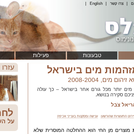
ם
|
צרו קשר
|
English
|
ונימוס
טבעונות
פעילות
עזרו 
זהמות מים בישראל
ום מים, 2008-2004
 מים יותר מכל גורם אחר בישראל – כך עולה
ניכם סקירה בנושא.
ריאל צֹבל
לחת
ירוט התעשיות שהורשעו
ענישה ומסקנות בענייני אכיפה
על הע
ת מוצרים מן החי הוא ההחלטה המוסרית שלא