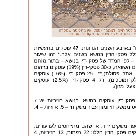
ערמות של הפרשות בלול ביצים במושב כפר חיים, דצמבר 2007. אין בתקופה שסקרנו
מצב בשטח מעיד שגם הם מקור לזיהום ניכר.
47
עוסקים בתעשיות
 פסקי-הדין בנושא בשנים אלה.* זהו שיעור
– לפי המדד של פסקי-דין בנושא – בתור מזהם
המים הגדול ביותר במדינת ישראל. לשם השוואה, כ-30 פסקי-דין (19%) עוסקים בזיהום
על-ידי רשויות מקומיות (בעיקר שפכים ואתרי פסולת),** ו-25 פסקי-דין (16%) עוסקים
בתחום התחבורה (בעיקר תחנות דלק ומוסכים). רק 4 פסקי-דין (2.5%) עוסקים
עלי מזון).
רפתות הן המזהם הגדול ביותר: 24 פסקי-דין עוסקים בנושא. בנושא חזיריות יש 7
פסקי-דין, משחטות – 6, מפעלי קומפוסט ממשק חי ומזון עבור משק חי – 5, אווזיות – 4,
פר משקים יחד, או שהם מתייחסים לערעורים,
כדאי להבהיר בכמה מוקדי זיהום עוסקים פסקי-הדין הללו: 22 רפתות, 13 חזיריות, 4