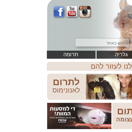
גלריה
תרומה
לנו לעזור להם
לתרום
לאנונימוס
ום
צומה