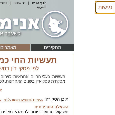
לדף הבית
|
מי אנחנו
|
דרושי
נגישות
العربية
לשעבר אנ
תחקירים
מאמרים
תעשיות החי כמ
לפי פסקי-דין בנושא זיה
תעשיות בעלי-החיים אחראיות לזיהום
מסקירת פסקי-דין בשנים האחרונות. לפ
א
תוכן הסקירה:
פסקי-דין למזהמים: תמונה כללית
פ
השאלה הסביבתית
השיקול הבוער ביותר להימנע מצריכ