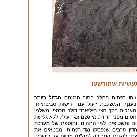
עשיות שהורשעו
והו רפתות החלב בתור המזהם הגדול ביותר
ענף, המשלבת ייעול עם דרישות סביבתיות.
מענקים בסך חצי מיליארד דולר מכספי משלמי
ום מפני חדירת מי גשם ונגר עילי, ללא גלישת
ים ותשטיפים למי התהום, ותוספת של מערכת
-הדין הרבים שנפסקו נגד רפתות, מבטאים את
רד להגנת הסביבה (מה"ס) מדווח על ביקורים