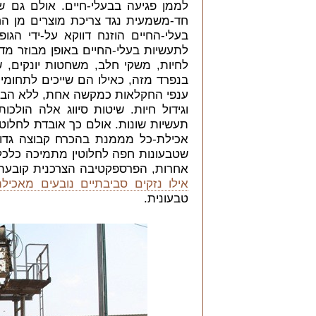
לממן פגיעה בבעלי-חיים. אולם גם שי
חד-משמעית נגד צריכת מוצרים מן ה
בעלי-החיים הוזנח דווקא על-ידי הג
לתעשיות בעלי-החיים באופן מבוזר מדי
לחיות, משקי חלב, משחטות יונקים, 
בנפרד מזה, כאילו הם שייכים לתחומים
ענפי החקלאות כמקשה אחת, ללא הבחנה 
וגידול חיות. שיטות סיווג אלה הולכו
תעשיות שונות. אולם כך אובדת לחלו
אכילת-כל מממנת בהכרח קבוצה גדול
שטבעונות חפה לחלוטין מתמיכה כלכלי
אחרות, הפרספקטיבה הצרכנית קובעת ק
אילו נזקים סביבתיים נובעים מאכילת
טבעונית.