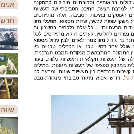
קולים בריאותיים וסביבתיים מובילים למסקנה
אנימל
חי. למרבה הצער, ההיבט הסביבתי של תעשיות
ופים העוסקים באיכות הסביבה. אלה מתייחסים
חדש 
: משקי עופות לבשר, שדות מספוא, מפעלי מזון
שדות מרעה וכו' – כל אלה נלקחים בחשבון זה
 נפרדים לחלוטין. לעתים דווקא מתייחסים לכל
בין גידול מזון צמחי לאדם, לבין גידול מספוא
ת שולל אחר דמיון טכני או הבדלים טכניים בין
טין התמונה המתבקשת מנקודת-המבט הצרכנית:
ה של תעשיות חקלאיות ותעשיות נלוות, בעוד
ת במקבץ ספציפי של תעשיות מגוונות. במילים
שרים הכרחיים בין תעשיות שונות, ומראה לנו
-כל
. דרוש אפוא ניתוח סביבתי מנקודת-מבט
שווה 