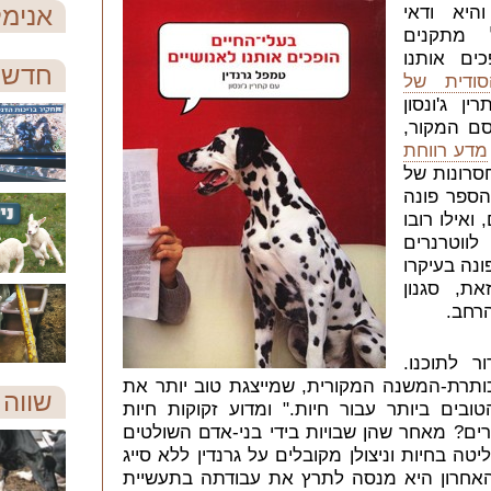
אנימל
והיא ודאי
 מתקנים
ים אותנו
חדש 
ודית של
ן ג'ונסון
סם המקור,
מדע רווחת
סרונות של
הספר פונה
ואילו רובו
ווטרנרים
ונה בעיקרו
ת, סגנון
רחב.
 לתוכנו.
תרת-המשנה המקורית, שמייצגת טוב יותר את
שווה 
ובים ביותר עבור חיות." ומדוע זקוקות חיות
רים? מאחר שהן שבויות בידי בני-אדם השולטים
ה בחיות וניצולן מקובלים על גרנדין ללא סייג
 האחרון היא מנסה לתרץ את עבודתה בתעשיית