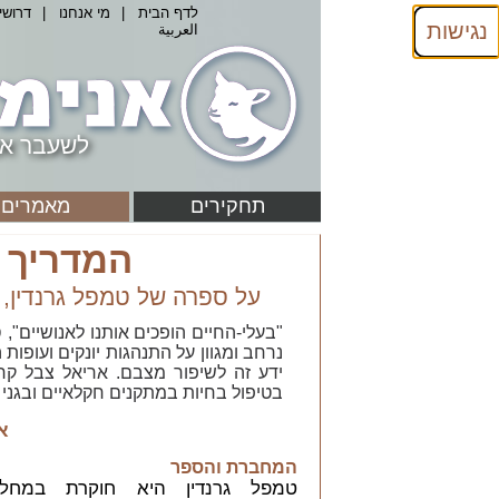
לדף הבית
|
מי אנחנו
|
דרושי
נגישות
العربية
לשעבר אנ
תחקירים
מאמרים
המדריך 
על ספרה של טמפל גרנדין, ב
"בעלי-החיים הופכים אותנו לאנושיים",
נרחב ומגוון על התנהגות יונקים ועופות
ידע זה לשיפור מצבם. אריאל צבל קר
בטיפול בחיות במתקנים חקלאיים ובגני ח
א
המחברת והספר
טמפל גרנדין היא חוקרת במחל