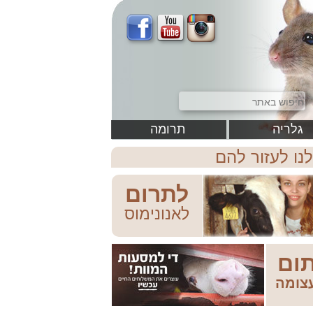
גלריה
תרומה
לנו לעזור להם
לתרום
לאנונימוס
ום
צומה