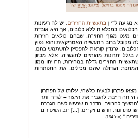
ם (ירי מסמר בראשו). (צילום:
האתר
של
 מגיעה לדיון
בתעשיית החזירים
. יש לה רעיונות
הכלואים במכלאות ללא כלובים, אך היא אובדת
ולים מעט מגוף החזירה, שבהם כולאים חזירות
לה מקובל ברוב התעשייה האמריקאית והוא נפוץ
הכלובים, גרנדין קוראת להפסיק להשתמש בהם.
גלל יתרונות מהותיים לתעשייה, אלא מכיוון
י הבניין שפעלו בשנות ה-90, כשתעשיית החזירים גדלה במהירות, הרוויחו ממון
 המתכת הגדולה שהם מכילים. את התפתחות
מצאו פתרון לבעיה כלשהי, עלותו של הפתרון
הייתה חייבת להגביר את הייצור – לגדר יותר
להמשיך להרוויח. הדברים שנעשו לשם הגברת
ו פתרונות חדשים ויקרים. [...] רוב השיפורים
ירים."
(עמ' 164)