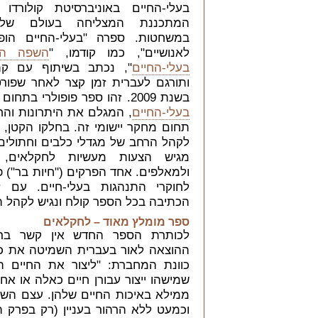
בעלי-החיים באוניברסיטת קולורדו 
המתכננת המצליחה בעולם של
במשחטות. ספרה "בעלי-החיים הופכ
לאנושיים", כמו קודמו, "
השפה הס
בעלי-החיים
", נכתב בשיתוף עם קתרי
ותורגם לעברית זמן קצר לאחר שפור
בשנת 2009. זהו ספר פופולרי בתחום
בעלי-החיים
, המגלם את היתרונות והח
תחום מחקר יישומי זה. בחלקו הקטן, 
לקהל הרחב של מגדלי כלבים וחתולים, 
מגיש הצעות מעשיות לחקלאים, ל
ולמאלפים. אחד הפרקים ("חיות בר") פ
לחוקרי התנהגות בעלי-חיים. עם זא
הכתיבה בכל הספר קולח ונגיש לקהל ה
ספר מומלץ מאוד – לחקלאים
לכותרת הספר החדש אין קשר ברור
ההוצאה לאור בעברית השמיטה את כו
כוונת המחברת: "ליצור את החיים הט
שמישהו ייצור עבורן חיים כאלה או אח
ממילא באיכות החיים שלהן. עצם השליט
וכמעט ללא הרהור בעניין (רק בפרק