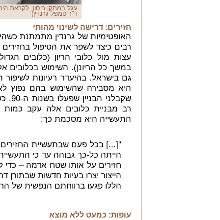
עגל במתקן ריסון, לקראת הימו
ד"ר טמפל גרנדין)
חזירים: דרישה לשינוי מהותי
האופטימיות של גרנדין מתמתנת כשהיא
רבים כיצד לשפר את הטיפול בחזירים 
עצות מול כלובי הריון (כלובים הגד
במשך כל הריונן). השימוש בכלובים א
גם בישראל. בהיעדר רעיונות לשיפור 
היא מסבירה שהשימוש בהם נפוץ לא ב
שקבלנ
רב מבניית כלובים אלה עקב כמות
התעשייה היא מסכמת כך:
"[...] בכל פעם שבתעשיית החזירים 
הייתה כל-כך גבוהה עד כי התעשייה 
חזירים על אותו שטח אדמה – כדי 
הייצור יצרו בעיות חדשות שבתורן דרש
הללו פגעו ברווחתם הנפשית של החז
עופות: כמעט ללא מוצא