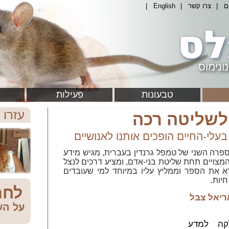
ם
|
צרו קשר
|
English
|
ונימוס
טבעונות
פעילות
עזרו 
לשליטה רכה
עלי-החיים הופכים אותנו לאנושיים
 ספרה השני של טמפל גרנדין בעברית, מגיש מידע
 המצויים תחת שליטת בני-אדם, ומציע דרכים לנצל
א את הספר וממליץ עליו במיוחד למי שעובדים
יות.
לחת
ריאל צבל
על הע
קה למדע