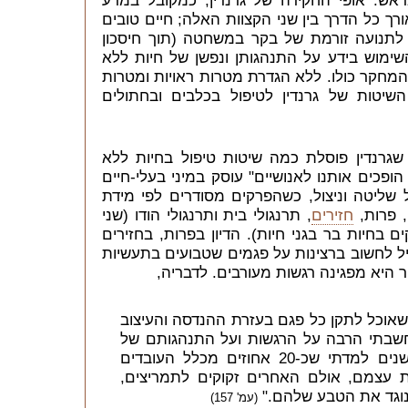
ש. אופי החקירה של גרנדין, כמקובל במדע
רך כל הדרך בין שני הקצוות האלה; חיים טובים
 לתנועה זורמת של בקר במשחטה (תוך חיסכון
ימוש בידע על התנהגותן ונפשן של חיות ללא
 המחקר כולו. ללא הגדרת מטרות ראויות ומטרות
השיטות של גרנדין לטיפול בכלבים ובחתולים
שגרנדין פוסלת כמה שיטות טיפול בחיות ללא
ופכים אותנו לאנושיים" עוסק במיני בעלי-חיים
 שליטה וניצול, כשהפרקים מסודרים לפי מידת
, פרות,
חזירים
, תרנגולי בית ותרנגולי הודו (שני
 בחיות בר בגני חיות). הדיון בפרות, בחזירים
יל לחשוב ברצינות על פגמים שטבועים בתעשיות
 היא מפגינה רגשות מעורבים. לדבריה,
שנות ה-70, חשבתי שאוכל לתקן כל פגם בעזרת ההנדסה והעיצוב
שבתי הרבה על הרגשות ועל התנהגותם של
בני-האדם. במשך שלושים וחמש שנים למדתי שכ-20 אחוזים מכלל העובדים
ות עצמם, אולם האחרים זקוקים לתמריצים,
ם נוגד את הטבע שלהם."
(עמ' 157)