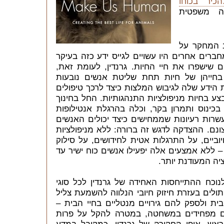
הכיר בכוחו
ה משפטית
ב המחקר על
מחברים אחרים היו עשויים לגייס ידע כזה בעיקר
שישפרו את חיי החיות. גרנדין, לעומת זאת,
בחייהן של חיות תחת שליטת אנשים נובעות
ת הידע שלה לגיבוש המלצות כיצד לרכך טיפולים
צע בחיות מניפולציות התנהגותיות. החל בחינוך
כינוס ותמרון בקר, וכלה בהרגלת אנטילופות
עשרות רעיונות שממחישים כיצד יכולים האנשים
ונם. ההצדקה לדגש זה ברורה: ללא מניפולציות
וביים, על התרגלות אטית לחידושים, על סילוק
 ללא אמצעים אלה יפעילו אנשים כוח ישיר עד
יה המעודנת יותר.
וכח ההתייחסות האחידה של גרנדין לכל סוגי
תולים בעזרת חיזוק חיובי הנלווה להשמעת צליל
ית ולספק להם גירויים מנטליים בחיי הבית –
ם מפחידים במשחטה, במטרה להקל על פרות