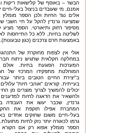
הבשר – באוסף של קלישאות ריקות ומ
אמנם, מי שעובדים בניצול בעלי-חיים 
אלים נגד החיות ולכן הספר מומלץ ב
שמציעה גרנדין להקל על חיי השבי של
מסיפור רחוק ותיאורטי. הספר מציע לב
לשליטה בחיות, ללא כל התייחסות לא
באמצעות חרם צרכנים (כגון טבעונות).
אולי אין לצפות מחוקרת של התנהגות
במחלקה חקלאית שתגיש ניתוח חברת
המערכות הפוגעת בחיות. אולם 
המוחלטת מתפקידו המרכזי של חר
ב"יצירת החיים הטובים ביותר עבור
בעייתית. קוראים "אוהבי חיות" עלולי
יכולים להמשיך לצרוך מוצרים מן החי 
ולהשאיר את הדאגה לחיות למדענים ט
גרנדין, שכבר יעשו את העבודה בש
המחברת אפילו תוקפת את החקיק
בעלי-חיים משום שחוקים אחדים בא
גרמו לכאורה יותר נזק לחיות מתועלת
הספר מומלץ אפוא רק אם הקורא נ