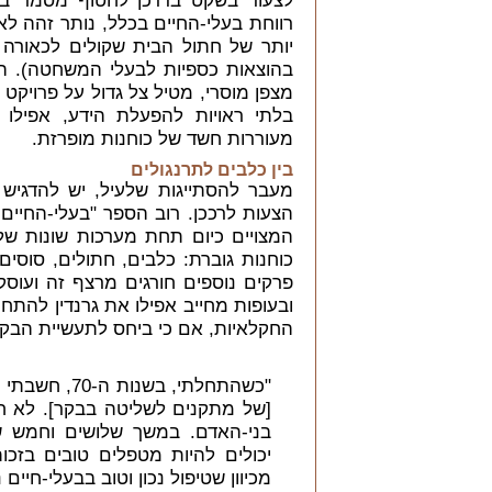
לצעוד בשקט בדרכן לחטוף מסמר ברא
רווחת בעלי-החיים בכלל, נותר זהה לאו
יותר של חתול הבית שקולים לכאורה
בהוצאות כספיות לבעלי המשחטה). הש
מצפן מוסרי, מטיל צל גדול על פרויקט
בלתי ראויות להפעלת הידע, אפילו 
מעוררות חשד של כוחנות מופרזת.
בין כלבים לתרנגולים
מעבר להסתייגות שלעיל, יש להדגיש 
הצעות לרככן. רוב הספר "בעלי-החיים ה
המצויים כיום תחת מערכות שונות של
כוחנות גוברת: כלבים, חתולים, סוסים
פרקים נוספים חורגים מרצף זה ועוסקים
ובעופות מחייב אפילו את גרנדין להתח
החקלאיות, אם כי ביחס לתעשיית הבקר
"כשהתחלתי, ב
[של מתקנים לשליטה בבקר]. לא ח
יכולים להיות מטפלים טובים בזכ
מכיוון שטיפול נכון וטוב בבעלי-חיי