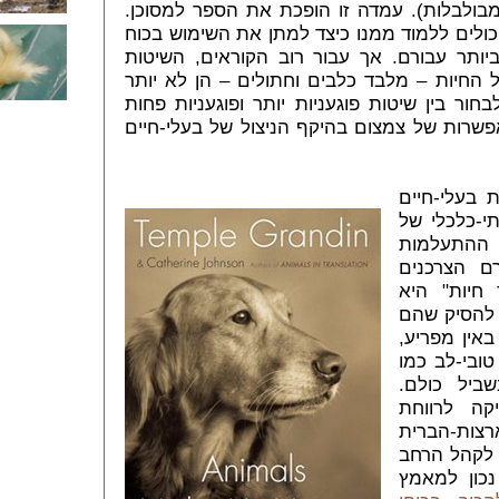
בולבלות). עמדה זו הופכת את הספר למסוכן.
יכולים ללמוד ממנו כיצד למתן את השימוש בכוח
יותר עבורם. אך עבור רוב הקוראים, השיטות
 החיות – מלבד כלבים וחתולים – הן לא יותר
חור בין שיטות פוגעניות יותר ופוגעניות פחות
פשרות של צמצום בהיקף הניצול של בעלי-חיים
 בעלי-חיים
י-כלכלי של
ההתעלמות
ם הצרכנים
 חיות" היא
ם להסיק שהם
באין מפריע,
ובי-לב כמו
ביל כולם.
ה לרווחת
רצות-הברית
. לקהל הרחב
כון למאמץ