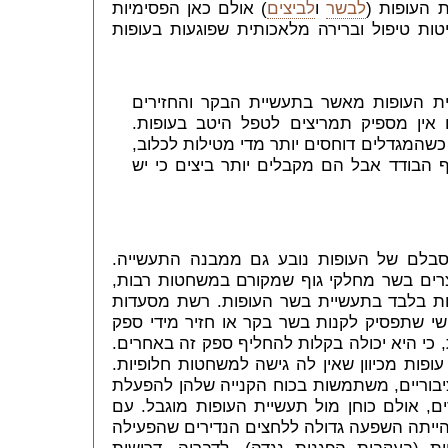
ת העופות (
לבשר
ו
לביצים
) אולם כאן הפסימיות
ות טיפול וברירה מלאכותית שפוגעות בעופות
יית העופות מאשר בתעשיית הבקר והחזירים
 אין מספיק תמריצים לטפל היטב בעופות.
כשהמגדלים דוחסים יותר מדי מטילות לכלוב,
הבודד אבל הם מקבלים יותר ביצים כי יש
סבלם של העופות נובע גם ממבנה התעשייה.
צרים בשר מחלקי גוף שמקורם במשחטות רבות,
ת בלבד בתעשיית בשר העופות. רשת מסעדות
ושי שתפסיק לקנות בשר בקר או חזיר מידי ספק
 כי היא יכולה בקלות להחליף ספק זה באחרים.
פות מכיוון שאין לה גישה למשחטות חלופיות.
יבוריים, משתמשות בכוח הקנייה שלהן להפעלת
ם, אולם כוחן מול תעשיית העופות מוגבל. עם
 הייתה השפעה גדולה ללחצים הנדירים שהפעילה