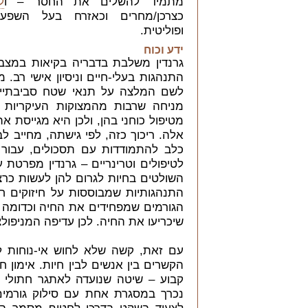
מתמיד להשלים את החסר – ו
ל
כצרכן/מחרים וכאזרח בעל השפע
ופוליטית.
ידע וכוח
גרנדין משלבת בדבריה בקיאות במצ
התנהגות בעלי-חיים וניסיון אישי רב. 
לשם המלצה על תנאי שטח סביבתיים 
מניחה שרבות מהמצוקות העיקריות 
מטיפול כוחני בהן, ולכן היא מגייסת א
אלה. ריכוך כזה, לפי גישתה, מחייב לב
כלב להתמודדות עם תסכולים, עבור ב
לטיפולים וטרינריים – גרנדין מפרטת 
השולטים בחיות לגרום להן לעשות כרצ
התנהגותיות שמבוססות על חיזוקים חי
הגורמים שמפחידים את החיה וכדומה –
שיכריעו את החיה. לכן עדיפה המניפולצ
עם זאת, קשה שלא לחוש אי-נוחות לנ
הקשרים בין אנשים לבין חיות. אימון ח
קבוע – שיטה שנועדה לאתגר חתולי ב
נכרך במסגרת אחת עם סילוק גורמי