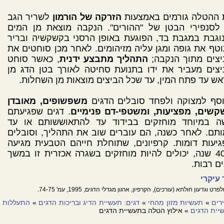
 ההטלה גורמים באמצעות
הזרקה של הורמון
לשריר הגב
 לסנפירי הבטן של "ההורים". הנקבה מוצאת מן המים
וגבת במגבת בד, הפוגעת באופן הרסני בקשקשיה ובריר
טף את גופה ומגן עליה מזיהומים. לאחר מכן סוחטים את
יצים מתוך הנקבה;
התהליך מתבצע ידנית
, כאשר סוחט
צים מעביר את ידו בתנועת סחיטה לאורך בטן הדג מן
ש עד פתח המין, עד שכל הביצים מוצאות מן השחלות.
וסף למצוקה ולפחד סובלים הדגים
משפשופים, מאובדן
קשים, מפציעות, ומשטפי-דם פנימיים
. דגים שפגיעתם
ה במיוחד מוחזקים בבידוד עד להתאוששותם או עד
תם. לאחר כשנה, הם עוברים שוב את התהליך, וסובלים
יעות דומות. קרפיונים, שתוחלת חייהם הטבעית מגיעה
ל-40 שנה, יכולים להיות מוחזקים בשגרה אכזרית זו במשך
ם רבות.
עיקרי
פרט וגדעון חולתא (עורכים), הקרפיון, ארגון מגדלי הדגים, 1995, עמ' 74-75.
רים
»
תעשיות מזון מהחי
»
דגים: תעשיית הדיג ובריכות הדגים
»
התעללות
יית הדגים
» אילוץ הטלה בתעשיית הדגים