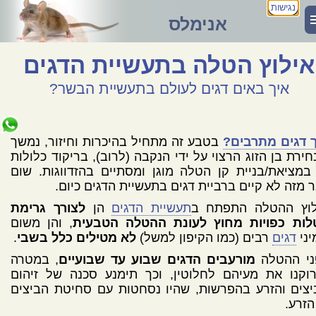
נגישות
אנימלס
אילוץ הטלה בתעשיית הדגים
איך באים דגים לעולם בתעשיית הבשר?
ך דגים מתרבים?
בטבע זה מתחיל בהיכרות וחיזור, נמשך
ירת בן הזוג הרצוי על ידי הנקבה (לרוב), בריקוד כלולות
במציאת/בניית קן הטלה מוגן ומסתיים בהזדווגות. שום
 מזה לא קיים ברביית דגים בתעשיית הדגים כיום.
לוץ ההטלה התפתח ב
תעשיית הדגים
הן
לצורך גרימת
לות כפויות מחוץ לעונת ההטלה הטבעית
, והן משום
יני
דגים
רבים (כמו הקיפון למשל)
לא מטילים כלל בשבי
.
ני ההטלה
מורעבים הדגים שבוע עד שבועיים
, במטרה
וקנו את מעיהם לחלוטין, וכך תימנע סכנה של זיהום
צים והזרע בהפרשות, שהיו נסחטות עם סחיטת הביצים
הזרע.