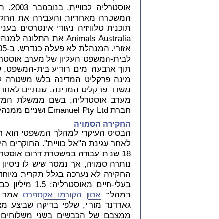
המשטרה מאחריות והעבירה את החקיר
תוכנית טלוויזיה ניגודי אינטרסים בענ
Animals Australia את 
לבית-המשפט העליון של מערב אוסטר
מינה פרקליט המדינה בלש משטרה 
מערב אוסטרליה, בשם ממשלת המדינ
חברת Emanuel Pty Ltd ושניים ממנהליה, על הפרת חוק רווחת בעלי-החיים המקומי.
החקירה הסמויה
הבסיס העיקרי למהלך המשפטי הוא חק
נותרה סמויה, אך נמסר שיש לו ניסיו
החקירה לא נערכה בגלל תקרית מיוחדת
בעלי-חיים מאוס
במהלך
אסון הקורמו אקספרס
אמר הו
גארדנר מוריי, שלפי בדיקה שביצע מ
ממצבם של הכבשים בשני משלוחים אח