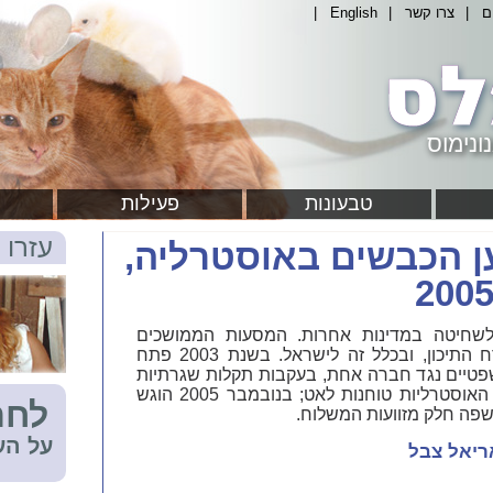
ם
|
צרו קשר
|
English
|
ונימוס
טבעונות
פעילות
עזרו 
 הכבשים באוסטרליה,
200
חיטה במדינות אחרות. המסעות הממושכים
והאכזריים ביותר בעולם נערכים למזרח התיכון, ובכלל זה לישראל. בשנת 2003 פתח
Animals A בצעדים משפטיים נגד חברה אחת, בעקבות תקלות שגרתיות
במשלוח כבשים לכוויית. טחנות הצדק האוסטרליות טוחנות לאט; בנובמבר 2005 הוגש
לחת
פה חלק מזוועות המשלוח.
על הע
ריאל צבל