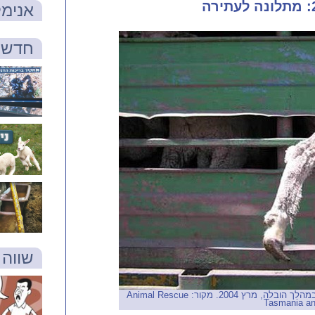
אנימל
חדש 
שווה 
כבש שרגלו נלכדה בין סורגי המשאית במהלך הובלה, מרץ 2004. מקור: Animal Rescue
Tasmania an