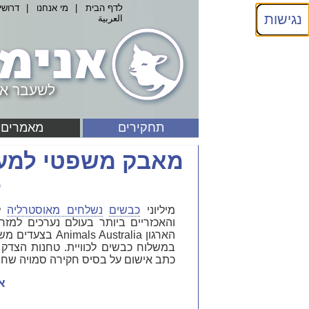
לדף הבית
|
מי אנחנו
|
דרושי
נגישות
العربية
לשעבר אנ
תחקירים
מאמרים
מאבק משפטי למען
5
מיליוני
כבשים
נשלחים מאוסטרליה
לש
הארגון ustralia
כתב אישום על בסיס חקירה סמויה שחש
א