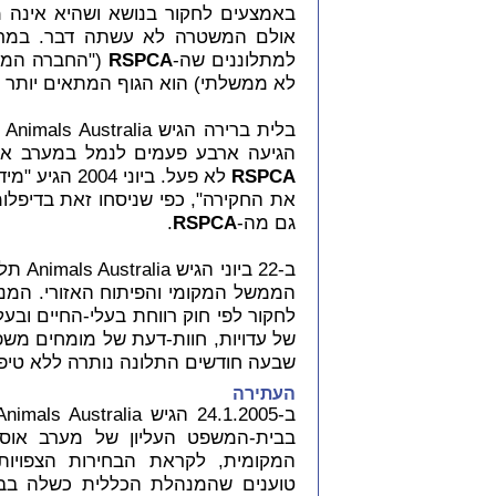
באמצעים לחקור בנושא ושהיא אינה 
למתלוננים שה-
RSPCA
("החברה המלכ
לא ממשלתי) הוא הגוף המתאים יותר 
בלית ברירה הגיש Animals Australia תלונה ל-
הגיעה ארבע פעמים לנמל במערב אוס
RSPCA
לא פעל. ביוני 2004 הגיע "מידע מטריד על מידת הנכונות של ה-
גם מה-
RSPCA
.
ב-22 
הממשל המקומי והפיתוח האזורי. המנה
לחקור לפי חוק רווחת בעלי-החיים ובעל
של עדויות, חוות-דעת של מומחים מש
שבעה חודשים התלונה נותרה ללא טיפ
העתירה
בבית-המשפט העליון של מערב אוס
המקומית, לקראת הבחירות הצפויות
טוענים שהמנהלת הכללית כשלה בביצ