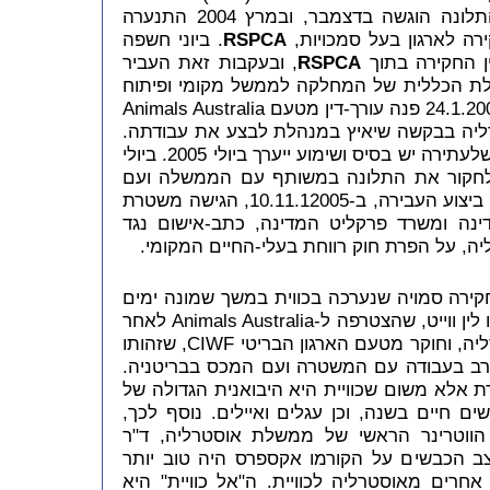
אוסטרליה לכוויית, בנובמבר 2003. התלונה הוגשה בדצמבר, ובמרץ 2004 התנערה
ה לארגון בעל סמכויות,
RSPCA
. ביוני חשפה
יין החקירה בתוך
RSPCA
, ובעקבות זאת העביר
התלונה למנהלת הכללית של המחלקה לממשל מקומי ופיתוח
אזורי. המנהלת לא פעלה כנדרש. ב-24.1.2005 פנה עורך-דין מטעם Animals Australia
ליה בבקשה שיאיץ במנהלת לבצע את עבודתה.
תוך ארבעה ימים הודיע בית-המשפט, שלעתירה יש בסיס ושימוע ייערך ביולי 2005. ביולי
לחקור את התלונה במשותף עם הממשלה ועם
משרד פרקליט המדינה. שנתיים לאחר ביצוע העבירה, ב-10.11.12005, הגישה משטרת
ה ומשרד פרקליט המדינה, כתב-אישום נגד
ירה סמויה שנערכה בכווית במשך שמונה ימים
לאחר עגינת ה"אל כוויית". החוקרים היו לין ווייט, שהצטרפה ל-Animals Australia לאחר
18 שנות עבודה במשטרת דרום אוסטרליה, וחוקר מטעם הארגון הבריטי CIWF, שזהותו
ן רב בעבודה עם המשטרה ועם המכס בבריטניה.
 אלא משום שכוויית היא היבואנית הגדולה של
טרליה: 1.5 מיליון כבשים חיים בשנה, וכן עגלים ואיילים. נוסף לכך,
וטרינר הראשי של ממשלת אוסטרליה, ד"ר
צב הכבשים על הקורמו אקספרס היה טוב יותר
רים מאוסטרליה לכוויית. ה"אל כוויית" היא