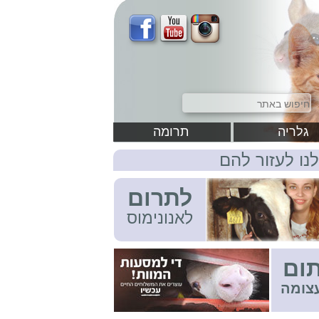
גלריה
תרומה
לנו לעזור להם
לתרום
לאנונימוס
ום
צומה