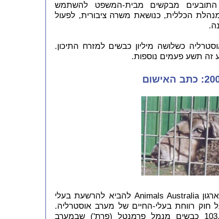
ת. התובעים מבקשים מבית-המשפט להשתמש
מנהלת הכללית, כנושאת משרה ציבורית, לפעול
ה.
טרליה כשלושה מיליון כבשים למזרח התיכון.
ע זה תשע פעמים נוספות.
בינואר 2005 הבאנו עדכון על ניסיון הארגון Animals Australia להביא להרשעת בעלי
על חוק רווחת בעלי-החיים של מערב אוסטרליה.
במוקד התלונה עמד מסע של 103,222 כבשים מנמל פרמנטל (פרת') שבמערב