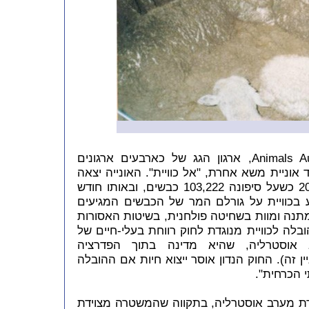
בעקבות אירועים אלה הגיש Animals Australia, ארגון הגג של כארבעים ארגונים
 אוניית משא אחרת, "אל כוויית". האונייה יצאה
ממערב אוסטרליה ב-11 בנובמבר 2003 כשעל סיפונה 103,222 כבשים, ובאותו חודש
גת Animals Australia מידע בכוויית על גורלם המר של הכבשים המגיעים
מתנה ומוות בשחיטה פולחנית, בשיטות האסורות
בלה לכוויית מנוגדת לחוק רווחת בעלי-חיים של
יה מ-2002 (למערב אוסטרליה, שהיא מדינה בתוך הפדרציה
 זה). החוק הנדון אוסר ייצוא חיות אם ההובלה
י הכרחית".
שה בדצמבר 2003 במשטרת מערב אוסטרליה, בתקווה שהמשטרה מצוידת