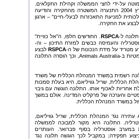
מוטה על-ידי לחצי הממשלה וקהילת החקלאים.
אולם המשטרה לא עשתה דבר. במרץ 2004 התנערה המשטרה מהחקירה והודיעה
ותית למניעת התאכזרות לבעלי-חיים" – ארגון
לבצע את החקירה.
RSPCA
. החודשים חלפו, ה"אל כוויית"
טרליה והעמיסה כבשים למזרח התיכון – וה-
RSPCA
לבצע
את החקירה", כפי שניסחו זאת בדיפלומטיות ב-Animals Australia, וכך הוסרה התלונה
ביוני הגיש Animals Australia תלונה רשמית במשרד המנהלת הכללית של משרד
לת הכללית, שריל גוויליאם, היא בעלת סמכות
ת אחריות לאכוף אותו. התלונה הוגשה עם גיבוי
פטיים והערכה של פרקליט המדינה. אולם במשך
ול במשרד המנהלת הכללית.
ב-24.1.2005 הגיש Animals Australia עתירה נגד המנהלת הכללית, שריל גוויליאם,
טרליה. התלונה היא מקור למבוכה לממשלה
 במערב אוסטרליה בסוף פברואר. העותרים
וע תפקידה; במקביל לכך הוגשה תלונה נגד