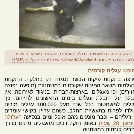
ה שקרסה נגררת לשחיטה ברגלה האחורית, הקשורה בשרשרת, על-ידי
ה. צולם במשחטת Hallmark/Westland שבקליפורניה
על-ידי HSUS
.
ונט: עגלים קורסים
רצה בתקנות פיקוח הבשר נסגרה רק בחלקה. התקנות
עלמות משאר המינים שקורסים במשחטות (תופעה נפוצה
ירים) וכן מעגלים. בארצות-הברית, בניגוד לאירופה, אין
בלה על הובלת עגלים בימים הראשונים לחייהם. כך
מובלים למשחטות בכל שנה מעל 100,000 עגלים זכרים
לדו לפרות בתעשיית החלב, כשהם עדיין בקושי עומדים
רגליהם – וכבר מונעים מהם אוכל ומים בנסיעה
העלולה
שך 28 שעות
באופן חוקי. רבים מהעגלים מתים בדרך
חרים קורסים במשחטה.