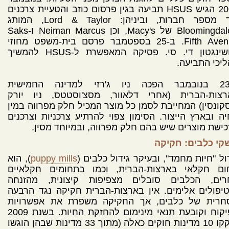
2008 הגיש HSUS תביעה בגין פרסום כוזב והטעיית צרכנים
נגד מספר חברות, וביניהן: Lord & Taylor, המותג
Bloomingdale's של Macy's, וכן Neiman Marcus ו-Saks
Fifth Avenue. ב-25 בספטמבר פרסם בית-משפט מחוזי
בוושינגטון די. סי. פסיקה המאפשרת ל-HSUS להמשיך
יכי התביעה.
ב-23 בנובמבר הפכה ניו ג'רזי למדינה החמישית
רצות-הברית (אחרי דלאוור, מסצ'וסטטס, ניו יורק
סקונסין) המחייבת לסמן כל מוצר המכיל חלק מפרווה במין
ה ובארץ הייצור. הסימון צפוי להרתיע צרכניות וצרכנים
ישת מוצרים שיש בהם חלק מפרווה, ובמיוחד מסין.
קי כלבים: חקיקה
ול "חיות מחמד", ובעיקר גידול כלבים (
puppy mills
), הוא
ום חקלאי בארצות-הברית, וכמו בתחומים חקלאיים
רים, הכלבים סובלים מצפיפות קיצונית, מהזנחה
יפולים אלימים. אין בארצות-הברית חקיקה נגד הרבעה
חרית של כלבים, אך החקיקה משפרת את אפשרויות
הפיקוח וקובעת תנאי מינימום להחזקת החיות. בשנת 2009
חוקקו 10 מדינות חוקים כאלה (מתוך 33 מדינות שבהן הוגשו