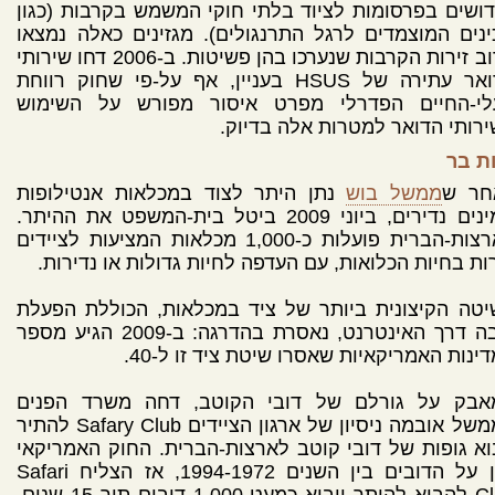
ושים בפרסומות לציוד בלתי חוקי המשמש בקרבות (כגון
נים המוצמדים לרגל התרנגולים). מגזינים כאלה נמצאו
ברוב זירות הקרבות שנערכו בהן פשיטות. ב-2006 דחו שירותי
הדואר עתירה של HSUS בעניין, אף על-פי שחוק רווחת
לי-החיים הפדרלי מפרט איסור מפורש על השימוש
רותי הדואר למטרות אלה בדיוק.
ת בר
חר ש
ממשל בוש
נתן היתר לצוד במכלאות אנטילופות
ממינים נדירים, ביוני 2009 ביטל בית-המשפט את ההיתר.
בארצות-הברית פועלות כ-1,000 מכלאות המציעות לציידים
ות בחיות הכלואות, עם העדפה לחיות גדולות או נדירות.
טה הקיצונית ביותר של ציד במכלאות, הכוללת הפעלת
רובה דרך האינטרנט, נאסרת בהדרגה: ב-2009 הגיע מספר
ינות האמריקאיות שאסרו שיטת ציד זו ל-40.
אבק על גורלם של דובי הקוטב, דחה משרד הפנים
בממשל אובמה ניסיון של ארגון הציידים Safary Club להתיר
וא גופות של דובי קוטב לארצות-הברית. החוק האמריקאי
הגן על הדובים בין השנים 1994-1972, אז הצליח Safari