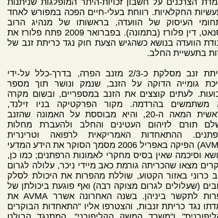
דת הצרכנים על חשבון זכויות-היתר המופלגות שניתנות
שיות החקלאיות. רווחת בעלי-חיים הפכה במפורש לאחד
חומי העיסוק של הוועדה, בראשותו של מנהיג הרוב
בסנאט, דין פלורז (בתמונה). בפברואר 2009 פתח פלורז את
דת הוועדה בנושא כשהגיש הצעת חוק נגד כריתת זנב של
ת בתעשיית החלב.
כריתת זנב מסלקת כ-2/3 מזנב הפרה, בדרך-כלל על-ידי
יכת גומייה הדוקה על הזנב, שנמק ונושר תוך מספר
עות. לעתים קוצצים את הזנב במספריים, ובשום מקרה
 משתמשים בהרדמה. מקור הפרקטיקה בניו זילנד,
בראשית המאה ה-20, והיא מבוססת על האמונה שהזנב
לם תורם לזיהום העטינים והחלב ולהעברת מחלות
פתנים. ההתאחדות האמריקאית לרפואה וטרינרית
(AVMA) הפיקה באפריל 2006 מסמך הסוקר את הידע המדעי
שא וסיכמה שאין בסיס מחקרי לאמונות הרפתנים; כמו כן,
רים מצאו שהכריתה גורמת כאב מיידי ניכר, עלולה לגרום
 כרוני באזור הקטוע, שוללת מהפרות את היכולת לסלק
בים (שעלולים לגרום מצוקה רבה) ואף פוגעת ביכולתן של
הפרות לתקשר ביניהן. בשנה האחרונה אשרר AVMA את
תו נגד כריתת זנבות, והצטרפו אליו "התאחדות הבוקרים
ליפורנית" ו"משרד המשק הקליפורני". המתנגד הבולט