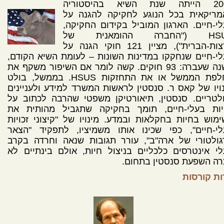
2009 הייתה שנת השיא בהיסטוריה
מריקאית בכל הנוגע לחקיקה להגנה על
י-חיים. הארגון המוביל בקידום החקיקה,
HSUS ("החברה ההומאנית של
ארצות-הברית"), מציין 121 חוקי הגנה על
י-חיים שנחקקו במדינות השונות – לעומת השיא הקודם,
בשנה שעברה: 93 חוקים. קשה לומר אם השיפור משקף את
החלפת הממשל או את התחזקות HSUS. בממשל, בולט
ויו של קאס ר. סנסטין לראשות המשרד למידע ולעניינים
לטריים. סנסטין, תיאורטיקן משפטי שהרבה לכתוב על
ויות בעלי-חיים, תומך בחקיקה שתגביל מהותית את
מוש בחיות בחקלאות ובמדע. מינויו של "קיצוני זכויות
לי-חיים", כפי שכינו אותו משמיציו, לתפקיד "הצאר
גולטורי של ארה"ב", עורר תגובות שנאה וחרדה בקרב
י אינטרסים כלכליים בניצול חיות, אולם בינתיים לא
רה השפעת סנסטין בתחום.
ות קורסות