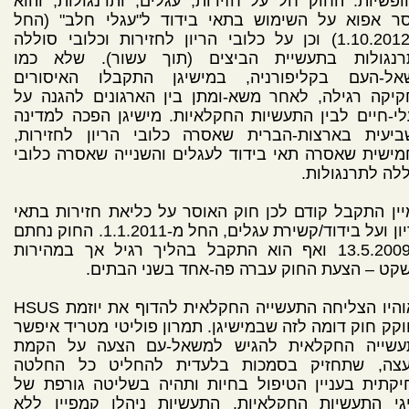
פשיות. החוק חל על חזירות, עגלים, ותרנגולות, והוא
סר אפוא על השימוש בתאי בידוד ל"עגלי חלב" (החל
מ-1.10.2012) וכן על כלובי הריון לחזירות וכלובי סוללה
רנגולות בתעשיית הביצים (תוך עשור). שלא כמו
אל-העם בקליפורניה, במישיגן התקבלו האיסורים
יקה רגילה, לאחר משא-ומתן בין הארגונים להגנה על
י-חיים לבין התעשיות החקלאיות. מישיגן הפכה למדינה
ביעית בארצות-הברית שאסרה כלובי הריון לחזירות,
ישית שאסרה תאי בידוד לעגלים והשנייה שאסרה כלובי
לה לתרנגולות.
ין התקבל קודם לכן חוק האוסר על כליאת חזירות בתאי
הריון ועל בידוד/קשירת עגלים, החל מ-1.1.2011. החוק נחתם
ב-13.5.2009 ואף הוא התקבל בהליך רגיל אך במהירות
קט – הצעת החוק עברה פה-אחד בשני הבתים.
באוהיו הצליחה התעשייה החקלאית להדוף את יוזמת HSUS
קק חוק דומה לזה שבמישיגן. תמרון פוליטי מטריד איפשר
עשייה החקלאית להגיש למשאל-עם הצעה על הקמת
עצה, שתחזיק בסמכות בלעדית להחליט כל החלטה
קתית בעניין הטיפול בחיות ותהיה בשליטה גורפת של
יגי התעשיות החקלאיות. התעשיות ניהלו קמפיין ללא