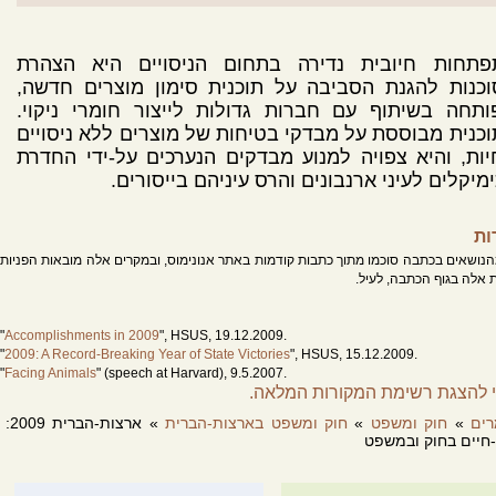
פתחות חיובית נדירה בתחום הניסויים היא הצהרת
כנות להגנת הסביבה על תוכנית סימון מוצרים חדשה,
תחה בשיתוף עם חברות גדולות לייצור חומרי ניקוי.
כנית מבוססת על מבדקי בטיחות של מוצרים ללא ניסויים
ות, והיא צפויה למנוע מבדקים הנערכים על-ידי החדרת
מיקלים לעיני ארנבונים והרס עיניהם בייסורים.
ות
נושאים בכתבה סוכמו מתוך כתבות קודמות באתר אנונימוס, ובמקרים אלה מובאות הפניות
 אלה בגוף הכתבה, לעיל.
"
Accomplishments in 2009
", HSUS, 19.12.2009.
"
2009: A Record-Breaking Year of State Victories
", HSUS, 15.12.2009.
"
Facing Animals
" (speech at Harvard), 9.5.2007.
 להצגת רשימת המקורות המלאה.
Cass R. Sunstein, "
The Rights of Animals: A Very Short Primer
", Chicago: John M. O
& Economics Working Paper No. 157 (2D Series), 2002.
ים
»
חוק ומשפט
»
חוק ומשפט בארצות-הברית
» ארצות-הברית 2009:
"
2009: A Banner Year for Animals
", HSUS, 29.12.2009.
-חיים בחוק ובמשפט
"
Accomplishments in 2009
", HSUS, 19.12.2009.
"
2009: A Record-Breaking Year of State Victories
", HSUS, 15.12.2009.