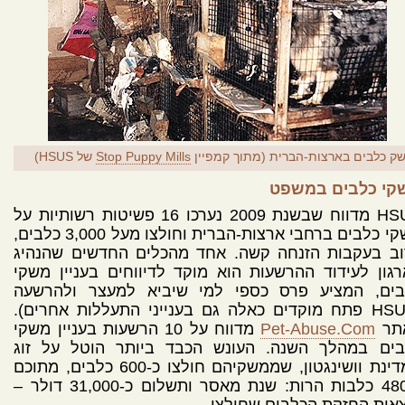
ק כלבים בארצות-הברית (מתוך קמפיין
Stop Puppy Mills
של HSUS)
קי כלבים במשפט
HSUS מדווח שבשנת 2009 נערכו 16 פשיטות רשותיות על
משקי כלבים ברחבי ארצות-הברית וחולצו מעל 3,000 כלבים,
וב בעקבות הזנחה קשה. אחד מהכלים החדשים שהנהיג
גון לעידוד ההרשעות הוא מוקד לדיווחים בעניין משקי
בים, המציע פרס כספי למי שיביא למעצר ולהרשעה
(HSUS פתח מוקדים כאלה גם בענייני התעללות אחרים).
תר
Pet-Abuse.Com
מדווח על 10 הרשעות בעניין משקי
בים במהלך השנה. העונש הכבד ביותר הוטל על זוג
ממדינת וושינגטון, שממשקיהם חולצו כ-600 כלבים, מתוכם
כ-480 כלבות הרות: שנת מאסר ותשלום כ-31,000 דולר –