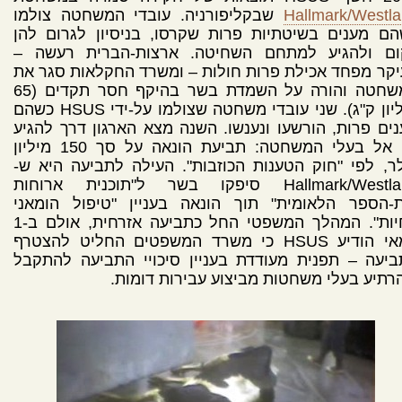
Hallmark/Westl
שבקליפורניה. עובדי המשחטה צולמו
ם מענים בשיטתיות פרות שקרסו, בניסיון לגרום להן
ום ולהגיע למתחם השחיטה. ארצות-הברית רעשה –
קר מפחד אכילת פרות חולות – ומשרד החקלאות סגר את
המשחטה והורה על השמדת בשר בהיקף חסר תקדים (65
מיליון ק"ג). שני עובדי משחטה שצולמו על-ידי HSUS כשהם
ים פרות, הורשעו ונענשו. השנה מצא הארגון דרך להגיע
גם אל בעלי המשחטה: תביעת הונאה על סך 150 מיליון
ר, לפי "חוק הטענות הכוזבות". העילה לתביעה היא ש-
Hallmark/Westland סיפקו בשר ל"תוכנית ארוחות
ת-הספר הלאומית" תוך הונאה בעניין "טיפול הומאני
בחיות". המהלך המשפטי החל כתביעה אזרחית, אולם ב-1
במאי הודיע HSUS כי משרד המשפטים החליט להצטרף
יעה – תפנית מעודדת בעניין סיכויי התביעה להתקבל
רתיע בעלי משחטות מביצוע עבירות דומות.