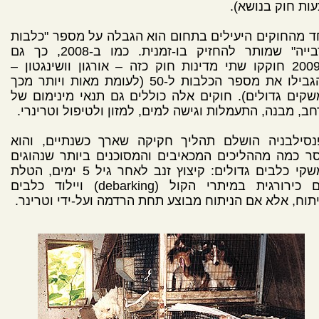
ות חוק בנושא).
 מהחוקים היעילים בתחום הוא הגבלה על מספר "כלבות
הרבייה" שמותר להחזיק בו-זמנית. כמו ב-2008, כך גם
ב-2009 חוקקו שתי מדינות חוק כזה – אורגון וושינגטון –
שהגבילו את מספר הכלבות ל-50 (לעומת מאות ויותר מכך
קים גדולים). חוקים אלה כוללים גם תנאי מינימום של
ב, מבנה, התעמלות וגישה למים, למזון ולטיפול וטרינרי.
נסילבניה הושלם תהליך חקיקה שארך כשנתיים, והוא
ר כמה מההליכים המכאיבים והמסוכנים ביותר שנהוגים
במשקי כלבים גדולים: קיצוץ זנב לאחר גיל 5 ימים, הטלת
מום כירורגית במיתרי הקול (debarking) ויילוד כלבים
תוח, אלא אם הניתוח מבוצע תחת הרדמה ועל-ידי וטרינר.