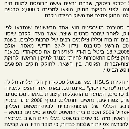
"סרטי ריסוק", שבהם נראית אישה הרומסת למוות חיה
קטנה. לפני חקיקת החוק, הוצעו למכירה כ-2,000 סרטים
ה; החוק צמצם את השוק במידה ניכרת.
 סטיבנס מווירג'יניה הוא אחד הראשונים שנתבעו לפי
וק, לאחר שמכר סרטים שיצר, אשר נועדו לקדם שיסוי
ים זה בזה וכללו צילומים רבים של קרבות כלבים. בשנת
2005 הורשע סטיבנס ונידון ל-37 חודשי מאסר, אולם
ב-18.7.2008 ביטל בית-דין לערעורים את פסק-הדין בטענה
וק צילום התאכזרות לחיות" מנוגד לתיקון הראשון לחוקת
ות-הברית, האוסר, בין השאר, לחוקק חוקים הפוגעים
פש הביטוי.
לפי חקירת HSUS, מאז שבוטל פסק-הדין חלה עלייה תלולה
ירת "סרטי ריסוק" באינטרנט. באתר אחד הוצעו למכירה
118 סרטים, המתעדים התעללות קיצונית במאות מכרסמים,
עופות, צפרדעים, נחשים וחתולים. בסוף 2008 עתר בעניין
ובע הכללי של ארצות-הברית לבית-המשפט העליון,
ובאפריל 2009 הסכים בית-המשפט לשמוע טיעונים בנושא –
דיון ראשון מזה 15 שנים במשפט בעלי-חיים חשוב בערכאה
 להכרעה צפויות השלכות כבדות, כי מוקד הדיון הוא קביעת