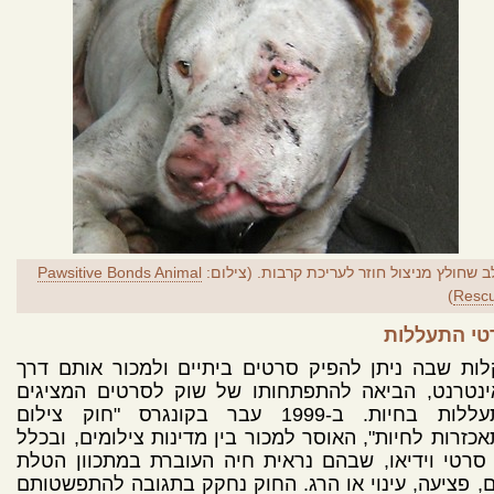
ב שחולץ מניצול חוזר לעריכת קרבות. (צילום:
Pawsitive Bonds Animal
)
Resc
טי התעללות
ות שבה ניתן להפיק סרטים ביתיים ולמכור אותם דרך
ינטרנט, הביאה להתפתחותו של שוק לסרטים המציגים
התעללות בחיות. ב-1999 עבר בקונגרס "חוק צילום
כזרות לחיות", האוסר למכור בין מדינות צילומים, ובכלל
סרטי וידיאו, שבהם נראית חיה העוברת במתכוון הטלת
, פציעה, עינוי או הרג. החוק נחקק בתגובה להתפשטותם