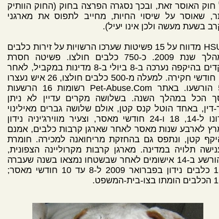
חוק האוסר זאת, ובכך נסגרה הפרצה בחוק (החוק הוותיק
ר, שאוסר על שיסוי החיות, מחייב לתפוס את מארגני
ב בשעת מעשה ולכן אינו יעיל).
HSUS מדווח על 15 פשיטות שערכו הרשויות על זירות כלבים
במהלך שנת 2009. כ-750 כלבים חולצו. פשיטה חסרת
תקדים בהיקפה נערכה ב-8 ביולי ב-8 מדינות במקביל, לאחר
18 חודשי חקירה. למעלה מ-500 כלבים חולצו, 26 איש נעצרו
ו-5 הורשעו. באתר Pet-Abuse.Com רשומות 16 הרשעות
ך הכל במהלך השנה. בשלושה מקרים עדיין לא ניתן
-דין, באחד הוטל קנס קטן, אולם שלושה גברים מאילינוי
נידונו ל-14, 18 ו-24 חודשי מאסר, וצעיר מווירג'יניה נידון
ץ לארבע שנות מאסר לאחר שארגן קרבות כלבים, אמנם
קף קטן, ונתפס גם בהחזקת מריחואנה למכירה. חומרת
ישה תלויה במדינה. מארגן קרבות מקרוליינה הצפונית,
שהורשע ב-14 אישומים לאחר שבשטחו נמצאו בשנה שעברה
127 כלבים נידון בפברואר 2009 ל-8 עד 10 חודשי מאסר;
-בית-המשפט.