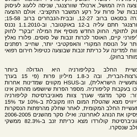
עה היה המושל, ארנולד שוורצנגר, שניסה ללעוג לעיסוק
נבות של פרות על רקע המשבר התקציבי. אולם ההצעה
עברה בסנאט ברוב 12-27, ובבית-הנבחרים ברוב 15-58;
שוורצנגר חתם עליה ב-12 באוקטובר, וב-1.1.2010 נכנס
וק לתוקף. החוק החדש מוסיף את המילה "ובקר" לחוק
פורני קיים, האוסר לכרות זנבות של סוסים. פלורז נאלץ
תר על הנוסח המקורי והאפקטיבי יותר, שחייב רפתנים
וח למדינה על כריתת זנבות שבוצעה כטיפול חירום רפואי
ותר בחוק).
שיית החלב בקליפורניה היא הגדולה ביותר
בארצות-הברית, ובה כ-1.8 מיליון פרות (פי 15 בערך
מהתעשייה הישראלית), וב-HSUS מקווים שמדינות אחרות
כו בעקבות קליפורניה. מספר הפרות שיושפעו מהחוק אינו
ור: סקר מדגמי שערך צוות מאוניברסיטת קליפורניה
בדייוויס מצא שהטלת המום הזו מקובלת ב-10% עד 15%
עשיית החלב המקומית, לאחר שחלק מהרפתות הנסקרות
הפסיקו את הנוהג לאחרונה; ואילו סקר מהשנים 2006-2005
מאוניברסיטת קולורדו מצא כריתת זנב ב-82.3% ממשקי
לב שנסקרו.