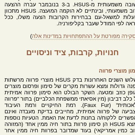
תשובה משמעותית מ-HSUS. ב-3 בנובמבר עברה ההצעה
ברוב משמעותי, ובינתיים לא הוקמה המועצה. HSUS מתכוון
עלות למשאל-עם בבחירות הקרובות הצעה משלו, ככל
אה לפי המודל שעבר בקליפורניה.
קירה מפורטת על ההתפתחויות במדינות אלה
)
חנויות, קרבות, ציד וניסויים
ון מוצרי פרווה
בשלוש השנים האחרונות בדק HSUS מוצרי פרווה מרשתות
נה גדולות ומצא עשרות מקרים של סימון ופרסום מוצרים
פן כוזב ומטעה. השקר הבולט הוא סימון פרווה אמיתית
כלב דביבון (מין אסיאתי ממשפחת הכלביים) בתור "פרווה
מלאכותית" (Faux Fur). רמת החיקויים ורמת העיבוד
ביעה של פרווה אמיתית, מחייבים בדיקת מעבדה ואינם
שרים ללקוח/ה בחנות לדעת את האמת. הטעיות נוספות
שמצא HSUS הן סימון פרוות בתור חיה ממין אחד (המזוהה
ב כמין אמריקאי) בעוד שמדובר בפרוות חיה ממין אחר