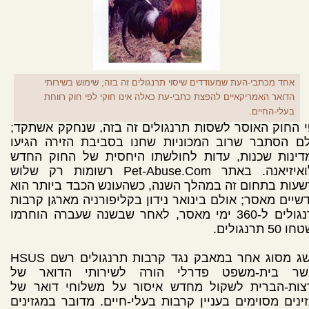
אחד מכתבי-העת שמעודדים שיסוי תרנגולים זה בזה; שימוש בשירותי
הדואר האמריקאיים להפצת כתבי-עת כאלה אינו חוקי לפי חוק רווחת
בעלי-החיים.
 החוק האוסר לשסות תרנגולים זה בזה, שנחקק אשתקד;
לם הסתבר שרוב המכוניות שחנו בסביבת הזירה הגיעו
דינות שכנות, עדות לחולשתו היחסית של החוק החדש
בלואיזיאנה. באתר Pet-Abuse.Com רשומות רק שלוש
עות בתחום זה במהלך השנה, כשהעונש הכבד ביותר הוא
שיים מאסר; אולם בינואר נידון בקליפורניה מארגן קרבות
תרנגולים ל-360 ימי מאסר, לאחר שבשנה שעברה הוחרמו
50 תרנגולים.
הישג מסוג אחר במאבק נגד קרבות תרנגולים רשם HSUS
שר בית-משפט פדרלי הורה לשירותי הדואר של
צות-הברית לשקול מחדש איסור על משלוחי דואר של
ינים מסוימים בעניין קרבות בעלי-חיים. מדובר במגזינים