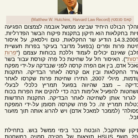
קאס סנסטין (Matthew W. Hutchins, Harvard Law Record)
הלך הבולט היחיד שביצע ממשל אובמה לצמצום הפגיעה
ות בחקלאות הוא תיקון בתקנות פיקוח הבשר הפדרליות.
ב-14.3.2009 הודיע שר החקלאות, טום וילסאק, על איסור
יטת פרות ופרים (בפועל מדובר בעיקר בפרות תעשיית
ב) שאינם יכולים לעמוד וללכת בכוחות עצמם ("
פרות
סות
"). האיסור חל על שחיטת כל פרה קורסת עבור בשר
כל אדם, בין אם הפרה קרסה לפני שנבדקה על-ידי מפקח
רד החקלאות ובין אם קרסה לאחר הבדיקה. התקנות
הקודמות, מיולי 2007, התירו שחיטת פרות שקרסו לאחר
דיקה – מצב שהיווה בפועל תמריץ כלכלי לבעלי
חטות להפעיל אלימות רבה כדי להקים את הפרות בכוח
 לגרור אותן לשחיטה לאחר הבדיקה. התקנות החדשות
טלות תמריץ זה. כל פרה שקרסה תסומן על-ידי המפקח
סולה" (לממכר למאכל אדם) ויש להרוג אותה תוך מזעור
בל.
יקון שהתקבל, הובטח כבר בימי ממשל בוש. בתחילת
 של חקירה סמויה במשחטת