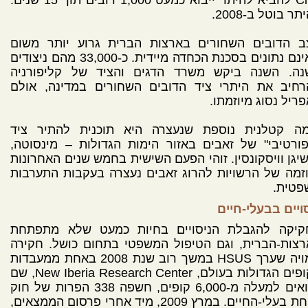
Club להביא להיתר ייבוא כמעט 1,000 דובים תוך 15 שנים.
תר בוטל ב-2008.
ב הדובים השחורים בארצות הברית גרוע יותר משום
שאינם נתונים בסכנת הכחדה מיידית. כ-33,000 מהם ניצודים
נה. השנה ביקש משרד הדגים והציד של קליפורניה
רחיב את היתרי ציד הדובים השחורים במדינה, אולם
ריל נסוג מיוזמתו.
זמה קטלנית נוספת שנעצרה היא תוכנית להתיר ציד
ורטיבי" של זאבים באזור הימות הגדולות – מינסוטה,
יגן וויסקונסין. זוהי הפעם השישית בחמש שנים האחרונות
זמה של הרשויות להרוג זאבים נעצרה בעקבות התערבות
פטית.
ויים בבעלי-חיים
קיקה להגבלת הניסויים בחיות כמעט שלא מתפתחת
צות-הברית, וגם הטיפול המשפטי בתחום כושל. חקירה
סמויה שערך HSUS במשך רוב שנת 2008 באחת ממעבדות
הקופים הגדולות בעולם, New Iberia Research Center, שם
כלואים למעלה מ-6,000 קופים, חשפה 338 הפרות של חוק
רווחת בעלי-החיים. במרץ 2009, מיד אחרי פרסום הממצאים,