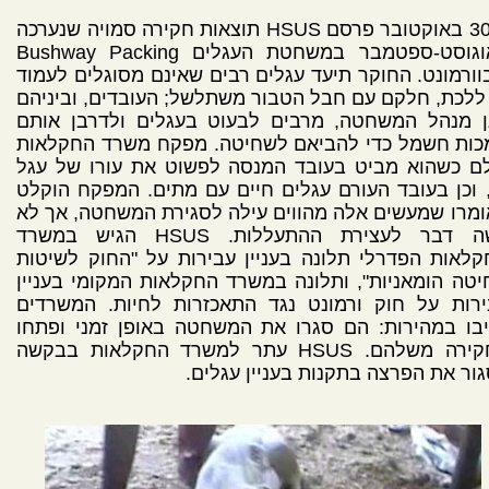
ב-30 באוקטובר פרסם HSUS תוצאות חקירה סמויה שנערכה
באוגוסט-ספטמבר במשחטת העגלים Bushway Packing
ורמונט. החוקר תיעד עגלים רבים שאינם מסוגלים לעמוד
ללכת, חלקם עם חבל הטבור משתלשל; העובדים, וביניהם
ן מנהל המשחטה, מרבים לבעוט בעגלים ולדרבן אותם
כות חשמל כדי להביאם לשחיטה. מפקח משרד החקלאות
לם כשהוא מביט בעובד המנסה לפשוט את עורו של עגל
 וכן בעובד העורם עגלים חיים עם מתים. המפקח הוקלט
מרו שמעשים אלה מהווים עילה לסגירת המשחטה, אך לא
עשה דבר לעצירת ההתעללות. HSUS הגיש במשרד
לאות הפדרלי תלונה בעניין עבירות על "החוק לשיטות
טה הומאניות", ותלונה במשרד החקלאות המקומי בעניין
ירות על חוק ורמונט נגד התאכזרות לחיות. המשרדים
בו במהירות: הם סגרו את המשחטה באופן זמני ופתחו
בחקירה משלהם. HSUS עתר למשרד החקלאות בבקשה
ור את הפרצה בתקנות בעניין עגלים.