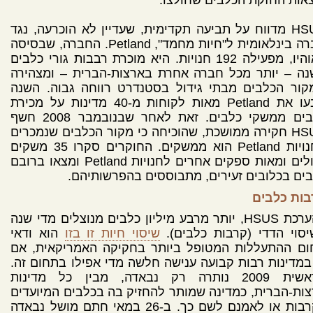
אות החזקת הכלבים שחולצו.
HSUS מדווח על תביעה תקדימית, שעדיין לא הוכרעה, נגד
חברה בינלאומית ל"חיות מחמד", Petland. החברה, שבסיסה
באוהיו, מפעילה 192 חנויות. היא מוכרת רבבות גורי כלבים
נה – יותר מכל חברה אחרת בארצות-הברית – ומצהירה
קור הכלבים מבתי גידול בסטנדרט רווחה גבוה. השנה
תבעו את Petland מאות לקוחות מ-40 מדינות על מכירת
כלבים ממשקי כלבים. זאת לאחר שבנובמבר 2008 חשף
HSUS חקירה ממושכת, שהוכיחה כי מקור הכלבים שנמכרים
בחנויות Petland הוא ממשקים. החוקרים סקרו 35 משקים
גדולים ומאות ספקים אחרים לחנויות Petland ומצאו ברובם
ים בכלובים זעירים, מתבוססים בהפרשותיהם.
בות כלבים
להערכת HSUS, יותר מרבע מיליון כלבים מנוצלים מדי שנה
סוי הדדי (קרבות כלבים).
שיסוי חיות זו בזו
הוא ודאי
ום ההתעללות המטופל ביותר בחקיקה האמריקאית, אם
במדינות רבות קבועה ענישה חלשה מדי אפילו בתחום זה.
בראשית 2009 נותרה רק נבאדה, מבין כל מדינות
ות-הברית, כמדינה שמותר להחזיק בה בכלבים המיועדים
לקרבות או לאמנם לשם כך. ב-26 במאי חתם מושל נבאדה