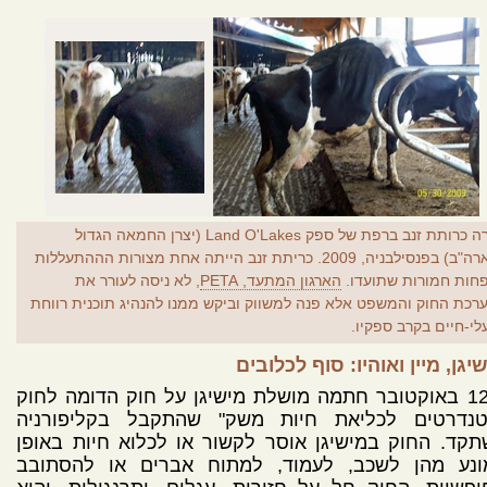
פרה כרותת זנב ברפת של ספק Land O'Lakes (יצרן החמאה הגדול
בארה"ב) בפנסילבניה, 2009. כריתת זנב הייתה אחת מצורות הההתעללות
חות חמורות שתועדו.
הארגון המתעד, PETA
, לא ניסה לעורר את
רכת החוק והמשפט אלא פנה למשווק וביקש ממנו להנהיג תוכנית רווחת
לי-חיים בקרב ספקיו.
יגן, מיין ואוהיו: סוף לכלובים
ב-12 באוקטובר חתמה מושלת מישיגן על חוק הדומה לחוק
טנדרטים לכליאת חיות משק" שהתקבל בקליפורניה
קד. החוק במישיגן אוסר לקשור או לכלוא חיות באופן
ונע מהן לשכב, לעמוד, למתוח אברים או להסתובב