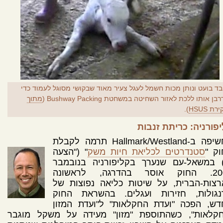
בד בועט ונותן מכות חשמל לעגל צעיר מאוד שבקושי מסוגל לעמוד כדי
בן אותו ללכת לאזור השחיטה במשחטת Bushway Packing (
מתוך
רת HSUS
).
פורניה: כריתת זנבות
החשיפה ב-Hallmark/Westland תרמה לקבלת
ק "
סטנדרטים לכליאת חיות משק
" ("הצעה
") במשאל-עם שנערך בקליפורניה בנובמבר
2008. החוק אוסר בהדרגה, לראשונה
רצות-הברית, על שיטות כליאה נפוצות של
נגולות, חזירות ועגלים. בהשראת החוק
דש, הפכה "ועדת החקלאות" ל"ועדת המזון
חקלאות", כשהתוספת "מזון" מעידה על משקל מוגבר