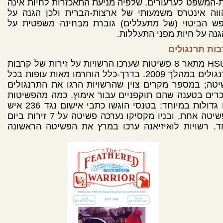
-המשפט לערעורים, שלפיה מניעת התאכזרות לחיות אינה
ווה אינטרס משמעותי של ארצות-הברית ולכן הגנה על
פש הביטוי (של מתעללים) גוברת מבחינה משפטית על
נה על חיות מפני התעללות.
ות תרנגולים
HSUS מתאר 8 פשיטות שערכו הרשויות על זירות של קרבות
תרנגולים במהלך 2009. בדרך-כלל הוחרמו מאות עופות בכל
טה; במספר מקרים צוין שהרשויות הרגו את התרנגולים
רים בטענה שהם תוקפניים עבור אימוץ. כמה מהפשיטות
היו גדולות במיוחד: בטנסי הוגשו כתבי אישום נגד 236 איש
בפשיטה אחת, ובניו מקסיקו נערכה פשיטה על 7 זירות ביום
ד. רשויות
לואיזיאנה ערכו במרץ את הפשיטה הראשונה