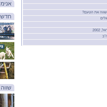
אנימל
חדש 
לים
2002
"ב
שווה 