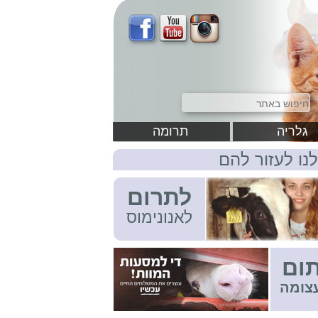
גלריה
תרומה
לנו לעזור להם
לתרום
לאנונימוס
ום
צומה