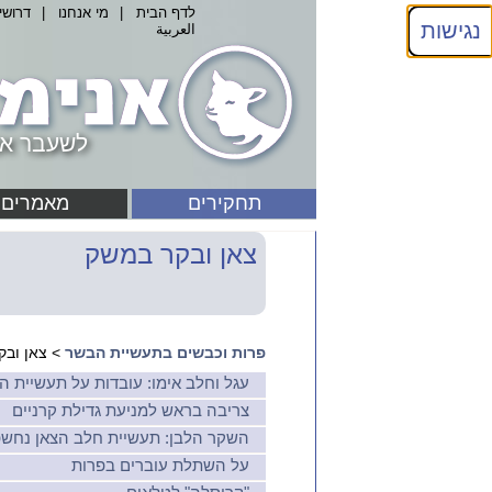
לדף הבית
|
מי אנחנו
|
דרושי
נגישות
العربية
לשעבר אנ
תחקירים
מאמרים
צאן ובקר במשק
פרות וכבשים בתעשיית הבשר
> צאן ובק
עגל וחלב אימו: עובדות על תעשיית ה
צריבה בראש למניעת גדילת קרניים
השקר הלבן: תעשיית חלב הצאן נחש
על השתלת עוברים בפרות