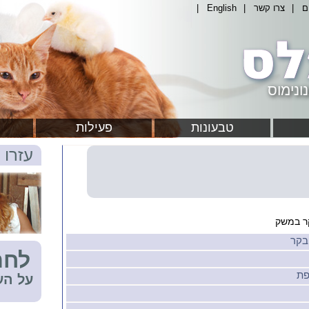
ם
|
צרו קשר
|
English
|
ונימוס
טבעונות
פעילות
עזרו 
ר במשק
בקר
לחת
פת
על הע