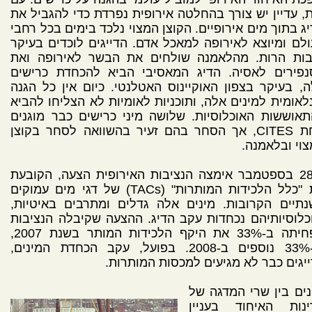
, עדיין יש צורך בהחלטה אירופית נפרדת כדי להגביל את
ג בתוך מים אירופיים. הקוצן המצוי נלכד בימים בכל רחבי
לם ומיוצא לאירופה למאכל אדם. הדייגים לוכדים בעיקר
בות הרות. מהלאמנה שולחים את הבשר לאירופה ואת
נפירים לאסיה. הדיג המאסיבי הביא להכחדת כרישים
, בעיקר בצפון האוקיינוס האטלנטי. כיום אין כל הגנה
לאומית למינים אלה, ותוכניות לאומיות לא הצליחו להביא
אוששות האוכלוסיות. שלושה מיני כרישים כבר מוגנים
תחת CITES, אך הסחר בהם זעיר בהשוואה לסחר בקוצן
וי ובלאמנה.
ב-28 בספטמבר אימצה הנציבות האירופית הצעה, הקובעת
את "כלל הלכידות המותרות" (TACs) של דגי מים עמוקים
תיים הקרובות. מינים אלה גדלים ומתרבים באיטיות,
כלוסיותיהם נכחדות עקב הדיג. ההצעה שקיבלה הנציבות
מפחיתה ב-33% את היקף הלכידות המותר בשנת 2007,
וב-33% נוספים ב-2008. בפועל, עקב הכחדת המינים,
יגים כבר לא מגיעים למכסות המותרות.
נים בין שרי המדגה של
ינות האיחוד בעניין