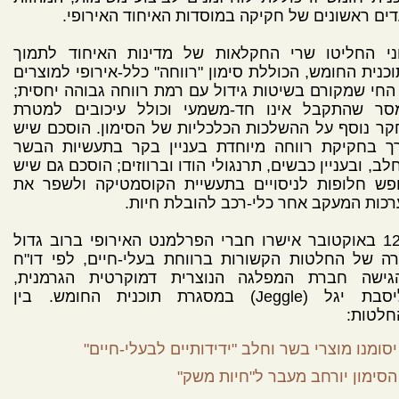
ים ראשונים של חקיקה במוסדות האיחוד האירופי.
וני החליטו שרי החקלאות של מדינות האיחוד לתמוך
כנית החומש, הכוללת סימון "רווחה" כלל-אירופי למוצרים
החי שמקורם בשיטות גידול עם רמת רווחה גבוהה יחסית;
סר שהתקבל אינו חד-משמעי וכולל עיכובים למטרת
ר נוסף על ההשלכות הכלכליות של הסימון. הוסכם שיש
רך בחקיקת רווחה מיוחדת בעניין בקר בתעשיות הבשר
לב, ובעניין כבשים, תרנגולי הודו וברווזים; הוסכם גם שיש
פש חלופות לניסויים בתעשיית הקוסמטיקה ולשפר את
כות המעקב אחר כלי-רכב להובלת חיות.
ב-12 באוקטובר אישרו חברי הפרלמנט האירופי ברוב גדול
ה של החלטות הקשורות ברווחת בעלי-חיים, לפי דו"ח
גישה חברת המפלגה הנוצרית דמוקרטית הגרמנית,
אליסבת יגל (Jeggle) במסגרת תוכנית החומש. בין
חלטות:
יסומנו מוצרי בשר וחלב "ידידותיים לבעלי-חיים"
הסימון יורחב מעבר ל"חיות משק"