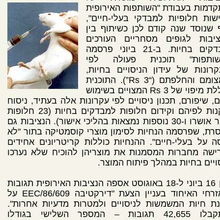
דמות בעבודת "השותפות האירופית
שות חלופיות למבדקי בעלי-חיים",
 שנוסד שנה קודם לכן כשיתוף בין
ציבות לגופים מסחריים העורכים
מבדקים בחיות. ב-21 ביוני פרסמה
שותפות" תוכנית פעולה לפי
רונות של עידון הניסויים בחיות,
צמצומם והחלפתם (“3 Rs”). התוכנית
כוללת מיפוי של 3 Rs המצויים בשימוש
ם, שיפורם, תכנון ניסויים לפי עקרונות אלה בעתיד, ניסוח
תקנות לפיהם וקידום חלופות למבדקים בחיות (23 חלופות
כבר אושרו ו-30 נוספות נמצאות בהליכי אישור). הנציבות גם
רת, שפרסמה הנחיות לסימון מוצרי קוסמטיקה בתור "לא
ה על בעלי-חיים". ההנחיות כוללות קריטריונים אחידים
ישה מחברות המסמנות את מוצריהן להוכיח שלא נערכו
ויים בחיות במהלך פיתוח המוצר.
בין 16 ביוני ל-18 באוגוסט אספה הנציבות האירופית תגובות
מאזרחי האיחוד בעניין הצעת "דירקטיבה 86/609/EEC על
ת חיות המשמשות לניסויים ולמטרות מדעיות אחרות".
התקבלו 42,655 תגובות – המספר השלישי בגודלו