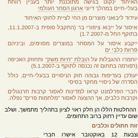
האיחוד ינקוט בגישה מתוכננת יותר בעניין רווחת
בעלי-חיים במהלך דיוני
ארגון הסחר העולמי
עידוד ליבואני מוצרים מן החי לציית לחוקי האיחוד
איסור על ייבוא ציפורי בר (התקבל סופית ב-11.1.2007,
בתוקף החל מ-1.7.2007)
ייקבע איסור על המסחר במוצרים מסוימים, וביניהם
פרוות כלבי ים
יוחמרו ההגבלות על
הובלת "חיות משק"
ותחוזק האכיפה
(רפורמה בתחום זה נכנסה לתוקף ב-5.1.2007)
יעודכן בעדיפות גבוהה חוק הניסויים בבעלי-חיים, כולל
הסדרה של ניסויי מחקר בסיסי
חברי הפרלמנט קראו למדינות לאסור קרבות תרנגולים
וקרבות כלבים, אך ההצעה לאסור "מלחמות פרים" נפלה.
ההחלטות הללו הן חלק ראוי לציון בתהליך מתמשך, ושלב
שום עדיין רחוק ברוב התחומים.
ות חתולים וכלבים
בהצבעת 12 באוקטובר אישרו חברי