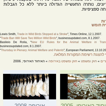
ונים, נותרה התעשייה הגדולה ביותר ללא כל הגבלות
חה ספציפיות.
ות
ית חומש
Lewis Smith,
Trade in Wild Birds Stopped at a Stroke
", Times Online, 12.1.2007.
"
Trade Ban Will Save Two Million Wild Birds
", businessupdated.com, 8.1.2007.
Basileio De Rolia, "
New EU Rules for the Animal Welfare in Trans
businessupdated.com, 8.1.2007.
"
Thursday in Plenary: Animal Welfare and Patents
", European Parliament, 13.10.2
 להצגת רשימת המקורות המלאה.
"
Eurogroup delighted about overwhelming EP support for the Animal Welfare 
Plan
", Eurogroup for Animals, 12.10.2006.
ים
»
חוק ומשפט
»
חוק ומשפט באירופה
» האיחוד האירופי, 2006
Jeremy Smith (Reuters), "
EU Considers Labelling Food to Boost Animal Welfare
",
Ark, 20.6.2006.
 חתולים וכלבים
"
MEPs Back Action against Cat and Dog Fur Trade
", European Parliament, 21.12.2
"
Eu Ban on Cat and Dog Fur Proposed Following Gruesome Evidence
", Care f
Wild (CWI), 21.11.2006.
"
Cat and Dog Fur: Commission Proposes Total EU Ban
", Reference: IP/06
European Commission, 20.11.2006.
"
Animal Rights Protesters Hail Ban on Sale of Dog and Cat Fur
", Edinburgh
וד האירופי, 2005
אירופה 2008
13.10.2006.