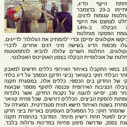
חתת היקף הדיג,
הסתיימו ב-23 בדצמבר
חלטות עגומות לדגים.
חלט לצמצם את היקף
דיג הבקלה ב-14%
עומת הפסקה מוחלטת
קשו אקולוגים ימיים) וכדי "להמתיק את הגלולה" לדייגים,
עלו מכסות הדיג בשישה מיני דגים אחרים. לדברי
קולוגים, החלטת השרים עלולה להביא להתמוטטות
לטת של אוכלוסיית הבקלה בצפון האוקיינוס האטלנטי.
ב-15 במאי התקבלו באיחוד האירופי כללים חדשים למאבק
ר הבלתי חוקי בקוויאר (ביצי חדקן) הנסמך על דיג בלתי
קי של החדקן בים הכספי. כללים אלה, במסגרת תקנה
יבלה הנציבות האירופית ונכנסה לתוקף מספר שבועות
ר מכן, יסייעו להגנה על נקבות החדקן, אשר נלכדות
מתות להפקת הביצים. הכללים דורשים, שכל פחית קוויאר
חרת בשטח האיחוד תישא תווית סטנדרטית, המעידה על
שהסחר חוקי; כל המפעלים העוסקים באריזת ביצי חדקן
כים לפעול תחת רישיון מיוחד. המדובר בהחמרת תקנה
משנת 2001, שדרשה סימון פחיות במדינות גדולות בלבד.