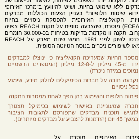
כות להקצות יותר משאבים לפיתוח, לאישור וליישום של
קים ללא שימוש בחיות, ושיש להיוועץ ב"מרכז האירופי
ידוא שיטות חלופיות" בעניין הצעות הכוללות מבדקים
יות. הקואליציה האירופית להפסקת ניסויים בחיות
(ECEAE) מוסרת, שהצבעה סופית על תקנת REACH צפויה
בקרוב. תקנה זו מקדמת בדיקות בטיחות בכ-30,000 חומרים
שנכנסו לשוק לפני 1981. חמש שנות מאבק על REACH
או לשיפורים ניכרים בנוסח הטיוטה הסופית:
מספר החיות שמעריכה הקואליציה כי ינוצלו למבדקים
ירד מ-45 מיליון ל-12-8 מיליון (המספרים הרשמיים
נמוכים במידה ניכרת)
נקבעה חובה על חברות הכימיקלים לחלוק מידע, שימנע
כפל ניסויים
פיתוח חלופות והשימוש בהן הפך לאחת ממטרות התקנה
חברה שמעוניינת באישור לשימוש בכימיקל תצטרך
להגיש תוכנית מבדקים שתפורסם לתגובות הציבור
במשך 45 יום (הזדמנות להצביע על מבדקים מיותרים).
ציבות האירופית מוסרת על