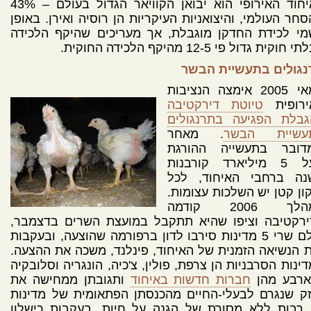
האיחוד האירופי הוא יבואן הקוויאר הגדול בעולם – 43%
חר העולמי, והיצואניות העיקריות הן רוסיה ואירן. באופן
מי לכידת החדקן מוגבלת, אך מעריכים שהיקף הלכידה
חוקית גדול פי 12-5 מהיקף הלכידה החוקית.
נגולים בתעשיית הבשר
במאי 2005 אימצה הנציבות
ירופית
טיוטת דירקטיבה
גבלת הפגיעה בתרנגולים
עשיית הבשר
. מאחר
דובר בתעשייה ההורגת
מעל 5 מיליארד קורבנות
נה ברחבי האיחוד, לכל
ון קטן יש השלכות עצומות.
במהלך 2006 קודמה
ירקטיבה וציפו שהיא תתקבל במועצת השרים בדצמבר,
אולם שרי 5 מדינות סירבו לדון ברפורמה שהוצעה, ובעקבות
 הנשיאה הזמנית של האיחוד, פינלנד, משכה את ההצעה.
ינות הסרבניות הן צרפת, פולין, צ'כיה, הונגריה וסלובקיה
ארבע מהן
חברות חדשות באיחוד
ותגובתן ממחישה את
ק שנגרם לבעלי-החיים מהכנסתן הפתאומית של מדינות
 רבות ללא מסורת של הגנה על חיות. בעקבות כישלון