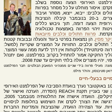
רלמנט האירופי הצעה נוספת בשלב
דם: איסור מוחלט על כל מסחר בפרוות
לים וכלבים: ייבוא, ייצוא, מסחר ועיבוד
מוצרים. ב-20 בנובמבר קיבלה הנציבות
ירופית הצעה דומה, תוך גיבוש כללים
טות זיהוי הפרווה באמצעות טכנולוגיה
קדמת.
פרוות חתולים וכלבים מיובאות
קר מסין
. הן נמצאות בפרטי ביגוד והנעלה ובבובות קטנות
חתולים וכלבים. התוויות על המוצרים שקריות (למשל:
ווה סינתטית") וללקוחות אין דרך לדעת ממה עשוי המוצר.
יך החקיקה אמור להתחיל בקרוב בפרלמנט, ואם יתנהל
וי, יהיו מוצרים אלה בלתי חוקיים עד שנת 2008.
ונה: מעילי פרווה בידי שניים ממנהיגי המאבק הבולטים: חבר הפרלמנט
ואן סטיבנסון, והת'ר מילס.
ויים בבעלי-חיים
ב-10 באוקטובר נערך בוועדת הסביבה של הפרלמנט האירופי
דיון שני בעניין תקנת REACH (הסדרה, הערכה ואישור של
כימיקלים). הוועדה אישרה את החלטותיה מנובמבר 2005,
דגישה את הצורך לקדם את השימוש בחלופות לניסויים
ות. עוד הצהירה הוועדה, שהנציבות והמדינות החברות