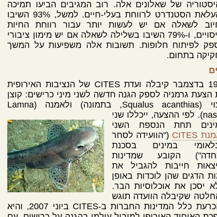
סטוריה של שאלונים אלה. רוב המגיבים הביעו תמיכה
בהעלאת הסטנדרט לרווחת בעלי-חיים. למשל, 93% השיבו
יוב לשאלה אם יש לעשות יותר עבור רווחת החיות
בניסויים, ו-79% השיבו בשלילה לשאלה אם יש מימון ציבורי
פק לפיתוח חלופות. תשובות אלה משפיעות על המשך
קיקה בתחום.
ם
ב-19 בדצמבר קיבלה ועדת CITES של הנציבות האירופית
הצעת גרמניה לספק הגנה חדשה לשני מיני כרישים: קוצן
מצוי (Squalus acanthias, בתמונה) ולאמנה (Lamna
nasu
לפי ההצעה, ייכללו שני
ינים תחת הנספח השני
ת CITES
("הוועידה לסחר
נלאומי במינים בסכנת
חדה") הקובע שמדינות
יצאות חייבות להגביל את
ת הדגים שהן לוכדות באופן
 יסכן את אוכלוסיות הבר.
חלטה שקיבלה הוועדה תוגש
להכרעת כלל המדינות החברות ב-CITES ביוני 2007, והיא
כת האיחוד האירופי למוביל עולמי בהגנה על כרישים. עם