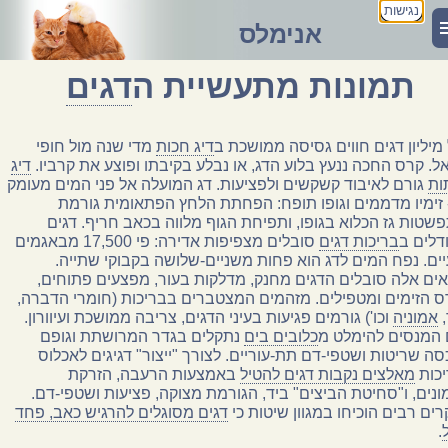
נגישות
אנימלס
תמונות מתעשיית ה
דגים
מיליון דגים חווים גסיסה ממושכת ב
דיג חכות
מדי שנה מול חופי
ל. קרס החכה ננעץ בלוע הדג, או נבלע בקיבתו ופוצע את קרביו.
דיג
ות
גורם לאיבוד קשקשים ולפציעות. דג המועלה אל פני המים מעומק
 זימיו מדממים וגופו תופח: הפחתת הלחץ הפתאומית גורמת
שטות גז הכלוא בגופו, ותפיחת הגוף מלווה בכאב חריף. דגים
בריכות דגים
סובלים מצפיפות אדירה: פי 17,500 מבאגמים
ים. נפח המים לדג הוא פחות משניים-שלושה בקבוקי שתייה.
ים אלה סובלים הדגים מחנק, מדלקות בעור, מפצעים פתוחים,
 הזימים ומטפילים. מזהמים המצטברים בבריכות (חומרי הדברה,
,
אמוניה
וכו') גורמים פגיעות בעיני הדגים, צריבה ממושכת ועיוורון.
 המנסים להימלט מ
כלובים בים
נתקלים בגדר המרושתת וגופם
ה שריטות ושטפי-דם תת-עוריים. לצורך "ייצור" דגיגים לאכלוס
כות
מאלצים נקבות דגים להטיל
באמצעות הרעבה, הזרקת
ונים, ו"סחיטת הביצים" ביד, הגורמת מצוקה, פציעות ושטפי-דם.
ים רבים הוכיחו במגוון שיטות כי
דגים מסוגלים להרגיש כאב, פחד
.