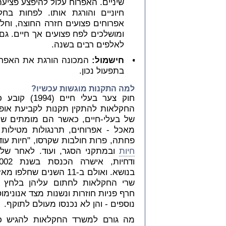
שיניים. האפרוח עלול להיפצע פציע
חיוניים והורגת אותו. לפחות ב
אפרוחים פצועים חזרה החוצה, וחלק
ומושלכים לפח פצועים אך חיים. ג
לאלפים רבים בשנה.
חישמול:
המכונה הורגת את האפרו
בתפעול נכון.
למה התקנות מוגשות עכשיו?
חוק צער בעלי חיים (
החקלאות להתקין תקנות לקביעת אופ
של בעלי-חיים, כאשר הם מומתים של
מאכל - אפרוחים, תרנגולות מטילות
פחתה, פרות חולבות שקרסו, "חיות עוד
חיות
ובמתקני הסגר, ועוד. לאחר שלל
בנושא. ואולם ב-11 השנים שחלפ
שרי החקלאות לחתום עליהן בלחץ ה
חרף פניות חוזרות ונשנות מצד אנונימוס
נוספים - והן לא נכנסו מעולם לתוקף.
מה גורם למשרד החקלאות להגיש כ