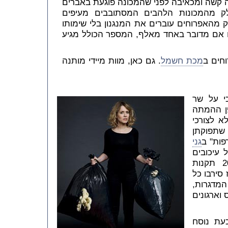
ה קשה ומכאיבה לפני שהמכונה פוגעת באברים
חלק מהמכונות הלהבים המסתובבים מעיפים
 מהאפרוחים עוברים את המנגנון בלי שימותו
ם אם מדובר באחד מאלף, המספר הכולל מגיע
חים ב
מכת חשמל
. גם כאן, מוות מיידי מותנה
1994) קובע כי על שר
ן ההמתה
א לצורכי
 שתפוקתן
פות" ב
גני
 עיכובים
ודחיות, אישרה הכנסת בשנת 2002 תקנות
ו מאז סירבו כל
מדגרות,
 וארגונים
עת נוסח