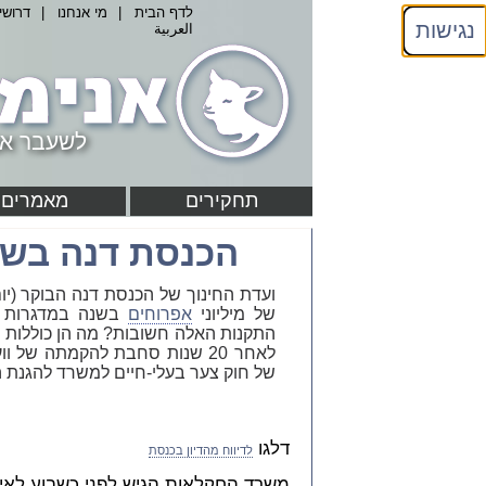
לדף הבית
|
מי אנחנו
|
דרושי
נגישות
العربية
לשעבר אנ
תחקירים
מאמרים
הכנסת דנה בשי
של מיליוני
אפרוחים
בשנה במדגרות 
התקנות האלה חשובות? מה הן כוללות -
לאחר 20 שנות סחבת להקמתה של
של חוק צער בעלי-חיים למשרד להגנת 
דלגו
לדיווח מהדיון בכנסת
משרד החקלאות הגיש לפני כשבוע לאיש