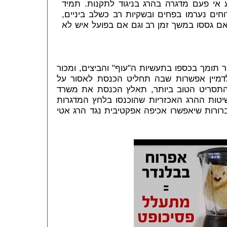
 אי פעם מדגרה בהרג בניגוד לתקנות. תמיד
וחים נערמו בפחים ובשקיות רב כשלב ביניים,
ם גססו במשך זמן רב וגם אם בפועל איש לא
ר תומך בכספו בתעשיות ה"עוף" והביצים, ומכור
 לדמיין אפשרות שבה תחליט הכנסת לאסור על
התסריט הטוב ביותר, תאלץ הכנסת את משרד
טות ההרג האכזריות שהוכנסו בלחץ המדגרות
רורות שיאפשרו אכיפה אפקטיבית נגד הרג אטי