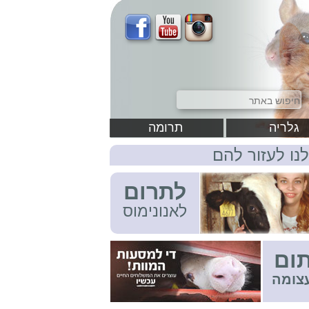
גלריה
תרומה
לנו לעזור להם
לתרום
לאנונימוס
ום
צומה