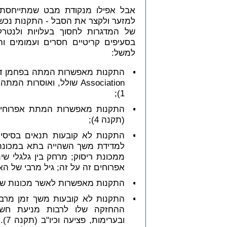
אבל אפילו מנקודת מבט שמתייחסת 
למזער ולקצר את הסבל - התקנות נכשלו
של המדגרות לחסוך בעלויות ולנטרל
בסעיפים קריטיים חסרים ועמומים וה
למשל:
Association שולל, ואוסרות המתה בחנקן או ארגון, עליהם ה-
1);
התקנות מאפשרות המתת אפרוחים 
(תקנה 4);
התקנות לא קובעות תנאים בסיסיים
למדידת משך השהייה בתא במכונת
ממכונת ריסוק; מרחק בין גלגלי שי
אפרוחים זה על זה; גיל מרבי של האפר
התקנות מאפשרות לאשר מכונות שאינ
התקנות לא קובעות משך זמן מרב
ההחזקה שלו לרבות מניעת חשי
ובע