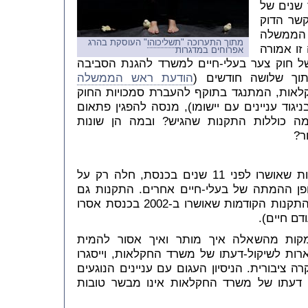
 שנים של
קשר הדוק
ש הממשלה
מתוך התערוכה "
תשליכוהו
" העוסקת בהרג
 זו אמורה
אפרוחים במדגרות
ל חוק צער בעלי-חיים למשרד להגנת הסביבה
וך שלושה חודשים (
הודעת ראש הממשלה
לאות, המתנגד בתוקף להעברת סמכויות החוק
ניגוד עניינים עם יישומו), מנסה להפגין פתאום
ה כוללות התקנות שהגיש? ובמה הן שונות
ר?
טיוטת התקנות החדשה, בניגוד לתקנות שאושרו לפני 11 שנים בכנסת, חלה רק על
ופן ההמתה של בעלי-חיים אחרים. התקנות גם
הרג אכזריות, שאפילו התקנות הקודמות שאושרו ב-2002 בכנסת אסרו
דם חיים).
קות מהשאלה איך מותר ואיך אסור להמית
ארות לשיקול-דעתו של משרד החקלאות, וייסגרו
 ציבורית. הניסיון העגום עם עניינים הנוגעים
 דעתו של משרד החקלאות אינו מבשר טובות