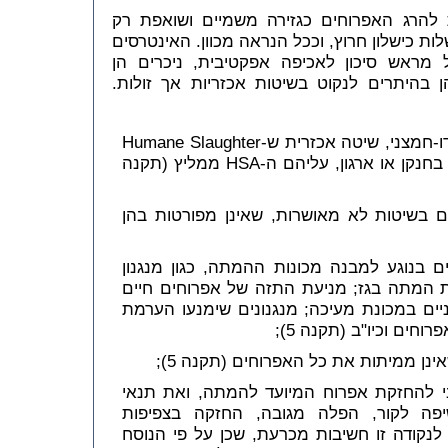
להרג האפרוחים כגזירה משמיים ושואפת רק
ת כישלון חרוץ, וככל הנראה מכוון. האינטרסים
 מראש סיכון לאכיפה אפקטיבית, ניכרים הן
ן בהיתרים לנקוט בשיטות אכזריות אך זולות.
התקנות מאפשרות המתה בפחמן דו-חמצני, שיטה אכזרית ש-Humane Slaughter
HSA
ממליץ (תקנה
בשיטות לא מאושרות, שאינן מפורטות בהן
 בנוגע למבנה מכונות ההמתה, כגון מנגנון
 המתה בגז; מניעת התזה של אפרוחים חיים
ניים במכונת מעיכה; מנגנונים שימנעו הערמת
וחים וכיו"ב (תקנה 5);
ן ממיתות את כל האפרוחים (תקנה 5);
י להחזקת אפרוח המיועד להמתה, ואת תנאי
פה לקור, הפלה מגובה, החזקה בצפיפות
רימות, פציעה וכיו"ב (תקנה 7). לנקודה זו חשיבות מכרעת, שכן על פי הנוסח