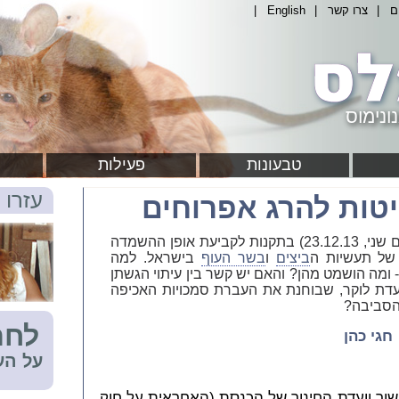
ם
|
צרו קשר
|
English
|
ונימוס
טבעונות
פעילות
עזרו 
טות להרג אפרוחים
ועדת החינוך של הכנסת דנה הבוקר (יום שני, 23.12.13) בתקנות לקביעת אופן ההשמדה
של תעשיות ה
ביצים
ו
בשר העוף
בישראל. למה
 ומה הושמט מהן? והאם יש קשר בין עיתוי הגשתן
 וועדת לוקר, שבוחנת את העברת סמכויות האכיפה
הסביבה?
לחת
חגי כהן
על הע
ור וועדת החינוך של הכנסת (האחראית על חוק