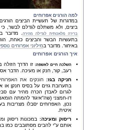
למה הורגים אפרוחים
במדגרות של תעשיית הביצים הורגי
ביצים, ולא משתלם לגדלם לבשר, כי
. מדובר בלמעלה מ-4.5 
ברירה מלאכותית לגדילה מהירה
בתעשיות הבשר והביצים כאחת, הורג
באיחור. מדובר ב
מיליוני אפרוחים נוספי
איך הורגים אפרוחים
זו הדרך הזולה ב
השלכה חיים לאשפה:
רעב, קור, חנק או מעיכה. הדבר אסו
חניקה בגז:
חונקים את האפרוחים
בתערובת גזים על בסיס חנקן או ארג
לגרום לאבדן הכרה מהיר עם סבל
דו-חמצני (שה"איגוד להמתה הומאני
נכון, האפרוחים יסבלו מצריבות ב
איטית.
ריסוק ומעיכה:
במכונות ריסוק ומ
אותם ע"י להבים מסתובבים כמו במע