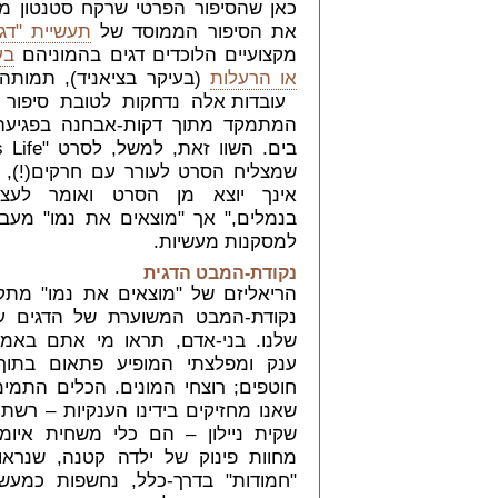
כאן שהסיפור הפרטי שרקח סטנטון 
את הסיפור הממוסד של
תעשיית "דגי
מקצועיים הלוכדים דגים בהמוניהם
בע
או הרעלות
(בעיקר בציאניד), תמותה 
ע
ובדות אלה נדחקות לטובת סיפור א
המתמקד מתוך דקות-אבחנה בפגיעה א
שמצליח הסרט לעורר עם חרקים(!), 
אינך יוצא מן הסרט ואומר לעצ
בנמלים," אך "מוצאים את נמו" מעבי
למסקנות מעשיות.
נקודת-המבט הדגית
הריאליזם של "מוצאים את נמו" מתק
נקודת-המבט המשוערת של הדגים ע
שלנו. בני-אדם, תראו מי אתם באמת
ענק ומפלצתי המופיע פתאום בתוך 
חוטפים; רוצחי המונים. הכלים התמימ
שאנו מחזיקים בידינו הענקיות – רשת 
שקית ניילון – הם כלי משחית איומי
מחוות פינוק של ילדה קטנה, שנראות
"חמודות" בדרך-כלל, נחשפות כמעשי