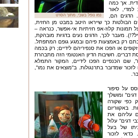
ית. אך כמה
למדי, לאור
נמו נופל בשבי, מתוך הסרט
 הדגים הם,
ים הבולטות כך שייראו היטב במבט מן החזית,
ל תמונות קלוז-אפ חזיתיות אי-אפשר, כנראה
–
ל?!). מעבר לכך, הדגים נעים בדגיוּת מובהקת,
בתם רק באמצעות פיהם ובמגע גופם המתפתל.
קופים או הפכו את סנפיריהם לידיים; רק בכמה
ת דברים. חשיבות הדיון האנטומי הזה מתבהרת
", שם הכנפיים הפכו לידיים, המקור התמלא
זכור שמדובר בתרנגולות. ב"מוצאים את נמו",
ר.
סס על סיפור
דגים" ומושלך
וק כפי שקורה
ת. באקווריום
ם עליהם את
י דגים" עלול
יתו של בעל
 כדאי לזכור