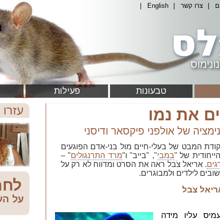
ם
|
צרו קשר
|
English
|
ונימוס
טבעונות
פעילות
עזרו 
ם את נמו
מציה של אולפני פיקסאר ודיסני
דת המבט של בעלי-חיים מול בני-אדם הפוגעים
ייחודית של "
במבי
", "בייב" ו"
מרד התרנגולים
" –
גים
. אריאל צֹבל ראה את הסרט ומדווח לא רק על
לחת
ריאל צֹבל
על הע
מיס עליו מידה