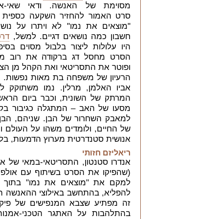
מסוימת של האנשה. ודאי שאי-א
סרט האמור להחזיר השקעה כספית עצ
"מוצאים את נמו" לא ויתרו על נושא
חשבון כמה נושאים דגיים. למשל,
דרכ
היו עלולות ליצור בלבול מסוים בסי
הסרט מחסל דג ברקודה את רוב מש
ופוטר את התסריטאי ואת הקהל מן הצ
הרעיון של משפחה בת מאות נפשות. נמ
אביו האלמן, מרלין. נמו משתוקק 
המרתק של השונית, וכבר ביום הראשו
מסעו של האב – המתגלה כגיבור בקנה
למאבק השחרור של הבן. שניהם, הבן ו
של החיים, ולומדים משהו על העולם ו
אנושית סטנדרטית מערוץ הדמעות, בלב
ריאליזם חזותי
אנדרו סטנטון, התסריטאי-במאי של או
(שהפיקו את הסרט בשיתוף עם אולפני
למקם את "מוצאים את נמו" בתוך ע
להפליא, בהתחשב באילוצי ההאנשה המ
זה מפתיע שצבא המנפישים של פיק
בהתלהבות על האתגר הטכני-אמנות