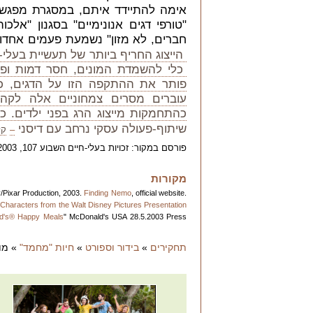
אימה להתיידד איתם, במסגרת מפגשי
"טורפי דגים אנונימיים" בסגנון "אלכו
חברים, לא מזון" נשמעת פעמים אחדו
הייצוג החריף ביותר של תעשיית בעלי
כלי להשמדת המונים, חסר דמות ופנים
פותר את ההתקפה הזו על הדגים, כ
עוברים מסרים צמחוניים אלה לקה
כהתחמקות מייצוג הרג בפני ילדים. 
שיתוף-פעולה עסקי נרחב עם דיסני
–
קל
פורסם במקור: זכויות בעלי-חיים השבוע 107, 18.7.2003.
מקורות
/Pixar Production, 2003.
Finding Nemo
, official website.
l Characters from the Walt Disney Pictures Presentation
ald's® Happy Meals
" McDonald's USA 28.5.2003 Press
תחקירים
»
בידור וספורט
»
חיות "מחמד"
» מו