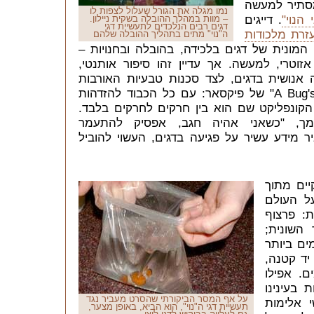
מסתיר למעשה
נמו מגלה את הגורל שעלול לצפות לו
 הנוי"
. דייגים
– מוות במהלך ההובלה בשקית ניילון.
דגים רבים הנלכדים לתעשיית דגי
זרת מלכודות
ה"נוי" מתים בתהליך ההובלה שלהם
המונית של דגים בלכידה, בהובלה ובחנויות
–
זוטרי, למעשה. אך עדיין זהו סיפור אותנטי,
נושית בדגים, לצד סכנות טבעיות האורבות
בים. השוו זאת, למשל, לסרט "A Bug's Life" של פיקסאר: עם כל הכבוד להזדהות
הקונפליקט שם הוא בין חרקים לחרקים בלבד.
מך, "כשאני אהיה חגב, אפסיק להתעמר
ר מידע עשיר על פגיעה בדגים, העשוי להוביל
יים מתוך
ל העולם
: פרצוף
השונית;
ים ביותר
יד קטנה,
ם. אפילו
 בעינינו
על אף המסר הביקורתי שהסרט מעביר נגד
 אלימות
תעשיית דגי ה"נוי", הוא הביא, באופן מצער,