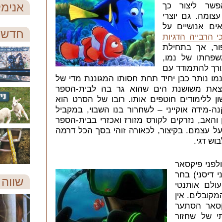
אנימל
פשר ליצור כך
ומה. גם יוצרי
ים אנושיים על
חדש 
י הרבייה הדגיות
פור, אך בתחילת
פחתו של נמו,
ורך להתמודד עם
ו נותר כבן יחיד תחת חסותו המגוננת מדי של
לצאת משושנת הים שהוא גר בה לבית-הספר
ן ללימודים חוטפים אותו. רובו של הסרט הוא
-מידה אוקייני – לשחרור בנו השבוי, במקביל
האב, נזרקים לקורס מזורז ואכזרי בבית-הספר
על עצמם. בקיצור, לכאורה זוהי בסך הכל דרמה
וש דגי.
לפני פיקסאר
 דיסני) בחר
שווה 
ולם אותנטי
קובלים. אין
סאר הסתער
י של שחזור