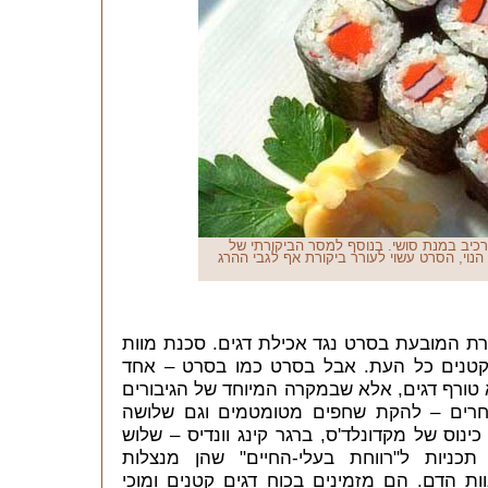
כיב במנת סושי. בנוסף למסר הביקורתי של
הנוי, הסרט עשוי לעורר ביקורת אף לגבי ההרג
ורת המובעת בסרט נגד אכילת דגים. סכנת מוות
קטנים כל העת. אבל בסרט כמו בסרט
–
אחד
 טורף דגים, אלא שבמקרה המיוחד של הגיבורים
אחרים
– להקת שחפים מטומטמים וגם שלושה
ינוס של מקדונלד'ס, ברגר קינג וונדיס
– שלוש
כניות ל"רווחת בעלי-החיים" שהן מנצלות
 הדם. הם מזמינים בכוח דגים קטנים ומוכי