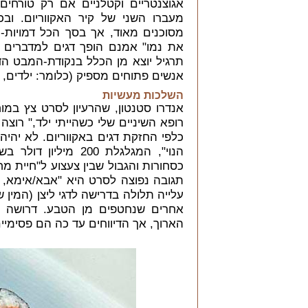
אגוצנטריים וקטלניים אם רק טורחי
מעברו השני של קיר האקווריום. וב
מסוכנים מאוד, אך בסך הכל דמויות-מ
את נמו" אמנם הופך דגים למדברים ול
תרגיל יוצא מן הכלל בנקודת-המבט ה
אנשים פתוחים מספיק (כלומר: ילדים, 
השלכות מעשיות
אנדרו סטנטון, שהרעיון לסרט צץ במ
רופא השיניים שלי כשהייתי ילד," רוצה
כלפי החזקת דגים באקווריום. לא יהיה
הנוי", המגלגלת 200
כסחורות והגבול שבין צעצוע ל"חיית מח
תגובה נפוצה לסרט היא "אבא/אימא, תק
עלייה תלולה בדרישה לדגי ליצן (המין ש
אחרים שנחטפים מן הטבע. דרושה בד
הארוך, אך הדיווחים עד כה הם פסימיים