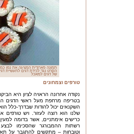
תמונה פארודית המציגה את נמו כמר
הסרט נגד לכידת דגים לתעשיית דגי 
של דגים למאכל
טורפים וצמחונים
נקודה אחרונה הראויה לציון היא הביק
בטריפה מרחפת מעל ראשי הדגים ה
השקנאים יכול להודות שבדרך-כלל הוא
שלנו הוא רוצה לעזור. ויש טורפים 
כרישים אימתניים, אשר בדומה למעין כ
רשתות ההמבורגר שהסכימו לבצע ת
וטובחות
– מתקשים להתגבר על תאוות