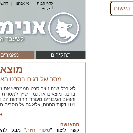
לדף הבית
|
מי אנחנו
|
דרושי
נגישות
العربية
לשעבר אנ
תחקירים
מאמרים
מוצאי
מסר של דגים בסרט האני
לא בכל שנה נוצר סרט הממחיש את נקו
בהם. "מוצאים את נמו" שייך למסורת ה
והפעם הגיבורים מעוררי ההזדהות הם
ד
101 דקות מהנות, אלא גם על מסרים חשובים לילדים ולמבוגרים.
א
ההאנשה
קשה ליצור "
סיפור חיות
" מבלי להע