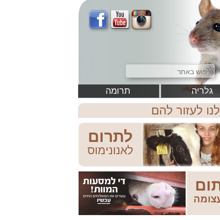
גלריה
תרומה
לנו לעזור להם
לתרום
לאנונימוס
ום
צומה