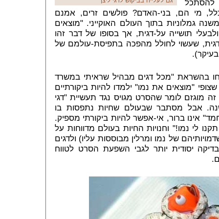
גם לעלייה בביקוש לדגי ליצן
ם להסתכל
כלל, מי הם, בני-האדם? פולשים זרים, אמנם
שנה גמלוניות בתוך העולם האוקייני. "מוצאים
בעלי תושייה על-דגית, אך בסופו של דבר זהו
דגית, שעשוי לחולל מהפכה בתפיסת-עולמם של
בעיקר).
וחו בהשראת "מכל דגים מבהיל שראיתי במשרד
 שצופי "מוצאים את נמו" ילמדו להיות ביקורתיים
 זה מוגזם לומר שהסרט מגויס נגד תעשיית "דגי
 מיליון דולר בשנה. אבל מסתבר שבעולם שחיות נתפסות בו
מד" אינו ברור, אי-אפשר להיות ביקורתי מספיק.
נו לי נמו!" וחנויות החיות בעולם מדווחות על
דמויותיהם של נמו ומרלין מבוססות עליו) ולדגים
יקה יסודית יותר לגבי השפעת הסרט לטווח
.