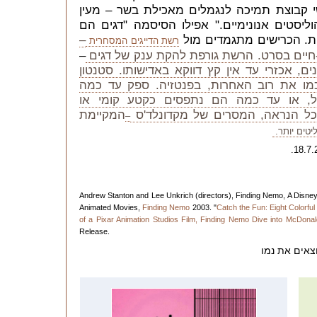
 קבוצת תמיכה לנגמלים מאכילת בשר – מעין
הוליסטים אנונימיים." אפילו הסיסמה "דגים הם
ת. הכרישים מתגמדים מול
–
רשת הדייגים המסחרית
-חיים בסרט. הרשת גורפת להקת ענק של דגים
–
, אכזרי עד אין קץ דווקא באדישותו. סטנטון
מו את רוב האחרות, בפנטזיה. ספק עד כמה
ל, או עד כמה הם נתפסים כקטע קומי או
ככל הנראה, המסרים של מקדונלד'ס
המקיימת
–
יטים יותר.
Andrew Stanton and Lee Unkrich (directors), Finding Nemo, A Disney
Animated Movies,
Finding Nemo
2003. "
Catch the Fun: Eight Colorfu
of a Pixar Animation Studios Film, Finding Nemo Dive into McDon
Release.
צאים את נמו