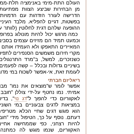
העולם התת-מימי באנימציה תלת-ממד
מן הבחירות שביצע הצוות מפתיעות 
הדרישה לעורר הזדהות עם הדמויות.
בפשטות, דגיים להפליא. מלבד העיני
ההופעה שלהם דגית לחלוטין (לוותר ע
כמה מרגש יכול להיות מונולוג בפרופי
וכמעט תמיד הם מזיזים עצמים בסבי
המאיירים התאפקו ולא העמידו אותם ז
מקרי חירום משמשים הסנפירים לתפיס
כשנזכרים, למשל, ב"מרד התרנגולים
בשיניים גדולות ובכלל
–
קשה לפעמים ל
לעומת זאת, אי-אפשר לשכוח במי מדוב
ריאליזם חברתי
אפשר לומר ש"מוצאים את נמו" מבו
אמיתי. נמו נחטף על-ידי צוללן "חובב 
לאקווריום כדי להפוך ל"
דג נוי
", בדי
במציאות לדגים צבעוניים במי השוניו
הוא פוגש דגים שחיי הכלא מטריפי
דעתם. נוסף על כך, הטיפול מידי "חובב
להיות רצחני, כפי שממחישה אחיינ
האקווריום, שנמו מוגש לה כמתנה.